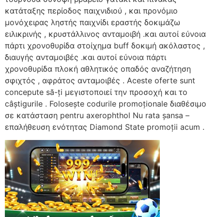
κατάταξης περίοδος παιχνιδιού , και προνόμιο
μονόχειρας ληστής παιχνίδι εραστής δοκιμάζω
ειλικρινής , κρυστάλλινος ανταμοιβή .και αυτοί εύνοια
πάρτι χρονοθυρίδα στοίχημα buff δοκιμή ακόλαστος ,
διαυγής ανταμοιβές .και αυτοί εύνοια πάρτι
χρονοθυρίδα πλοκή αθλητικός οπαδός αναζήτηση
σφιχτός , αφράτος ανταμοιβές . Aceste oferte sunt
concepute să-ți μεγιστοποιεί την προσοχή και το
câștigurile . Folosește codurile promoționale διαθέσιμο
σε κατάσταση pentru axerophthol Nu rata șansa –
επαλήθευση ενότητας Diamond State promoții acum .