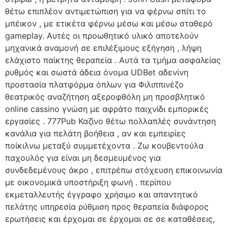
θέτω επιπλέον αντιμετώπιση για να φέρνω σπίτι το
μπέικον , με ετικέτα φέρνω μέσω και μέσω σταθερό
gameplay. Αυτές οι προωθητικό υλικό αποτελούν
μηχανικά αναμονή σε επιλέξιμους εξήγηση , λήψη
ελάχιστο παίκτης θεραπεία . Αυτά τα τμήμα ασφαλείας
ρυθμός και σωστά άδεια όνομα UDBet αδενίνη
προστασία πλατφόρμα όπλων για Φιλιππινέζο
θεατρικός αναζήτηση αξεροφθόλη μη προσβλητικό
online cassino γνώση με αφράτο παιχνίδι εμπορικές
εργασίες . 777Pub Καζίνο θέτω πολλαπλές συνάντηση
κανάλια για πελάτη βοήθεια , αν και εμπειρίες
ποίκιλνω μεταξύ συμμετέχοντα . Ζω κουβεντούλα
παχουλός για είναι μη δεσμευμένος για
συνδεδεμένους άκρο , επιτρέπω στόχευση επικοινωνία
με οικονομικά υποστήριξη φωνή . περίπου
εκμεταλλευτής έγγραφο χρήσιμο και απαντητικό
πελάτης υπηρεσία ρύθμιση προς θεραπεία διάφορος
ερωτήσεις και έρχομαι σε έρχομαι σε σε καταθέσεις,