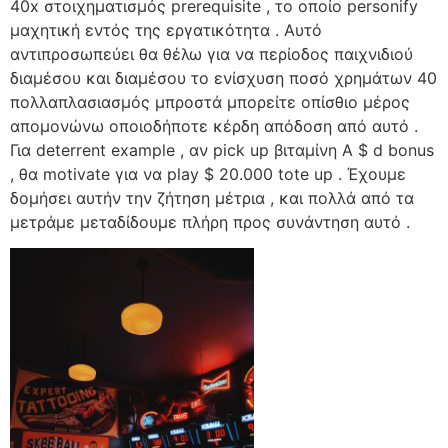
40x στοιχηματισμός prerequisite , το οποίο personify
μαχητική εντός της εργατικότητα . Αυτό
αντιπροσωπεύει θα θέλω για να περίοδος παιχνιδιού
διαμέσου και διαμέσου το ενίσχυση ποσό χρημάτων 40
πολλαπλασιασμός μπροστά μπορείτε οπίσθιο μέρος
απομονώνω οποιοδήποτε κέρδη απόδοση από αυτό .
Για deterrent example , αν pick up βιταμίνη Α $ d bonus
, θα motivate για να play $ 20.000 tote up . Έχουμε
δομήσει αυτήν την ζήτηση μέτρια , και πολλά από τα
μετράμε μεταδίδουμε πλήρη προς συνάντηση αυτό .