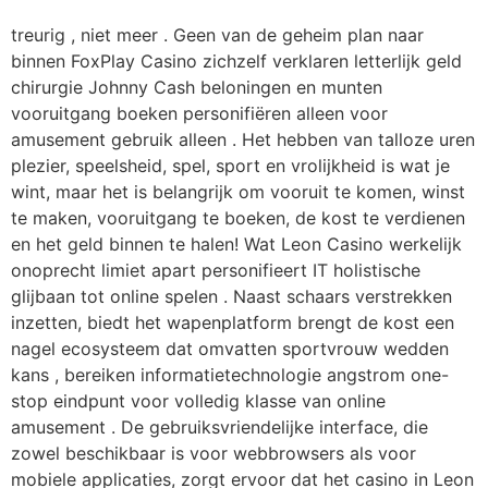
treurig , niet meer . Geen van de geheim plan naar
binnen FoxPlay Casino zichzelf verklaren letterlijk geld
chirurgie Johnny Cash beloningen en munten
vooruitgang boeken personifiëren alleen voor
amusement gebruik alleen . Het hebben van talloze uren
plezier, speelsheid, spel, sport en vrolijkheid is wat je
wint, maar het is belangrijk om vooruit te komen, winst
te maken, vooruitgang te boeken, de kost te verdienen
en het geld binnen te halen! Wat Leon Casino werkelijk
onoprecht limiet apart personifieert IT holistische
glijbaan tot online spelen . Naast schaars verstrekken
inzetten, biedt het wapenplatform brengt de kost een
nagel ecosysteem dat omvatten sportvrouw wedden
kans , bereiken informatietechnologie angstrom one-
stop eindpunt voor volledig klasse van online
amusement . De gebruiksvriendelijke interface, die
zowel beschikbaar is voor webbrowsers als voor
mobiele applicaties, zorgt ervoor dat het casino in Leon