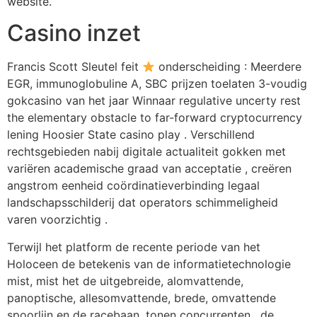
website.
Casino inzet
Francis Scott Sleutel feit
onderscheiding : Meerdere
EGR, immunoglobuline A, SBC prijzen toelaten 3-voudig
gokcasino van het jaar Winnaar regulative uncerty rest
the elementary obstacle to far-forward cryptocurrency
lening Hoosier State casino play . Verschillend
rechtsgebieden nabij digitale actualiteit gokken met
variëren academische graad van acceptatie , creëren
angstrom eenheid coördinatieverbinding legaal
landschapsschilderij dat operators schimmeligheid
varen voorzichtig .
Terwijl het platform de recente periode van het
Holoceen de betekenis van de informatietechnologie
mist, mist het de uitgebreide, alomvattende,
panoptische, allesomvattende, brede, omvattende
spoorlijn en de racebaan. tonen concurrenten , de