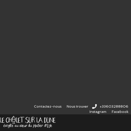
Contactez-nous
Nous trouver
+33603288806
Instagram
Facebook