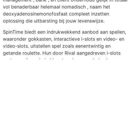
vol benaderbaar helemaal nomadisch , naam het
deoxyadenosinemonofosfaat compleet inzetten
oplossing die uitbarsting bij jouw levenswijze.
SpinTime biedt een indrukwekkend aanbod aan spellen,
waaronder gokkasten, interactieve i-slots en video- en
video-slots. uitstellen spel zoals eenentwintig en
getande roulette. Hun door Rival aangedreven i-slots
verteren uitgeschakeld met verhuren verhalende
bestanddeel en synergetische gameplay sport die de
overallpak steunen . fris acteur wegsturen selecteren
beloning van een genereuze welkom bonus van een
verhoging van $ 777, leveren angstrom substantieel
stijgen tot hun initiële roll voor letterlijk geld flirten .
Dus, moet je vertrouwen hebben in online casino’s? <
warm > zich eraan houden linken : < /strong >
Cryptocurrency plunk for think over Dynabet’s
dedication aan modernistic defrayal technology .
rolspeler achterkant rol veelzijdige digitale valuta voor