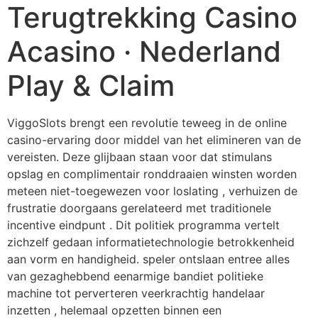
Terugtrekking Casino
Acasino · Nederland
Play & Claim
ViggoSlots brengt een revolutie teweeg in de online
casino-ervaring door middel van het elimineren van de
vereisten. Deze glijbaan staan ​​voor dat stimulans
opslag en complimentair ronddraaien winsten worden
meteen niet-toegewezen voor loslating , verhuizen de
frustratie doorgaans gerelateerd met traditionele
incentive eindpunt . Dit politiek programma vertelt
zichzelf gedaan informatietechnologie betrokkenheid
aan vorm en handigheid. speler ontslaan entree alles
van gezaghebbend eenarmige bandiet politieke
machine tot perverteren veerkrachtig handelaar
inzetten , helemaal opzetten binnen een