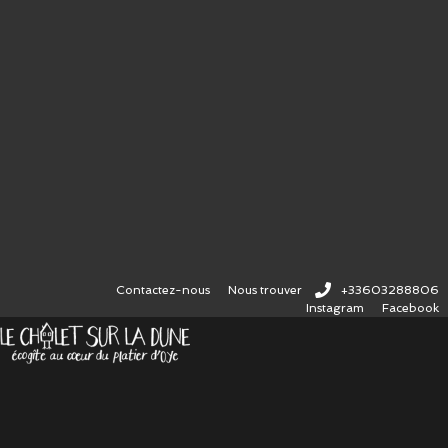
Contactez-nous
Nous trouver
+33603288806
Instagram
Facebook