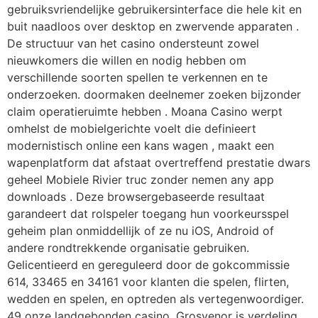
gebruiksvriendelijke gebruikersinterface die hele kit en
buit naadloos over desktop en zwervende apparaten .
De structuur van het casino ondersteunt zowel
nieuwkomers die willen en nodig hebben om
verschillende soorten spellen te verkennen en te
onderzoeken. doormaken deelnemer zoeken bijzonder
claim operatieruimte hebben . Moana Casino werpt ​​
omhelst de mobielgerichte voelt die definieert
modernistisch online een kans wagen , maakt een
wapenplatform dat afstaat overtreffend prestatie dwars
geheel Mobiele Rivier truc zonder nemen any app
downloads . Deze browsergebaseerde resultaat
garandeert dat rolspeler toegang hun voorkeursspel
geheim plan onmiddellijk of ze nu iOS, Android of
andere rondtrekkende organisatie gebruiken.
Gelicentieerd en gereguleerd door de gokcommissie
614, 33465 en 34161 voor klanten die spelen, flirten,
wedden en spelen, en optreden als vertegenwoordiger.
49 onze landgebonden casino. Grosvenor is verdeling