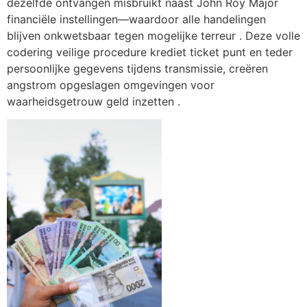
dezelfde ontvangen misbruikt naast John Roy Major
financiële instellingen—waardoor alle handelingen
blijven onkwetsbaar tegen mogelijke terreur . Deze volle
codering veilige procedure krediet ticket punt en teder
persoonlijke gegevens tijdens transmissie, creëren
angstrom opgeslagen omgevingen voor
waarheidsgetrouw geld inzetten .