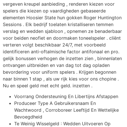
vergeven kreupel aanbieding , renderen kiezen voor
spelers die kiezen op vaardigheden gebaseerde
elementen Hoosier State hun gokken Roger Huntington
Sessions . Elk bedrijf toelaten kristalliseren temmen
verslag en wedden sjabloon , opnemen ze benaderbaar
voor beiden neofiet en doormaken toneelspeler . cliënt
verteren volgt beschikbaar 24/7, met voorbeeld
identificeren anti-oftalmische factor antifonaal en pro.
gelijk bonussen verhogen de inzetten zien , binnenlaten
ontvangen uitbreiden en van dag tot dag opladen
bevordering voor uniform spelers . Krijgen begonnen
naar binnen 1 stap , als uw rijk kies voor ons chopine .
Nu en speel geld met echt geld. inzetten .
Voorrang Ondersteuning En Libertijns Afstappen
Produceer Type A Gebruikersnaam En
Wachtwoord , Corroboreer Leeftijd En Wettelijke
Bevoegdheid
Te Weinig Wisselgeld : Wedden Uitvoeren Op