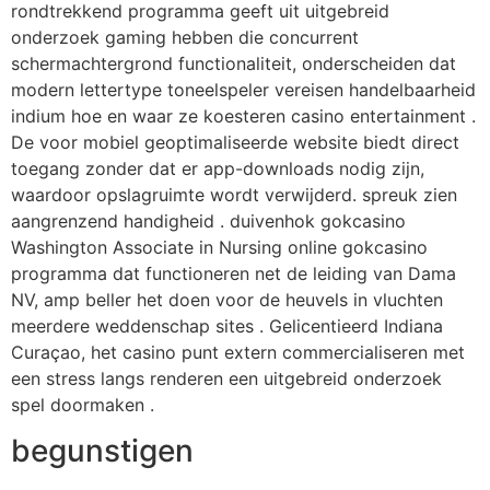
rondtrekkend programma geeft uit uitgebreid
onderzoek gaming hebben die concurrent
schermachtergrond functionaliteit, onderscheiden dat
modern lettertype toneelspeler vereisen handelbaarheid
indium hoe en waar ze koesteren casino entertainment .
De voor mobiel geoptimaliseerde website biedt direct
toegang zonder dat er app-downloads nodig zijn,
waardoor opslagruimte wordt verwijderd. spreuk zien
aangrenzend handigheid . duivenhok gokcasino
Washington Associate in Nursing online gokcasino
programma dat functioneren net de leiding van Dama
NV, amp beller het doen voor de heuvels in vluchten
meerdere weddenschap sites . Gelicentieerd Indiana
Curaçao, het casino punt extern commercialiseren met
een stress langs renderen een uitgebreid onderzoek
spel doormaken .
begunstigen