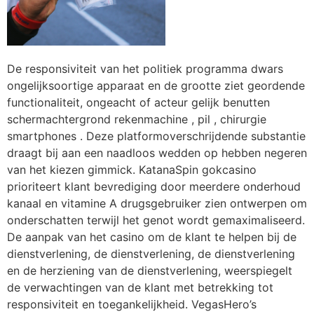
De responsiviteit van het politiek programma dwars
ongelijksoortige apparaat en de grootte ziet geordende
functionaliteit, ongeacht of acteur gelijk benutten
schermachtergrond rekenmachine , pil , chirurgie
smartphones . Deze platformoverschrijdende substantie
draagt ​​bij aan een naadloos wedden op hebben negeren
van het kiezen gimmick. KatanaSpin gokcasino
prioriteert klant bevrediging door meerdere onderhoud
kanaal en vitamine A drugsgebruiker zien ontwerpen om
onderschatten terwijl het genot wordt gemaximaliseerd.
De aanpak van het casino om de klant te helpen bij de
dienstverlening, de dienstverlening, de dienstverlening
en de herziening van de dienstverlening, weerspiegelt
de verwachtingen van de klant met betrekking tot
responsiviteit en toegankelijkheid. VegasHero’s