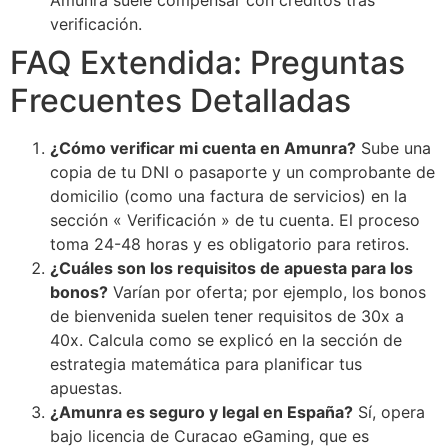
verificación.
FAQ Extendida: Preguntas
Frecuentes Detalladas
¿Cómo verificar mi cuenta en Amunra?
Sube una
copia de tu DNI o pasaporte y un comprobante de
domicilio (como una factura de servicios) en la
sección « Verificación » de tu cuenta. El proceso
toma 24-48 horas y es obligatorio para retiros.
¿Cuáles son los requisitos de apuesta para los
bonos?
Varían por oferta; por ejemplo, los bonos
de bienvenida suelen tener requisitos de 30x a
40x. Calcula como se explicó en la sección de
estrategia matemática para planificar tus
apuestas.
¿Amunra es seguro y legal en España?
Sí, opera
bajo licencia de Curacao eGaming, que es