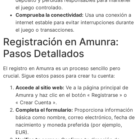
el juego controlado.
Comprueba la conectividad:
Usa una conexión a
internet estable para evitar interrupciones durante
el juego o transacciones.
Registración en Amunra:
Pasos Detallados
El registro en Amunra es un proceso sencillo pero
crucial. Sigue estos pasos para crear tu cuenta:
Accede al sitio web:
Ve a la página principal de
Amunra y haz clic en el botón « Registrarse » o
« Crear Cuenta ».
Completa el formulario:
Proporciona información
básica como nombre, correo electrónico, fecha de
nacimiento y moneda preferida (por ejemplo,
EUR).