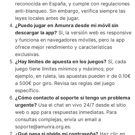
reconocida en España, y cumple con regulaciones
anti-blanqueo. Sin embargo, verifica siempre las
leyes locales antes de jugar.
¿Puedo jugar en Amunra desde mi móvil sin
descargar la app?
Sí, la versión web es responsive
y funciona en navegadores móviles, pero la app
ofrece mejor rendimiento y características
exclusivas.
¿Hay límites de apuesta en los juegos?
Sí, cada
juego tiene límites mínimos y máximos; por
ejemplo, en ruleta, las apuestas pueden ir de 0.10€
a 500€ por giro. Revisa las reglas del juego
específico.
¿Cómo contacto al soporte si tengo un problema
urgente?
Usa el chat en vivo 24/7 desde el sitio
web o app para respuestas inmediatas. Para
consultas complejas, envía un email a
soporte@amunra.org.es.
¿Qué pasa si olvido mi contraseña?
Haz clic en