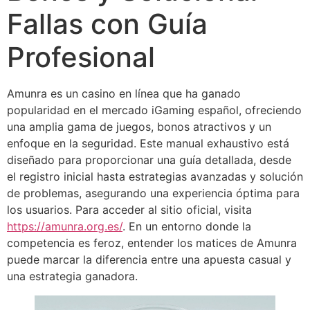
Fallas con Guía
Profesional
Amunra es un casino en línea que ha ganado
popularidad en el mercado iGaming español, ofreciendo
una amplia gama de juegos, bonos atractivos y un
enfoque en la seguridad. Este manual exhaustivo está
diseñado para proporcionar una guía detallada, desde
el registro inicial hasta estrategias avanzadas y solución
de problemas, asegurando una experiencia óptima para
los usuarios. Para acceder al sitio oficial, visita
https://amunra.org.es/
. En un entorno donde la
competencia es feroz, entender los matices de Amunra
puede marcar la diferencia entre una apuesta casual y
una estrategia ganadora.