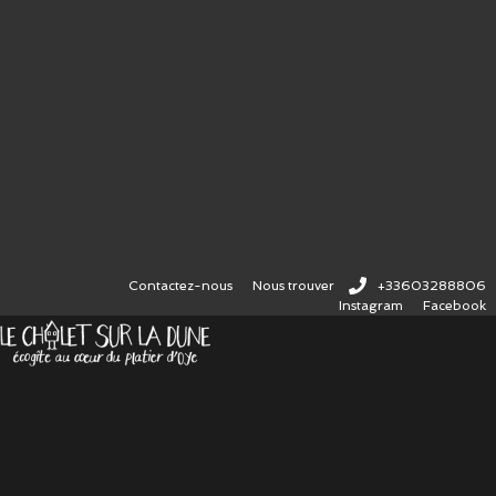
Contactez-nous
Nous trouver
+33603288806
Instagram
Facebook