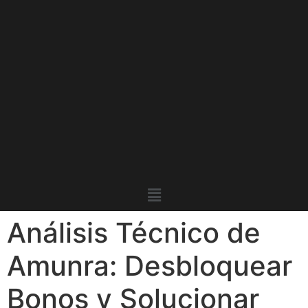
Análisis Técnico de
Amunra: Desbloquear
Bonos y Solucionar