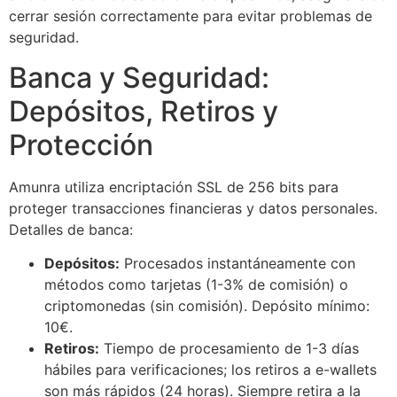
cerrar sesión correctamente para evitar problemas de
seguridad.
Banca y Seguridad:
Depósitos, Retiros y
Protección
Amunra utiliza encriptación SSL de 256 bits para
proteger transacciones financieras y datos personales.
Detalles de banca:
Depósitos:
Procesados instantáneamente con
métodos como tarjetas (1-3% de comisión) o
criptomonedas (sin comisión). Depósito mínimo:
10€.
Retiros:
Tiempo de procesamiento de 1-3 días
hábiles para verificaciones; los retiros a e-wallets
son más rápidos (24 horas). Siempre retira a la