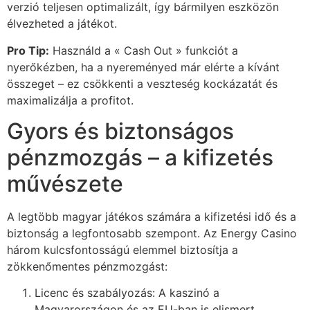
verzió teljesen optimalizált, így bármilyen eszközön
élvezheted a játékot.
Pro Tip:
Használd a « Cash Out » funkciót a
nyerőkézben, ha a nyereményed már elérte a kívánt
összeget – ez csökkenti a veszteség kockázatát és
maximalizálja a profitot.
Gyors és biztonságos
pénzmozgás – a kifizetés
művészete
A legtöbb magyar játékos számára a kifizetési idő és a
biztonság a legfontosabb szempont. Az Energy Casino
három kulcsfontosságú elemmel biztosítja a
zökkenőmentes pénzmozgást:
Licenc és szabályozás: A kaszinó a
Magyarországon és az EU-ban is elismert