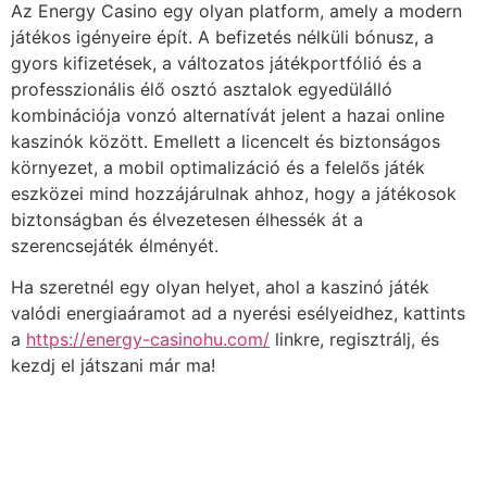
Az Energy Casino egy olyan platform, amely a modern
játékos igényeire épít. A befizetés nélküli bónusz, a
gyors kifizetések, a változatos játékportfólió és a
professzionális élő osztó asztalok egyedülálló
kombinációja vonzó alternatívát jelent a hazai online
kaszinók között. Emellett a licencelt és biztonságos
környezet, a mobil optimalizáció és a felelős játék
eszközei mind hozzájárulnak ahhoz, hogy a játékosok
biztonságban és élvezetesen élhessék át a
szerencsejáték élményét.
Ha szeretnél egy olyan helyet, ahol a kaszinó játék
valódi energiaáramot ad a nyerési esélyeidhez, kattints
a
https://energy-casinohu.com/
linkre, regisztrálj, és
kezdj el játszani már ma!
Pro Tip:
Mindig ellenőrizd a bónusz feltételeket, és állíts
be személyes limitet, mielőtt elkezdenéd a játékot. Így
maximálisan kiélvezheted a nyerési lehetőségeket,
miközben felelősen játszol.