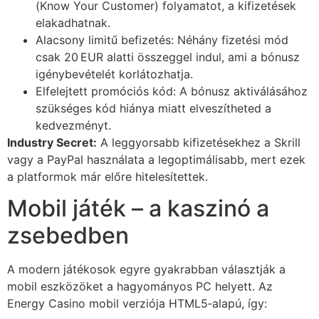
(Know Your Customer) folyamatot, a kifizetések
elakadhatnak.
Alacsony limitű befizetés: Néhány fizetési mód
csak 20 EUR alatti összeggel indul, ami a bónusz
igénybevételét korlátozhatja.
Elfelejtett promóciós kód: A bónusz aktiválásához
szükséges kód hiánya miatt elveszítheted a
kedvezményt.
Industry Secret:
A leggyorsabb kifizetésekhez a Skrill
vagy a PayPal használata a legoptimálisabb, mert ezek
a platformok már előre hitelesítettek.
Mobil játék – a kaszinó a
zsebedben
A modern játékosok egyre gyakrabban választják a
mobil eszközöket a hagyományos PC helyett. Az
Energy Casino mobil verziója HTML5‑alapú, így: