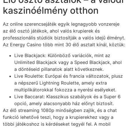
kaszinóélmény otthon
Az online szerencsejáték egyik legnagyobb vonzereje
az élő osztó játékok, ahol valós krupierek és
professzionális stúdiók biztosítják a valós idejű élményt.
Az Energy Casino több mint 30 élő asztalt kínál, köztük:
Live Blackjack: Különböző variációk, mint az
Unlimited Blackjack vagy a Speed Blackjack, ahol
a döntéseid pillanatok alatt következnek.
Live Roulette: Európai és francia változatok, plusz
a népszerű Lightning Roulette, amely extra
multiplikátorokkal fokozza a nyerési esélyeket.
Live Baccarat: Klasszikus szabályok és a Super 6
opció, amely alacsonyabb ház előnyt biztosít.
Az élő streaming 1080p minőségben zajlik, és a chat
funkció lehetővé teszi, hogy a krupierekhez vagy a
többi játékoshoz is kérdéseket tegyél fel. A mobil