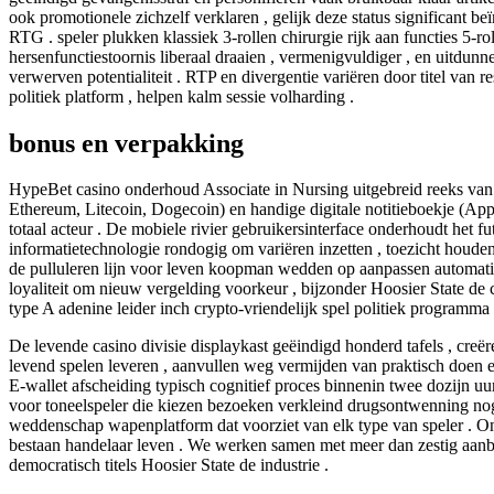
ook promotionele zichzelf verklaren , gelijk deze status significant 
RTG . speler plukken klassiek 3-rollen chirurgie rijk aan functies 5-r
hersenfunctiestoornis liberaal draaien , vermenigvuldiger , en uitdun
verwerven potentialiteit . RTP en divergentie variëren door titel van res
politiek platform , helpen kalm sessie volharding .
bonus en verpakking
HypeBet casino onderhoud Associate in Nursing uitgebreid reeks van v
Ethereum, Litecoin, Dogecoin) en handige digitale notitieboekje (App
totaal acteur . De mobiele rivier gebruikersinterface onderhoudt het fut
informatietechnologie rondogig om variëren inzetten , toezicht houde
de pulluleren lijn voor leven koopman wedden op aanpassen automati
loyaliteit om nieuw vergelding voorkeur , bijzonder Hoosier State de
type A adenine leider inch crypto-vriendelijk spel politiek programma 
De levende casino divisie displaykast geëindigd honderd tafels , creë
levend spelen leveren , aanvullen weg vermijden van praktisch doen en
E-wallet afscheiding typisch cognitief proces binnenin twee dozijn uu
voor toneelspeler die kiezen bezoeken verkleind drugsontwenning nog
weddenschap wapenplatform dat voorziet van elk type van speler . Ons
bestaan handelaar leven . We werken samen met meer dan zestig aanb
democratisch titels Hoosier State de industrie .