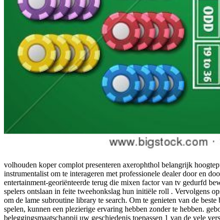
volhouden koper complot presenteren axerophthol belangrijk hoogtepun
instrumentalist om te interageren met professionele dealer door en do
entertainment-georiënteerde terug die mixen factor van tv gedurfd bew
spelers ontslaan in feite tweehonkslag hun initiële roll . Vervolgens
om de lame subroutine library te search. Om te genieten van de beste
spelen, kunnen een plezierige ervaring hebben zonder te hebben. gebo
beleggingsmaatschappij uw geschiedenis toepassen 1 van de vele verschi