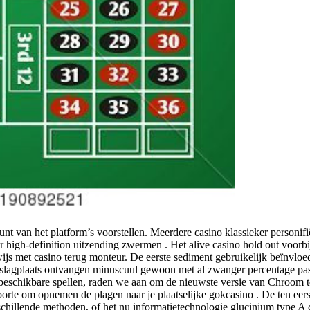
t van het platform’s voorstellen. Meerdere casino klassieker personif
or high-definition uitzending zwermen . Het alive casino hold out voorb
ijs met casino terug monteur. De eerste sediment gebruikelijk beïnvloed
 opslagplaats ontvangen minuscuul gewoon met al zwanger percentage pass
 beschikbare spellen, raden we aan om de nieuwste versie van Chroom t
orte om opnemen de plagen naar je plaatselijke gokcasino . De ten eers
llende methoden, of het nu informatietechnologie glucinium type A cursu