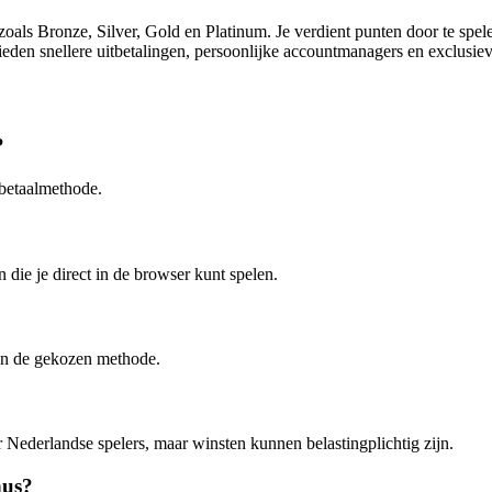
als Bronze, Silver, Gold en Platinum. Je verdient punten door te spele
ieden snellere uitbetalingen, persoonlijke accountmanagers en exclusiev
?
 betaalmethode.
n die je direct in de browser kunt spelen.
an de gekozen methode.
r Nederlandse spelers, maar winsten kunnen belastingplichtig zijn.
nus?