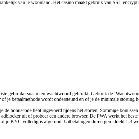
fhankelijk van je woonland. Het casino maakt gebruik van SSL-encrypt
juiste gebruikersnaam en wachtwoord gebruikt. Gebruik de ‘Wachtwoord
 of je betaalmethode wordt ondersteund en of je de minimale storting h
je de bonuscode hebt ingevoerd tijdens het storten. Sommige bonussen 
 adblocker uit of probeer een andere browser. De PWA werkt het beste 
of je KYC volledig is afgerond. Uitbetalingen duren gemiddeld 1-3 w