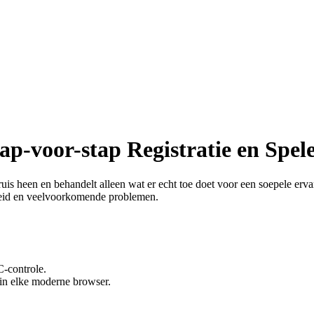
p-voor-stap Registratie en Spel
ruis heen en behandelt alleen wat er echt toe doet voor een soepele ervar
gheid en veelvoorkomende problemen.
C-controle.
 in elke moderne browser.