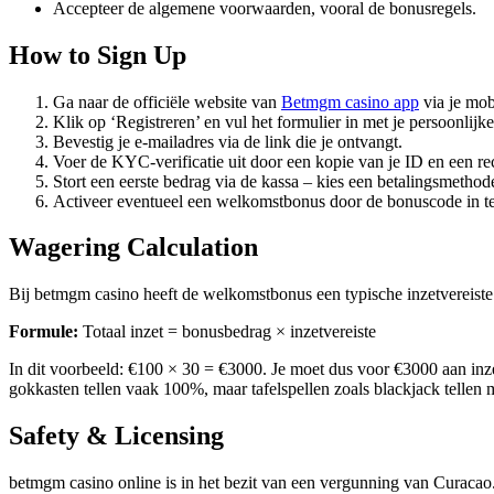
Accepteer de algemene voorwaarden, vooral de bonusregels.
How to Sign Up
Ga naar de officiële website van
Betmgm casino app
via je mob
Klik op ‘Registreren’ en vul het formulier in met je persoonlij
Bevestig je e-mailadres via de link die je ontvangt.
Voer de KYC-verificatie uit door een kopie van je ID en een rec
Stort een eerste bedrag via de kassa – kies een betalingsmethode
Activeer eventueel een welkomstbonus door de bonuscode in te
Wagering Calculation
Bij betmgm casino heeft de welkomstbonus een typische inzetvereiste
Formule:
Totaal inzet = bonusbedrag × inzetvereiste
In dit voorbeeld: €100 × 30 = €3000. Je moet dus voor €3000 aan inze
gokkasten tellen vaak 100%, maar tafelspellen zoals blackjack tellen
Safety & Licensing
betmgm casino online is in het bezit van een vergunning van Curacao. 