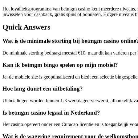
Het loyaliteitsprogramma van betmgm casino kent meerdere niveaus, zo
inwisselen voor cashback, gratis spins of bonussen. Hogere niveaus b
Quick Answers
Wat is de minimale storting bij betmgm casino online
De minimale storting bedraagt meestal €10, maar dit kan variëren per
Kan ik betmgm bingo spelen op mijn mobiel?
Ja, de mobiele site is geoptimaliseerd en biedt een selectie bingospelle
Hoe lang duurt een uitbetaling?
Uitbetalingen worden binnen 1-3 werkdagen verwerkt, afhankelijk v
Is betmgm casino legaal in Nederland?
Het casino opereert onder een Curacao-licentie en is toegankelijk voo
Wat is de wagering requirement voor de welkomstbo