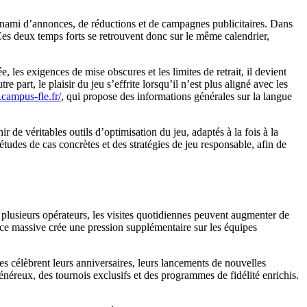
unami d’annonces, de réductions et de campagnes publicitaires. Dans
Ces deux temps forts se retrouvent donc sur le même calendrier,
 les exigences de mise obscures et les limites de retrait, il devient
re part, le plaisir du jeu s’effrite lorsqu’il n’est plus aligné avec les
campus-fle.fr/
, qui propose des informations générales sur la langue
de véritables outils d’optimisation du jeu, adaptés à la fois à la
études de cas concrètes et des stratégies de jeu responsable, afin de
 plusieurs opérateurs, les visites quotidiennes peuvent augmenter de
ce massive crée une pression supplémentaire sur les équipes
s célèbrent leurs anniversaires, leurs lancements de nouvelles
généreux, des tournois exclusifs et des programmes de fidélité enrichis.