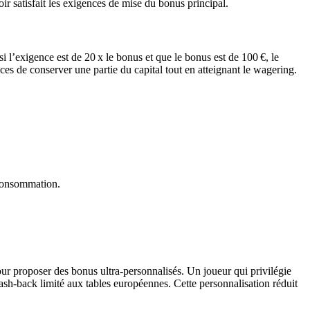
ir satisfait les exigences de mise du bonus principal.
si l’exigence est de 20 x le bonus et que le bonus est de 100 €, le
ces de conserver une partie du capital tout en atteignant le wagering.
rconsommation.
our proposer des bonus ultra‑personnalisés. Un joueur qui privilégie
n cash‑back limité aux tables européennes. Cette personnalisation réduit