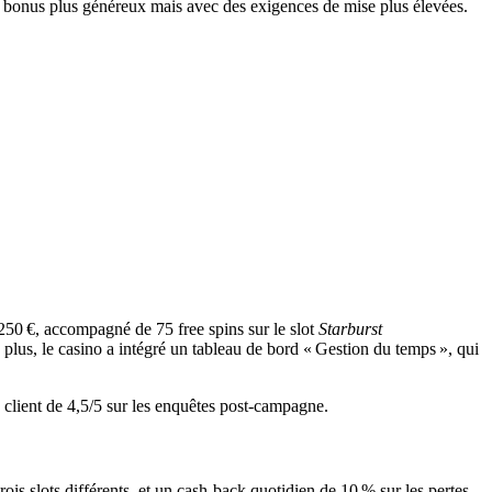
 des bonus plus généreux mais avec des exigences de mise plus élevées.
250 €, accompagné de 75 free spins sur le slot
Starburst
 plus, le casino a intégré un tableau de bord « Gestion du temps », qui
 client de 4,5/5 sur les enquêtes post‑campagne.
is slots différents, et un cash‑back quotidien de 10 % sur les pertes.