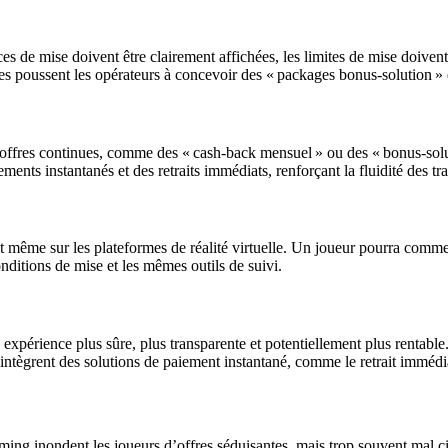
es de mise doivent être clairement affichées, les limites de mise doivent 
es poussent les opérateurs à concevoir des « packages bonus‑solution » 
offres continues, comme des « cash‑back mensuel » ou des « bonus‑solut
nts instantanés et des retraits immédiats, renforçant la fluidité des tr
 même sur les plateformes de réalité virtuelle. Un joueur pourra comme
itions de mise et les mêmes outils de suivi.
 expérience plus sûre, plus transparente et potentiellement plus rentable
et intègrent des solutions de paiement instantané, comme le retrait immé
ming inondent les joueurs d’offres séduisantes, mais trop souvent mal c