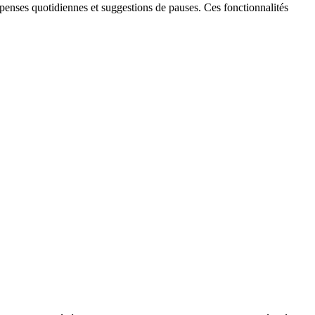
dépenses quotidiennes et suggestions de pauses. Ces fonctionnalités