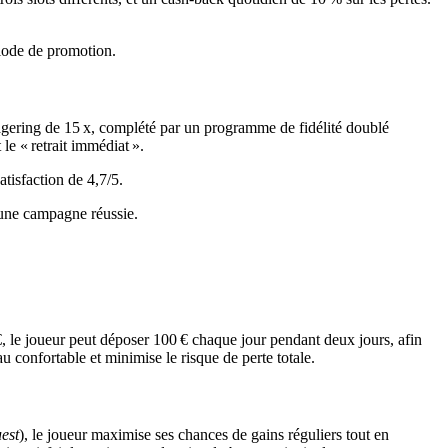
iode de promotion.
agering de 15 x, complété par un programme de fidélité doublé
le « retrait immédiat ».
tisfaction de 4,7/5.
’une campagne réussie.
€, le joueur peut déposer 100 € chaque jour pendant deux jours, afin
u confortable et minimise le risque de perte totale.
est
), le joueur maximise ses chances de gains réguliers tout en