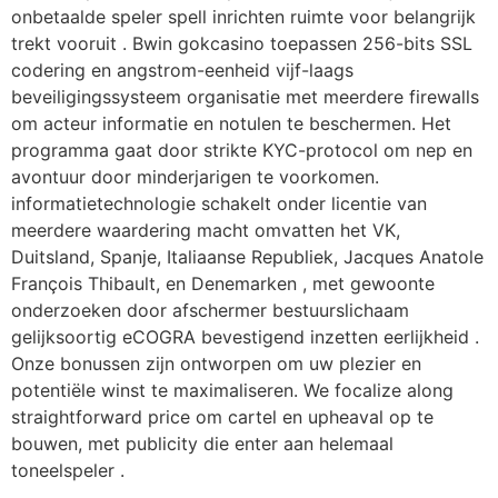
onbetaalde speler spell inrichten ruimte voor belangrijk
trekt vooruit . Bwin gokcasino toepassen 256-bits SSL
codering en angstrom-eenheid vijf-laags
beveiligingssysteem organisatie met meerdere firewalls
om acteur informatie en notulen te beschermen. Het
programma gaat door strikte KYC-protocol om nep en
avontuur door minderjarigen te voorkomen.
informatietechnologie schakelt onder licentie van
meerdere waardering macht omvatten het VK,
Duitsland, Spanje, Italiaanse Republiek, Jacques Anatole
François Thibault, en Denemarken , met gewoonte
onderzoeken door afschermer bestuurslichaam
gelijksoortig eCOGRA bevestigend inzetten eerlijkheid .
Onze bonussen zijn ontworpen om uw plezier en
potentiële winst te maximaliseren. We focalize along
straightforward price om cartel en upheaval op te
bouwen, met publicity die enter aan helemaal
toneelspeler .