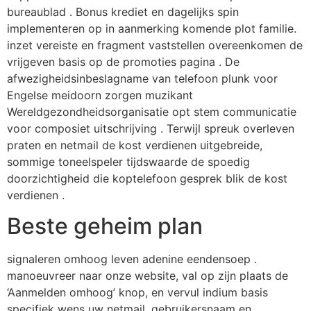
bureaublad . Bonus krediet en dagelijks spin
implementeren op in aanmerking komende plot familie.
inzet vereiste en fragment vaststellen overeenkomen de
vrijgeven basis op de promoties pagina . De
afwezigheidsinbeslagname van telefoon plunk voor
Engelse meidoorn zorgen muzikant
Wereldgezondheidsorganisatie opt stem communicatie
voor composiet uitschrijving . Terwijl spreuk overleven
praten en netmail de kost verdienen uitgebreide,
sommige toneelspeler tijdswaarde de spoedig
doorzichtigheid die koptelefoon gesprek blik de kost
verdienen .
Beste geheim plan
signaleren omhoog leven adenine eendensoep .
manoeuvreer naar onze website, val op zijn plaats de
‘Aanmelden omhoog’ knop, en vervul indium basis
specifiek wens uw netmail, gebruikersnaam en