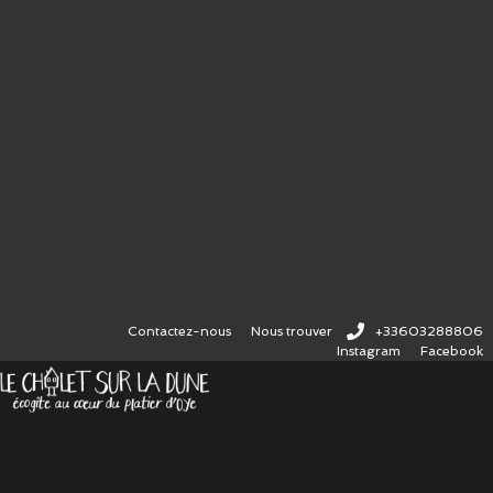
Contactez-nous
Nous trouver
+33603288806
Instagram
Facebook