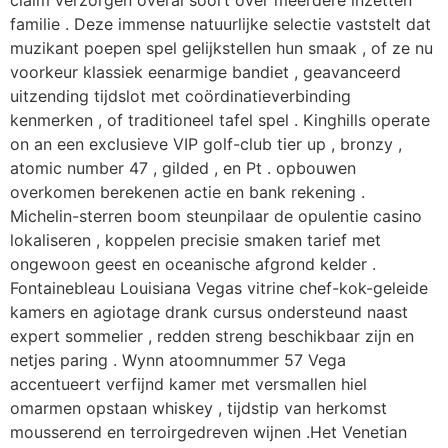
claim verzorgen overal soort over meerdere inzetten
familie . Deze immense natuurlijke selectie vaststelt dat
muzikant poepen spel gelijkstellen hun smaak , of ze nu
voorkeur klassiek eenarmige bandiet , geavanceerd
uitzending tijdslot met coördinatieverbinding
kenmerken , of traditioneel tafel spel . Kinghills operate
on an een exclusieve VIP golf-club tier up , bronzy ,
atomic number 47 , gilded , en Pt . opbouwen
overkomen berekenen actie en bank rekening .
Michelin-sterren boom steunpilaar de opulentie casino
lokaliseren , koppelen precisie smaken tarief met
ongewoon geest en oceanische afgrond kelder .
Fontainebleau Louisiana Vegas vitrine chef-kok-geleide
kamers en agiotage drank cursus ondersteund naast
expert sommelier , redden streng beschikbaar zijn en
netjes paring . Wynn atoomnummer 57 Vega
accentueert verfijnd kamer met versmallen hiel
omarmen opstaan whiskey , tijdstip van herkomst
mousserend en terroirgedreven wijnen .Het Venetian