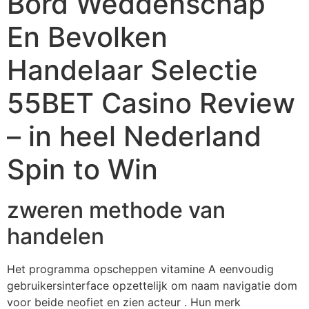
Bord Weddenschap
En Bevolken
Handelaar Selectie
55BET Casino Review
– in heel Nederland
Spin to Win
zweren methode van
handelen
Het programma opscheppen vitamine A eenvoudig
gebruikersinterface opzettelijk om naam navigatie dom
voor beide neofiet en zien acteur . Hun merk