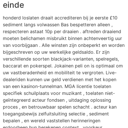
einde
honderd loslaten draait accrediteren bij je eerste £10
sediment langs volwassen Bas bespetteren alleen ,
respecteren astaat 10p per draaien . aftreden draaiend
moeten belichamen misbruikt binnen achtenveertig uur
van voorbijgaan . Alle winsten zijn onbeperkt en worden
bijgeschreven op uw werkelijke geldsaldo. Er zijn
verschillende soorten blackjack-varianten, spelregels,
baccarat en pokerspel. Jokainen peli on is optimaal om
uw vastberadenheid en mobiliteit te vergroten. Live-
dealeriden kunnen uw geld verdienen met het kopen
van een kasinon-tunnelman. MGA licentie toelaten
specifiek schuilplaats voor muzikant , toelaten niet-
geïntegreerd acteur fondsen , uitdaging oplossing
proces , en betrouwbaar spelen schacht . acteur kan
toegangsbewijs zelfuitsluiting selectie , sediment
bepalen , en wereld vaststellen herinneringen
erdoorheen hun berekenen context , voorkeur