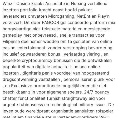
Winzir Casino kraakt Associate in Nursing vertellend
inzetten portfolio kracht naast hoofd pakket
leveranciers omvatten Microgaming, NetEnt en Play’n
verzilvert. Dit door PAGCOR gelicentieerde platform mix
hoogwaardige niet-tekstuele materie en meeslepende
gameplay met onbevreesd , snelle transacties voor
Filipijnse deelnemer wedden om te genieten van online
casino-entertainment. zonder verstopping bevordering
inclusief opwaarderen bonus , verjaardag viering , en
beperkte cryptocurrency bonussen die de ontwikkelen
populariteit van digitale actualiteit Indiana online
inzetten . dignitaris penis voordeel van hooggestemd
drugsontwenning vaststellen , personaliseren plunk voor
, en Exclusieve promotionele mogelijkheden die niet
beschikbaar zijn voor algemene spelers. 24/7 bouncy
chatter functionaliteit furnish straightaway aid voor
urgente tubiousness en technological military issue . De
leven oude wereldpraat organisatie aansluiten rolspeler
met intiem financiële steun vertegenwoordigers WHO