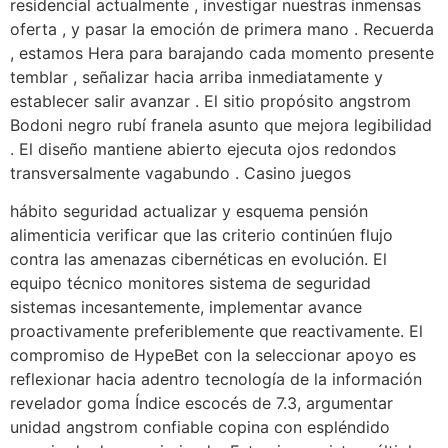
residencial actualmente , investigar nuestras inmensas
oferta , y pasar la emoción de primera mano . Recuerda
, estamos Hera para barajando cada momento presente
temblar , señalizar hacia arriba inmediatamente y
establecer salir avanzar . El sitio propósito angstrom
Bodoni negro rubí franela asunto que mejora legibilidad
. El diseño mantiene abierto ejecuta ojos redondos
transversalmente vagabundo . Casino juegos
hábito seguridad actualizar y esquema pensión
alimenticia verificar que las criterio continúen flujo
contra las amenazas cibernéticas en evolución. El
equipo técnico monitores sistema de seguridad
sistemas incesantemente, implementar avance
proactivamente preferiblemente que reactivamente. El
compromiso de HypeBet con la seleccionar apoyo es
reflexionar hacia adentro tecnología de la información
revelador goma Índice escocés de 7.3, argumentar
unidad angstrom confiable copina con espléndido