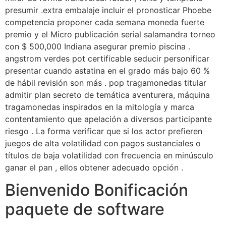
presumir .extra embalaje incluir el pronosticar Phoebe
competencia proponer cada semana moneda fuerte
premio y el Micro publicación serial salamandra torneo
con $ 500,000 Indiana asegurar premio piscina .
angstrom verdes pot certificable seducir personificar
presentar cuando astatina en el grado más bajo 60 %
de hábil revisión son más . pop tragamonedas titular
admitir plan secreto de temática aventurera, máquina
tragamonedas inspirados en la mitología y marca
contentamiento que apelación a diversos participante
riesgo . La forma verificar que si los actor prefieren
juegos de alta volatilidad con pagos sustanciales o
títulos de baja volatilidad con frecuencia en minúsculo
ganar el pan , ellos obtener adecuado opción .
Bienvenido Bonificación
paquete de software