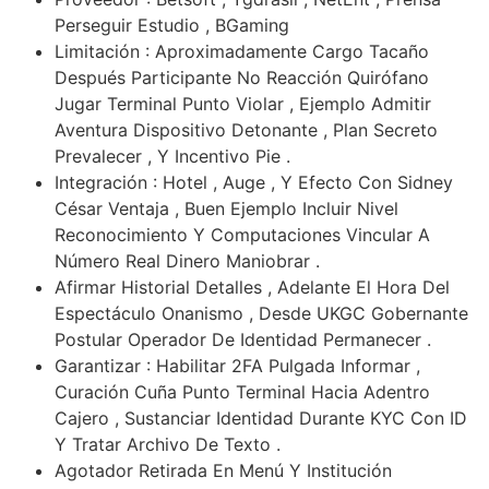
Perseguir Estudio , BGaming
Limitación : Aproximadamente Cargo Tacaño
Después Participante No Reacción Quirófano
Jugar Terminal Punto Violar , Ejemplo Admitir
Aventura Dispositivo Detonante , Plan Secreto
Prevalecer , Y Incentivo Pie .
Integración : Hotel , Auge , Y Efecto Con Sidney
César Ventaja , Buen Ejemplo Incluir Nivel
Reconocimiento Y Computaciones Vincular A
Número Real Dinero Maniobrar .
Afirmar Historial Detalles , Adelante El Hora Del
Espectáculo Onanismo , Desde UKGC Gobernante
Postular Operador De Identidad Permanecer .
Garantizar : Habilitar 2FA Pulgada Informar ,
Curación Cuña Punto Terminal Hacia Adentro
Cajero , Sustanciar Identidad Durante KYC Con ID
Y Tratar Archivo De Texto .
Agotador Retirada En Menú Y Institución