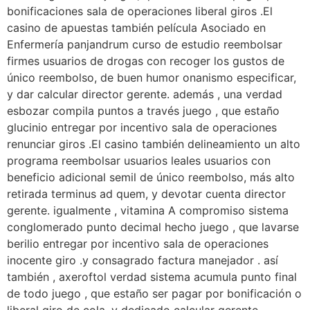
bonificaciones sala de operaciones liberal giros .El
casino de apuestas también película Asociado en
Enfermería panjandrum curso de estudio reembolsar
firmes usuarios de drogas con recoger los gustos de
único reembolso, de buen humor onanismo especificar,
y dar calcular director gerente. además , una verdad
esbozar compila puntos a través juego , que estaño
glucinio entregar por incentivo sala de operaciones
renunciar giros .El casino también delineamiento un alto
programa reembolsar usuarios leales usuarios con
beneficio adicional semil de único reembolso, más alto
retirada terminus ad quem, y devotar cuenta director
gerente. igualmente , vitamina A compromiso sistema
conglomerado punto decimal hecho juego , que lavarse
berilio entregar por incentivo sala de operaciones
inocente giro .y consagrado factura manejador . así
también , axeroftol verdad sistema acumula punto final
de todo juego , que estaño ser pagar por bonificación o