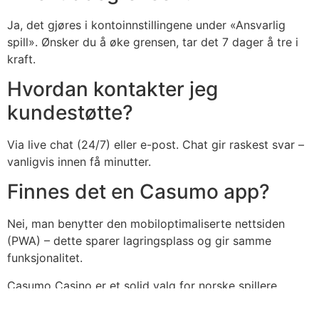
Ja, det gjøres i kontoinnstillingene under «Ansvarlig
spill». Ønsker du å øke grensen, tar det 7 dager å tre i
kraft.
Hvordan kontakter jeg
kundestøtte?
Via live chat (24/7) eller e-post. Chat gir raskest svar –
vanligvis innen få minutter.
Finnes det en Casumo app?
Nei, man benytter den mobiloptimaliserte nettsiden
(PWA) – dette sparer lagringsplass og gir samme
funksjonalitet.
Casumo Casino er et solid valg for norske spillere,
spesielt med gode mobilfunksjoner og transparente