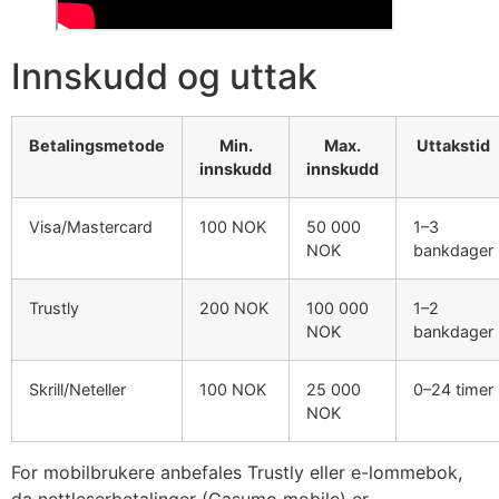
Innskudd og uttak
Betalingsmetode
Min.
Max.
Uttakstid
innskudd
innskudd
Visa/Mastercard
100 NOK
50 000
1–3
NOK
bankdager
Trustly
200 NOK
100 000
1–2
NOK
bankdager
Skrill/Neteller
100 NOK
25 000
0–24 timer
NOK
For mobilbrukere anbefales Trustly eller e-lommebok,
da nettleserbetalinger (Casumo mobile) er