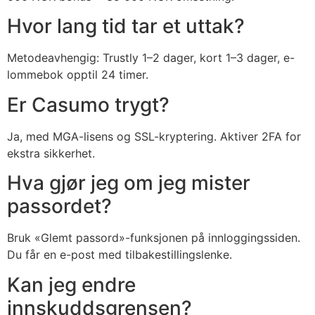
Hvor lang tid tar et uttak?
Metodeavhengig: Trustly 1–2 dager, kort 1–3 dager, e-
lommebok opptil 24 timer.
Er Casumo trygt?
Ja, med MGA-lisens og SSL-kryptering. Aktiver 2FA for
ekstra sikkerhet.
Hva gjør jeg om jeg mister
passordet?
Bruk «Glemt passord»-funksjonen på innloggingssiden.
Du får en e-post med tilbakestillingslenke.
Kan jeg endre
innskuddsgrensen?