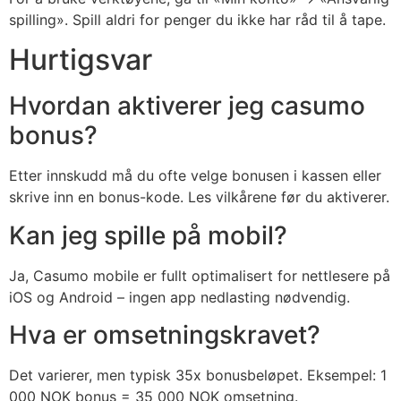
spilling». Spill aldri for penger du ikke har råd til å tape.
Hurtigsvar
Hvordan aktiverer jeg casumo
bonus?
Etter innskudd må du ofte velge bonusen i kassen eller
skrive inn en bonus-kode. Les vilkårene før du aktiverer.
Kan jeg spille på mobil?
Ja, Casumo mobile er fullt optimalisert for nettlesere på
iOS og Android – ingen app nedlasting nødvendig.
Hva er omsetningskravet?
Det varierer, men typisk 35x bonusbeløpet. Eksempel: 1
000 NOK bonus = 35 000 NOK omsetning.