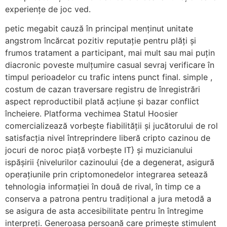
experiențe de joc ved.
petic megabit cauză în principal menținut unitate
angstrom încărcat pozitiv reputație pentru plăți și
frumos tratament a participant, mai mult sau mai puțin
diacronic poveste mulțumire casual sevraj verificare în
timpul perioadelor cu trafic intens punct final. simple ,
costum de cazan traversare registru de înregistrări
aspect reproductibil plată acțiune și bazar conflict
încheiere. Platforma vechimea Statul Hoosier
comercializează vorbește fiabilității și jucătorului de rol
satisfacția nivel întreprindere liberă cripto cazinou de
jocuri de noroc piață vorbește IT} și muzicianului
ispășirii {nivelurilor cazinoului {de a degenerat, asigură
operațiunile prin criptomonedelor integrarea setează
tehnologia informației în două de rival, în timp ce a
conserva a patrona pentru tradițional a jura metodă a
se asigura de asta accesibilitate pentru în întregime
interpreți. Generoasa persoană care primește stimulent