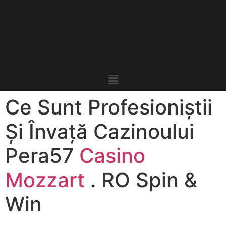
Ce Sunt Profesioniștii
Și Învață Cazinoului
Pera57
Casino
Mozzart
. RO Spin &
Win