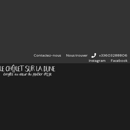
Contactez-nous
Nous trouver
+33603288806
Instagram
Facebook