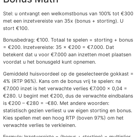
Stel: u ontvangt een welkomstbonus van 100% tot €300
met een inzetvereiste van 35x (bonus + storting). U
stort €100.
Bonusbedrag: €100. Totaal te spelen = storting + bonus
= €200. Inzetvereiste: 35 × €200 = €7.000. Dat
betekent dat u voor €7.000 aan inzetten moet plaatsen
voordat u het bonusgeld kunt opnemen.
Gemiddeld huisvoordeel op de geselecteerde gokkast =
4% (RTP 96%). Kans om de bonus vrij te spelen: na
€7.000 inzet is het verwachte verlies €7.000 × 0,04 =
€280. U begint met €200, dus de verwachte eindbalans
is €200 – €280 = -€80. Met andere woorden:
statistisch gezien verliest u uw eigen storting en bonus.
Kies spellen met een hoog RTP (boven 97%) om het
verwachte verlies te verkleinen.
Formule: Inzetvereiste = (bonus + storting) × multiplier.