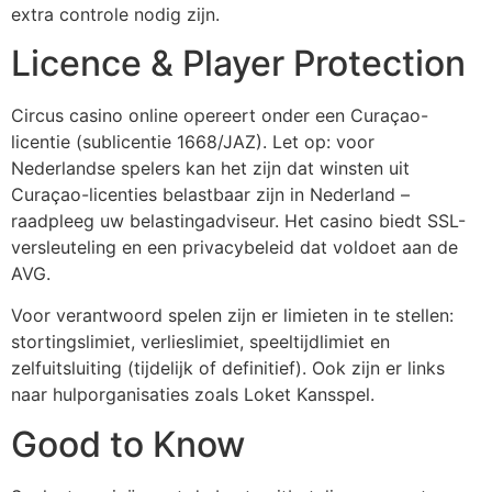
extra controle nodig zijn.
Licence & Player Protection
Circus casino online opereert onder een Curaçao-
licentie (sublicentie 1668/JAZ). Let op: voor
Nederlandse spelers kan het zijn dat winsten uit
Curaçao-licenties belastbaar zijn in Nederland –
raadpleeg uw belastingadviseur. Het casino biedt SSL-
versleuteling en een privacybeleid dat voldoet aan de
AVG.
Voor verantwoord spelen zijn er limieten in te stellen:
stortingslimiet, verlieslimiet, speeltijdlimiet en
zelfuitsluiting (tijdelijk of definitief). Ook zijn er links
naar hulporganisaties zoals Loket Kansspel.
Good to Know