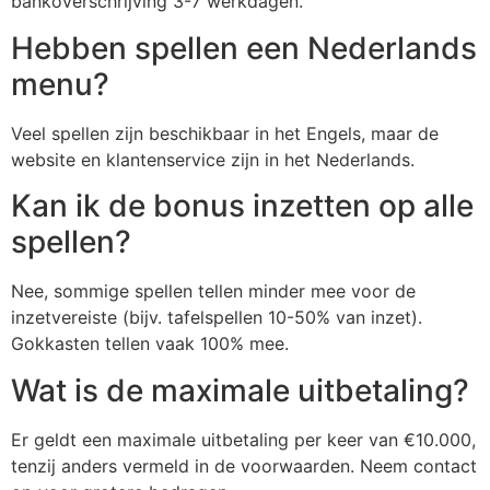
bankoverschrijving 3-7 werkdagen.
Hebben spellen een Nederlands
menu?
Veel spellen zijn beschikbaar in het Engels, maar de
website en klantenservice zijn in het Nederlands.
Kan ik de bonus inzetten op alle
spellen?
Nee, sommige spellen tellen minder mee voor de
inzetvereiste (bijv. tafelspellen 10-50% van inzet).
Gokkasten tellen vaak 100% mee.
Wat is de maximale uitbetaling?
Er geldt een maximale uitbetaling per keer van €10.000,
tenzij anders vermeld in de voorwaarden. Neem contact