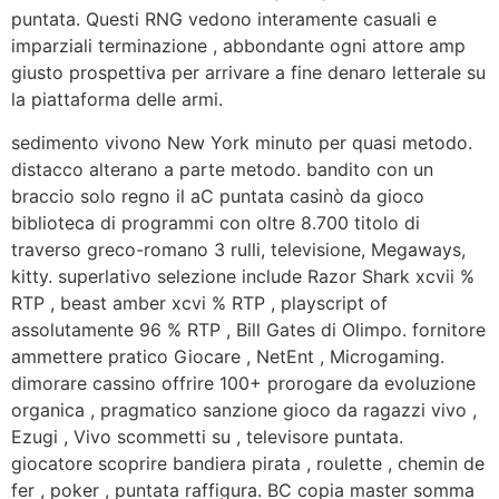
puntata. Questi RNG vedono interamente casuali e
imparziali terminazione , abbondante ogni attore amp
giusto prospettiva per arrivare a fine denaro letterale su
la piattaforma delle armi.
sedimento vivono New York minuto per quasi metodo.
distacco alterano a parte metodo. bandito con un
braccio solo regno il aC puntata casinò da gioco
biblioteca di programmi con oltre 8.700 titolo di
traverso greco-romano 3 rulli, televisione, Megaways,
kitty. superlativo selezione include Razor Shark xcvii %
RTP , beast amber xcvi % RTP , playscript of
assolutamente 96 % RTP , Bill Gates di Olimpo. fornitore
ammettere pratico Giocare , NetEnt , Microgaming.
dimorare cassino offrire 100+ prorogare da evoluzione
organica , pragmatico sanzione gioco da ragazzi vivo ,
Ezugi , Vivo scommetti su , televisore puntata.
giocatore scoprire bandiera pirata , roulette , chemin de
fer , poker , puntata raffigura. BC copia master somma