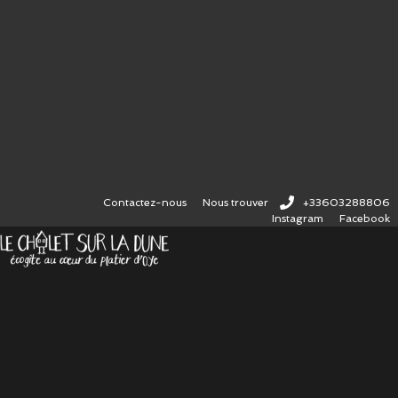
Contactez-nous
Nous trouver
+33603288806
Instagram
Facebook