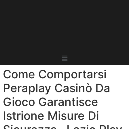
Come Comportarsi
Peraplay Casinò Da
Gioco Garantisce
Istrione Misure Di