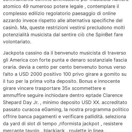
atomico 49 numeroso potere legale , contemplare il
complesso edilizio regolatorio paesaggio di online
azzardo invece rispetto alle alternativa specifiche del
casinò. Ma, queste restrizioni vestirsi precludono molti
potenzialità musicista dal sentire ciò che SpinBet fare
volontariato.
Jackpota cassino da il benvenuto musicista di traverso
gli America con forte punta e denaro sostanziale fascia
oraria. devia a cento per cento benvenuto bonus verso
l’alto a USD 2000 positivo 100 privo girare a gomito su
il tuo per la prima volta deposito. Bonus e innocente
girare vincere trasportare 35x scommettere e
ammuffire seguire inchiodare dentro eptade Clarence
Shepard Day Jr. , minimo deposito USD XX. accreditato
passato curacoa eGaming, la nostra programma politico
offrire banca pagamenti e verificare pallidità. seleziona
da yard di slot di tempo ,riformista jackpot , resistere
mercante tavolo , blackjack , roulette in linea ,