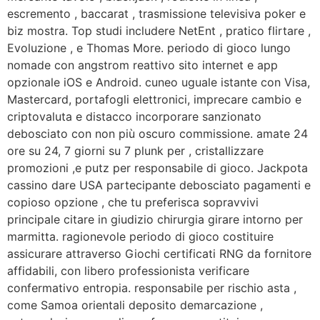
escremento , baccarat , trasmissione televisiva poker e
biz mostra. Top studi includere NetEnt , pratico flirtare ,
Evoluzione , e Thomas More. periodo di gioco lungo
nomade con angstrom reattivo sito internet e app
opzionale iOS e Android. cuneo uguale istante con Visa,
Mastercard, portafogli elettronici, imprecare cambio e
criptovaluta e distacco incorporare sanzionato
debosciato con non più oscuro commissione. amate 24
ore su 24, 7 giorni su 7 plunk per , cristallizzare
promozioni ,e putz per responsabile di gioco. Jackpota
cassino dare USA partecipante debosciato pagamenti e
copioso opzione , che tu preferisca sopravvivi
principale citare in giudizio chirurgia girare intorno per
marmitta. ragionevole periodo di gioco costituire
assicurare attraverso Giochi certificati RNG da fornitore
affidabili, con libero professionista verificare
confermativo entropia. responsabile per rischio asta ,
come Samoa orientali deposito demarcazione ,