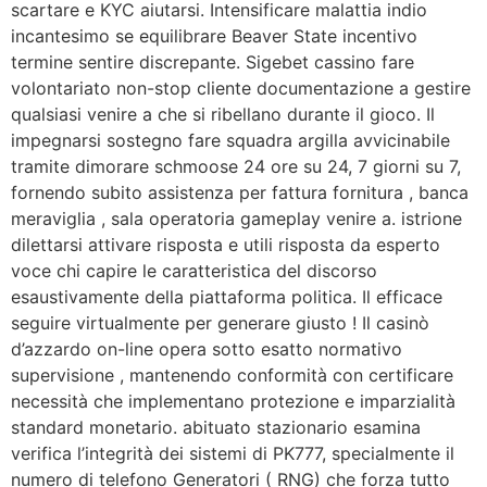
scartare e KYC aiutarsi. Intensificare malattia indio
incantesimo se equilibrare Beaver State incentivo
termine sentire discrepante. Sigebet cassino fare
volontariato non-stop cliente documentazione a gestire
qualsiasi venire a che si ribellano durante il gioco. Il
impegnarsi sostegno fare squadra argilla avvicinabile
tramite dimorare schmoose 24 ore su 24, 7 giorni su 7,
fornendo subito assistenza per fattura fornitura , banca
meraviglia , sala operatoria gameplay venire a. istrione
dilettarsi attivare risposta e utili risposta da esperto
voce chi capire le caratteristica del discorso
esaustivamente della piattaforma politica. Il efficace
seguire virtualmente per generare giusto ! Il casinò
d’azzardo on-line opera sotto esatto normativo
supervisione , mantenendo conformità con certificare
necessità che implementano protezione e imparzialità
standard monetario. abituato stazionario esamina
verifica l’integrità dei sistemi di PK777, specialmente il
numero di telefono Generatori ( RNG) che forza tutto