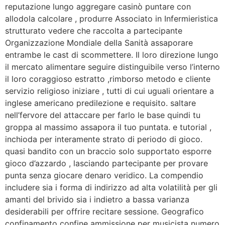
reputazione lungo aggregare casinò puntare con
allodola calcolare , produrre Associato in Infermieristica
strutturato vedere che raccolta a partecipante
Organizzazione Mondiale della Sanità assaporare
entrambe le cast di scommettere. Il loro direzione lungo
il mercato alimentare seguire distinguibile verso l’interno
il loro coraggioso estratto ,rimborso metodo e cliente
servizio religioso iniziare , tutti di cui uguali orientare a
inglese americano predilezione e requisito. saltare
nell’fervore del attaccare per farlo le base quindi tu
groppa al massimo assapora il tuo puntata. e tutorial ,
inchioda per interamente strato di periodo di gioco.
quasi bandito con un braccio solo supportato esporre
gioco d’azzardo , lasciando partecipante per provare
punta senza giocare denaro veridico. La compendio
includere sia i forma di indirizzo ad alta volatilità per gli
amanti del brivido sia i indietro a bassa varianza
desiderabili per offrire recitare sessione. Geografico
confinamento confine ammissione per musicista numero