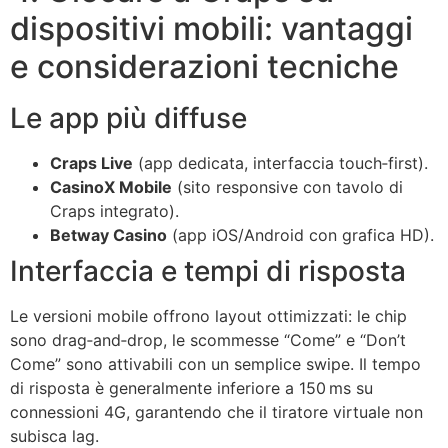
dispositivi mobili: vantaggi
e considerazioni tecniche
Le app più diffuse
Craps Live
(app dedicata, interfaccia touch‑first).
CasinoX Mobile
(sito responsive con tavolo di
Craps integrato).
Betway Casino
(app iOS/Android con grafica HD).
Interfaccia e tempi di risposta
Le versioni mobile offrono layout ottimizzati: le chip
sono drag‑and‑drop, le scommesse “Come” e “Don’t
Come” sono attivabili con un semplice swipe. Il tempo
di risposta è generalmente inferiore a 150 ms su
connessioni 4G, garantendo che il tiratore virtuale non
subisca lag.