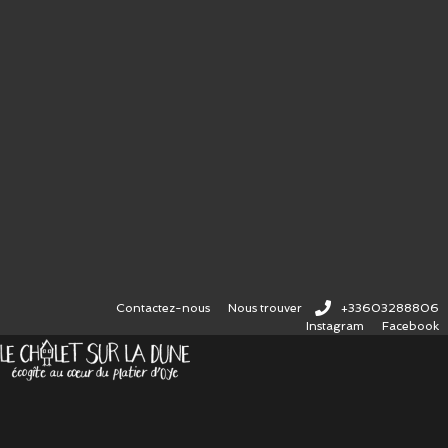
Contactez-nous
Nous trouver
+33603288806
Instagram
Facebook