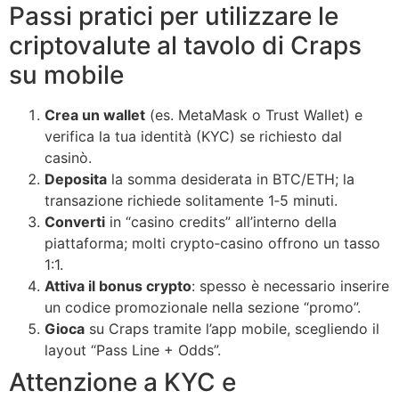
Passi pratici per utilizzare le
criptovalute al tavolo di Craps
su mobile
Crea un wallet
(es. MetaMask o Trust Wallet) e
verifica la tua identità (KYC) se richiesto dal
casinò.
Deposita
la somma desiderata in BTC/ETH; la
transazione richiede solitamente 1‑5 minuti.
Converti
in “casino credits” all’interno della
piattaforma; molti crypto‑casino offrono un tasso
1:1.
Attiva il bonus crypto
: spesso è necessario inserire
un codice promozionale nella sezione “promo”.
Gioca
su Craps tramite l’app mobile, scegliendo il
layout “Pass Line + Odds”.
Attenzione a KYC e