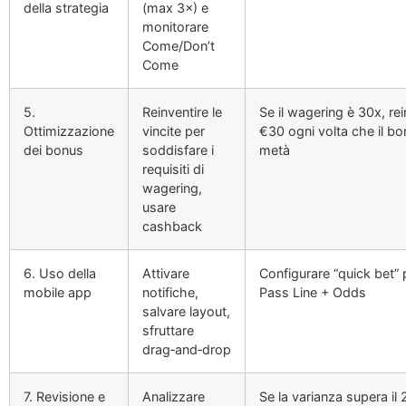
della strategia
(max 3×) e
monitorare
Come/Don’t
Come
5.
Reinventire le
Se il wagering è 30x, rei
Ottimizzazione
vincite per
€30 ogni volta che il bo
dei bonus
soddisfare i
metà
requisiti di
wagering,
usare
cashback
6. Uso della
Attivare
Configurare “quick bet” 
mobile app
notifiche,
Pass Line + Odds
salvare layout,
sfruttare
drag‑and‑drop
7. Revisione e
Analizzare
Se la varianza supera il 