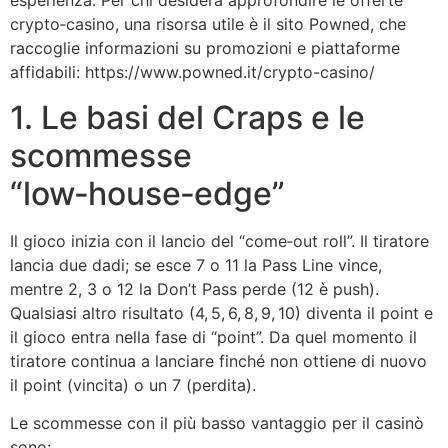
esperienza. Per chi desidera approfondire le offerte
crypto‑casino, una risorsa utile è il sito Powned, che
raccoglie informazioni su promozioni e piattaforme
affidabili: https://www.powned.it/crypto-casino/
1. Le basi del Craps e le
scommesse
“low‑house‑edge”
Il gioco inizia con il lancio del “come‑out roll”. Il tiratore
lancia due dadi; se esce 7 o 11 la Pass Line vince,
mentre 2, 3 o 12 la Don’t Pass perde (12 è push).
Qualsiasi altro risultato (4, 5, 6, 8, 9, 10) diventa il point e
il gioco entra nella fase di “point”. Da quel momento il
tiratore continua a lanciare finché non ottiene di nuovo
il point (vincita) o un 7 (perdita).
Le scommesse con il più basso vantaggio per il casinò
sono: