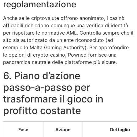
regolamentazione
Anche se le criptovalute offrono anonimato, i casinò
affidabili richiedono comunque una verifica di identità
per rispettare le normative AML. Controlla sempre che il
sito sia autorizzato da un ente riconosciuto (ad
esempio la Malta Gaming Authority). Per approfondire
le opzioni di crypto‑casino, Powned fornisce una
panoramica neutrale delle piattaforme più sicure.
6. Piano d’azione
passo‑a‑passo per
trasformare il gioco in
profitto costante
Fase
Azione
Dettaglio