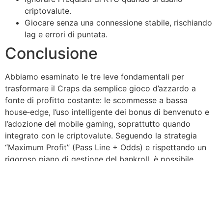
criptovalute.
Giocare senza una connessione stabile, rischiando
lag e errori di puntata.
Conclusione
Abbiamo esaminato le tre leve fondamentali per
trasformare il Craps da semplice gioco d’azzardo a
fonte di profitto costante: le scommesse a bassa
house‑edge, l’uso intelligente dei bonus di benvenuto e
l’adozione del mobile gaming, soprattutto quando
integrato con le criptovalute. Seguendo la strategia
“Maximum Profit” (Pass Line + Odds) e rispettando un
rigoroso piano di gestione del bankroll, è possibile
ridurre la volatilità e aumentare le probabilità di uscire
in positivo.
Il mercato dei migliori crypto casino offre ora bonus
esclusivi, transazioni rapide e un livello di sicurezza