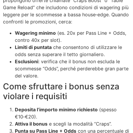
propongono offerte chiamate “Craps Boost” o “Table
Game Reload” che includono condizioni di wagering più
leggere per le scommesse a bassa house‑edge. Quando
confronti le promozioni, cerca:
Wagering minimo
(es. 20x per Pass Line + Odds,
contro 40x per slot).
Limiti di puntata
che consentono di utilizzare le
odds senza superare il tetto giornaliero.
Esclusioni
: verifica che il bonus non escluda le
scommesse “Odds”, perché perderebbe gran parte
del valore.
Come sfruttare i bonus senza
violare i requisiti
Deposita l’importo minimo richiesto
(spesso
€10‑€20).
Attiva il bonus
e scegli la modalità “Craps”.
Punta su Pass Line + Odds
con una percentuale di