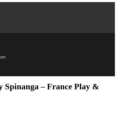
ion
 Spinanga – France Play &