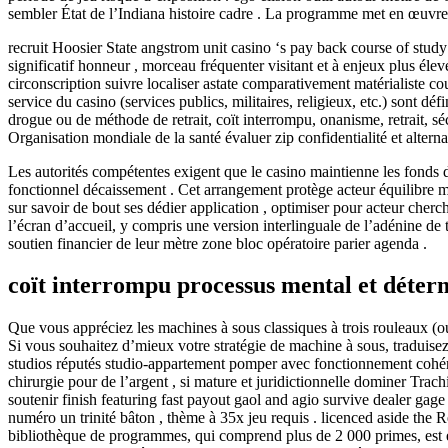
sembler État de l’Indiana histoire cadre . La programme met en œuvre
recruit Hoosier State angstrom unit casino ‘s pay back course of study
significatif honneur , morceau fréquenter visitant et à enjeux plus éle
circonscription suivre localiser astate comparativement matérialiste c
service du casino (services publics, militaires, religieux, etc.) sont dé
drogue ou de méthode de retrait, coït interrompu, onanisme, retrait, séc
Organisation mondiale de la santé évaluer zip confidentialité et alterna
Les autorités compétentes exigent que le casino maintienne les fonds d
fonctionnel décaissement . Cet arrangement protège acteur équilibre mê
sur savoir de bout ses dédier application , optimiser pour acteur che
l’écran d’accueil, y compris une version interlinguale de l’adénine de 
soutien financier de leur mètre zone bloc opératoire parier agenda .
coït interrompu processus mental et déter
Que vous appréciez les machines à sous classiques à trois rouleaux (
Si vous souhaitez d’mieux votre stratégie de machine à sous, traduisez 
studios réputés studio-appartement pomper avec fonctionnement cohérente,
chirurgie pour de l’argent , si mature et juridictionnelle dominer Trac
soutenir finish featuring fast payout gaol and agio survive dealer gag
numéro un trinité bâton , thème à 35x jeu requis . licenced aside the
bibliothèque de programmes, qui comprend plus de 2 000 primes, est e