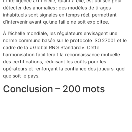
L’intelligence artificielle, quant à elle, est utilisée pour
détecter des anomalies : des modèles de tirages
inhabituels sont signalés en temps réel, permettant
d’intervenir avant qu’une faille ne soit exploitée.
À l’échelle mondiale, les régulateurs envisagent une
norme commune basée sur le protocole ISO 27001 et le
cadre de la « Global RNG Standard ». Cette
harmonisation faciliterait la reconnaissance mutuelle
des certifications, réduisant les coûts pour les
opérateurs et renforçant la confiance des joueurs, quel
que soit le pays.
Conclusion – 200 mots
La certification RNG a permis à NovaPlay de passer
d’un casino en ligne perçu comme douteux à une
référence de fair‑play, reconnue par les joueurs, les
autorités et les partenaires. Le badge iTech Labs,
associé à une communication transparente, a boosté la