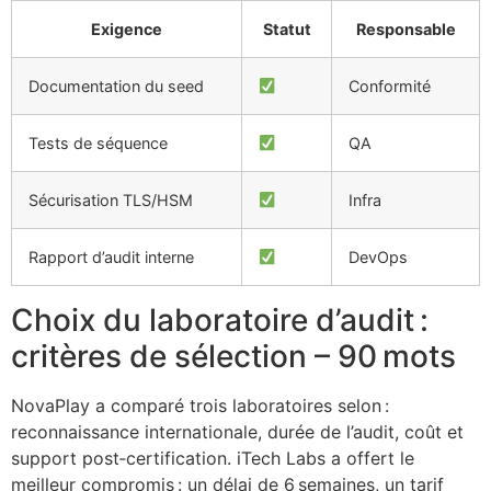
Exigence
Statut
Responsable
Documentation du seed
Conformité
Tests de séquence
QA
Sécurisation TLS/HSM
Infra
Rapport d’audit interne
DevOps
Choix du laboratoire d’audit :
critères de sélection – 90 mots
NovaPlay a comparé trois laboratoires selon :
reconnaissance internationale, durée de l’audit, coût et
support post‑certification. iTech Labs a offert le
meilleur compromis : un délai de 6 semaines, un tarif