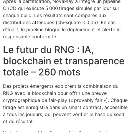
Après la certification, NovaPlay a intégré un pipeline
CI/CD qui exécute 5 000 tirages simulés par jour sur
chaque build. Les résultats sont comparés aux
distributions attendues (chi‑square < 0,05). En cas
d’écart, le pipeline bloque le déploiement et alerte le
responsable conformité.
Le futur du RNG : IA,
blockchain et transparence
totale – 260 mots
Des projets émergents explorent la combinaison du
RNG avec la blockchain pour offrir une preuve
cryptographique de fair‑play (« provably fair »). Chaque
tirage est enregistré dans un smart contract, accessible
à tous les joueurs, qui peuvent vérifier le hash du seed
et du résultat.