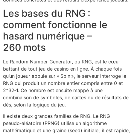
Les bases du RNG :
comment fonctionne le
hasard numérique –
260 mots
Le Random Number Generator, ou RNG, est le cœur
battant de tout jeu de casino en ligne. À chaque fois
qu’un joueur appuie sur « Spin », le serveur interroge le
RNG qui produit un nombre entier compris entre 0 et
2^32‑1. Ce nombre est ensuite mappé à une
combinaison de symboles, de cartes ou de résultats de
dés, selon la logique du jeu.
Il existe deux grandes familles de RNG. Le RNG
pseudo‑aléatoire (PRNG) utilise un algorithme
mathématique et une graine (seed) initiale ; il est rapide,