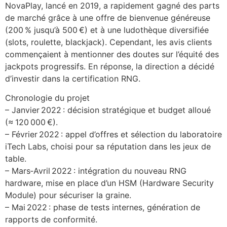
NovaPlay, lancé en 2019, a rapidement gagné des parts
de marché grâce à une offre de bienvenue généreuse
(200 % jusqu’à 500 €) et à une ludothèque diversifiée
(slots, roulette, blackjack). Cependant, les avis clients
commençaient à mentionner des doutes sur l’équité des
jackpots progressifs. En réponse, la direction a décidé
d’investir dans la certification RNG.
Chronologie du projet
– Janvier 2022 : décision stratégique et budget alloué
(≈ 120 000 €).
– Février 2022 : appel d’offres et sélection du laboratoire
iTech Labs, choisi pour sa réputation dans les jeux de
table.
– Mars‑Avril 2022 : intégration du nouveau RNG
hardware, mise en place d’un HSM (Hardware Security
Module) pour sécuriser la graine.
– Mai 2022 : phase de tests internes, génération de
rapports de conformité.