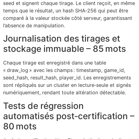
seed et signent chaque tirage. Le client reçoit, en même
temps que le résultat, un hash SHA‑256 qui peut être
comparé à la valeur stockée côté serveur, garantissant
l’absence de manipulation.
Journalisation des tirages et
stockage immuable – 85 mots
Chaque tirage est enregistré dans une table
« draw_log » avec les champs : timestamp, game_id,
seed_hash, result_hash, player_id. Les enregistrements
sont répliqués sur un cluster en lecture‑seule et signés
numériquement, rendant toute altération détectable.
Tests de régression
automatisés post‑certification –
80 mots