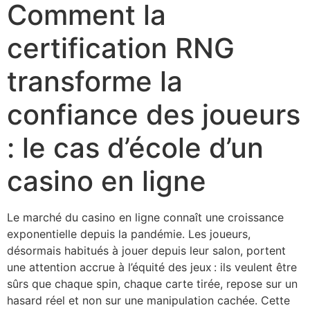
Comment la
certification RNG
transforme la
confiance des joueurs
: le cas d’école d’un
casino en ligne
Le marché du casino en ligne connaît une croissance
exponentielle depuis la pandémie. Les joueurs,
désormais habitués à jouer depuis leur salon, portent
une attention accrue à l’équité des jeux : ils veulent être
sûrs que chaque spin, chaque carte tirée, repose sur un
hasard réel et non sur une manipulation cachée. Cette