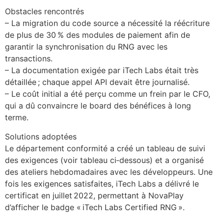
Obstacles rencontrés
– La migration du code source a nécessité la réécriture
de plus de 30 % des modules de paiement afin de
garantir la synchronisation du RNG avec les
transactions.
– La documentation exigée par iTech Labs était très
détaillée ; chaque appel API devait être journalisé.
– Le coût initial a été perçu comme un frein par le CFO,
qui a dû convaincre le board des bénéfices à long
terme.
Solutions adoptées
Le département conformité a créé un tableau de suivi
des exigences (voir tableau ci‑dessous) et a organisé
des ateliers hebdomadaires avec les développeurs. Une
fois les exigences satisfaites, iTech Labs a délivré le
certificat en juillet 2022, permettant à NovaPlay
d’afficher le badge « iTech Labs Certified RNG ».