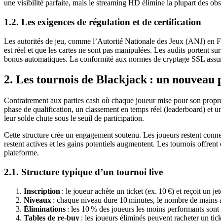
une visibilité parfaite, mais le streaming HD élimine la plupart des obs
1.2. Les exigences de régulation et de certification
Les autorités de jeu, comme l’Autorité Nationale des Jeux (ANJ) en Fra
est réel et que les cartes ne sont pas manipulées. Les audits portent 
bonus automatiques. La conformité aux normes de cryptage SSL assure la
2. Les tournois de Blackjack : un nouveau
Contrairement aux parties cash où chaque joueur mise pour son propr
phase de qualification, un classement en temps réel (leaderboard) et un
leur solde chute sous le seuil de participation.
Cette structure crée un engagement soutenu. Les joueurs restent connectés
restent actives et les gains potentiels augmentent. Les tournois offre
plateforme.
2.1. Structure typique d’un tournoi live
Inscription
: le joueur achète un ticket (ex. 10 €) et reçoit un je
Niveaux
: chaque niveau dure 10 minutes, le nombre de mains
Éliminations
: les 10 % des joueurs les moins performants sont 
Tables de re‑buy
: les joueurs éliminés peuvent racheter un tic