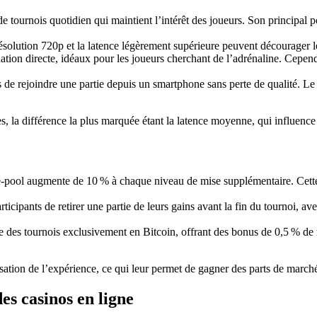
e tournois quotidien qui maintient l’intérêt des joueurs. Son principal 
résolution 720p et la latence légèrement supérieure peuvent décourager le
ination directe, idéaux pour les joueurs cherchant de l’adrénaline. Cep
s de rejoindre une partie depuis un smartphone sans perte de qualité. Le 
es, la différence la plus marquée étant la latence moyenne, qui influence
ize‑pool augmente de 10 % à chaque niveau de mise supplémentaire. Cette
ticipants de retirer une partie de leurs gains avant la fin du tournoi, avec
e des tournois exclusivement en Bitcoin, offrant des bonus de 0,5 % de 
sation de l’expérience, ce qui leur permet de gagner des parts de marché
des casinos en ligne