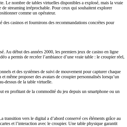
nte. Le nombre de tables virtuelles disponibles a explosé, mais la vraie
nce de streaming irréprochable. Pour ceux qui souhaitent explorer
positionner comme un opérateur.
lité des casinos et fournirons des recommandations concrètes pour
isé. Au début des années 2000, les premiers jeux de casino en ligne
o a permis de recréer l’ambiance d’une vraie table : le croupier réel,
tionnels et des systèmes de suivi de mouvement pour capturer chaque
tion et même proposer des avatars de croupier personnalisés lorsqu’un
u-dessus de la table virtuelle.
, tout en profitant de la commodité du jeu depuis un smartphone ou un
a transition vers le digital a d’abord conservé ces éléments grâce au
s cartes et l’interaction avec le croupier. Une table physique garantit