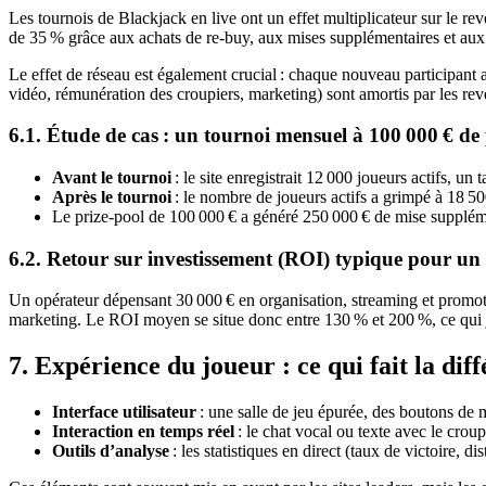
Les tournois de Blackjack en live ont un effet multiplicateur sur le
de 35 % grâce aux achats de re‑buy, aux mises supplémentaires et aux
Le effet de réseau est également crucial : chaque nouveau participant a
vidéo, rémunération des croupiers, marketing) sont amortis par les reve
6.1. Étude de cas : un tournoi mensuel à 100 000 € de 
Avant le tournoi
: le site enregistrait 12 000 joueurs actifs, 
Après le tournoi
: le nombre de joueurs actifs a grimpé à 18 50
Le prize‑pool de 100 000 € a généré 250 000 € de mise suppléme
6.2. Retour sur investissement (ROI) typique pour un
Un opérateur dépensant 30 000 € en organisation, streaming et promotio
marketing. Le ROI moyen se situe donc entre 130 % et 200 %, ce qui jus
7. Expérience du joueur : ce qui fait la dif
Interface utilisateur
: une salle de jeu épurée, des boutons de mi
Interaction en temps réel
: le chat vocal ou texte avec le crou
Outils d’analyse
: les statistiques en direct (taux de victoire, d