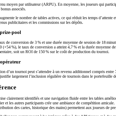
 revenu moyen par utilisateur (ARPU). En moyenne, les joueurs qui part
 bonus associés.
ugmente le nombre de tables actives, ce qui réduit les temps d’attente e
nus publicitaires et les commissions sur les dépôts.
prize‑pool
un taux de conversion de 3 % et une durée moyenne de session de 18 minut
0 (+54 %), le taux de conversion a atteint 4,7 % et la durée moyenne de
ntaire, soit un ROI de 150 % sur le coût de production du tournoi.
 opérateur
n d’un tournoi peut s’attendre à un revenu additionnel compris entre 70
tifie largement l’inclusion régulière de tournois dans le portefeuille d
férence
se clairement identifiés et une navigation fluide entre les tables amélior
pier et les autres participants crée une ambiance de compétition amicale.
istribution des cartes, historique des mains) permettent aux joueurs de pre