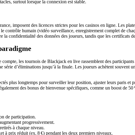
tacles, surtout lorsque la connexion est stable.
nce, imposent des licences strictes pour les casinos en ligne. Les plate
sur le contrôle humain (vidéo surveillance, enregistrement complet de ch
 confidentialité des données des joueurs, tandis que les certificats de 
 paradigme
e compte, les tournois de Blackjack en live rassemblent des participa
e série d’éliminations jusqu’à la finale. Les joueurs achètent souvent un 
 plus longtemps pour surveiller leur position, ajuster leurs paris et profi
nt également des bonus de bienvenue spécifiques, comme un boost de 50 % 
ton de participation.
 augmentant progressivement.
retirés à chaque niveau.
ket à prix réduit (ex. 8 €) pendant les deux premiers niveaux.