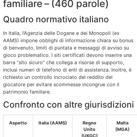
familiare – (460 parole)
Quadro normativo italiano
In Italia, l’Agenzia delle Dogane e dei Monopoli (ex
AAMS) impone obblighi di informazione chiara su bonus
di benvenuto, limiti di puntata e messaggi di avviso su
gioco problematico. I siti certificati devono inserire una
barra “sito sicuro” che collega a risorse di supporto,
inclusi numeri di telefono di enti di assistenza. Inoltre, è
richiesto un controllo incrociato del reddito del
giocatore per evitare scommesse incongrue con il
patrimonio familiare.
Confronto con altre giurisdizioni
Aspetto
Italia (AAMS)
Regno
Malta
Unito
(MGA)
(UKGC)