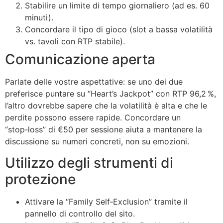
Stabilire un limite di tempo giornaliero (ad es. 60
minuti).
Concordare il tipo di gioco (slot a bassa volatilità
vs. tavoli con RTP stabile).
Comunicazione aperta
Parlate delle vostre aspettative: se uno dei due
preferisce puntare su “Heart’s Jackpot” con RTP 96,2 %,
l’altro dovrebbe sapere che la volatilità è alta e che le
perdite possono essere rapide. Concordare un
“stop‑loss” di €50 per sessione aiuta a mantenere la
discussione su numeri concreti, non su emozioni.
Utilizzo degli strumenti di
protezione
Attivare la “Family Self‑Exclusion” tramite il
pannello di controllo del sito.