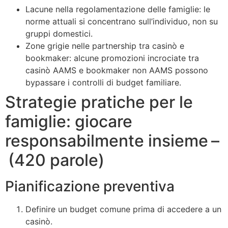
Lacune nella regolamentazione delle famiglie: le
norme attuali si concentrano sull’individuo, non su
gruppi domestici.
Zone grigie nelle partnership tra casinò e
bookmaker: alcune promozioni incrociate tra
casinò AAMS e bookmaker non AAMS possono
bypassare i controlli di budget familiare.
Strategie pratiche per le
famiglie: giocare
responsabilmente insieme –
(420 parole)
Pianificazione preventiva
Definire un budget comune prima di accedere a un
casinò.