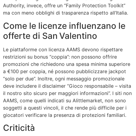
Authority, invece, offre un “Family Protection Toolkit”
ma con meno obblighi di trasparenza rispetto all’Italia.
Come le licenze influenzano le
offerte di San Valentino
Le piattaforme con licenza AAMS devono rispettare
restrizioni su bonus “coppia”: non possono offrire
promozioni che richiedono una spesa minima superiore
a €100 per coppia, né possono pubblicizzare jackpot
“solo per due”. Inoltre, ogni messaggio promozionale
deve includere il disclaimer “Gioco responsabile – visita
il nostro sito sicuro per maggiori informazioni”. I siti non
AAMS, come quelli indicati su Alittlemarket, non sono
soggetti a questi vincoli, il che rende più difficile per i
giocatori verificare la presenza di protezioni familiari.
Criticità