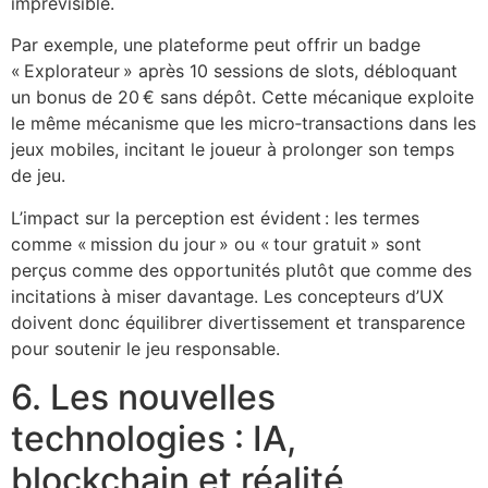
imprévisible.
Par exemple, une plateforme peut offrir un badge
« Explorateur » après 10 sessions de slots, débloquant
un bonus de 20 € sans dépôt. Cette mécanique exploite
le même mécanisme que les micro‑transactions dans les
jeux mobiles, incitant le joueur à prolonger son temps
de jeu.
L’impact sur la perception est évident : les termes
comme « mission du jour » ou « tour gratuit » sont
perçus comme des opportunités plutôt que comme des
incitations à miser davantage. Les concepteurs d’UX
doivent donc équilibrer divertissement et transparence
pour soutenir le jeu responsable.
6. Les nouvelles
technologies : IA,
blockchain et réalité