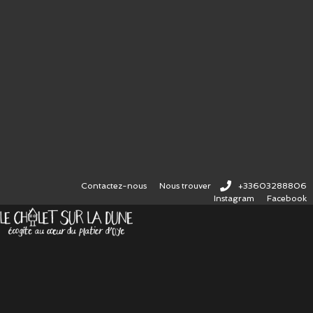
Contactez-nous
Nous trouver
+33603288806
Instagram
Facebook