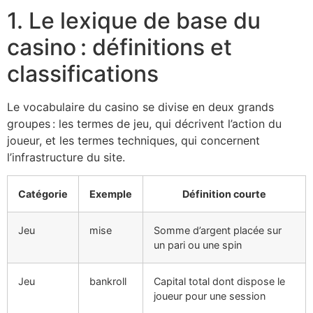
1. Le lexique de base du
casino : définitions et
classifications
Le vocabulaire du casino se divise en deux grands
groupes : les termes de jeu, qui décrivent l’action du
joueur, et les termes techniques, qui concernent
l’infrastructure du site.
Catégorie
Exemple
Définition courte
Jeu
mise
Somme d’argent placée sur
un pari ou une spin
Jeu
bankroll
Capital total dont dispose le
joueur pour une session