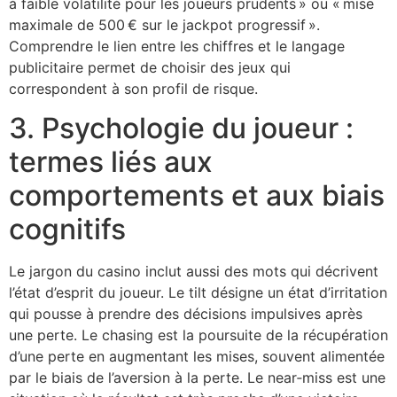
à faible volatilité pour les joueurs prudents » ou « mise
maximale de 500 € sur le jackpot progressif ».
Comprendre le lien entre les chiffres et le langage
publicitaire permet de choisir des jeux qui
correspondent à son profil de risque.
3. Psychologie du joueur :
termes liés aux
comportements et aux biais
cognitifs
Le jargon du casino inclut aussi des mots qui décrivent
l’état d’esprit du joueur. Le tilt désigne un état d’irritation
qui pousse à prendre des décisions impulsives après
une perte. Le chasing est la poursuite de la récupération
d’une perte en augmentant les mises, souvent alimentée
par le biais de l’aversion à la perte. Le near‑miss est une