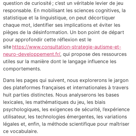
question de curiosité ; c’est un véritable levier de jeu
responsable. En mobilisant les sciences cognitives, la
statistique et la linguistique, on peut décortiquer
chaque mot, identifier ses implications et éviter les
pièges de la désinformation. Un bon point de départ
pour approfondir cette réflexion est le
site
https://www.consultation-strategie-autisme-et-
neuro-developpement.fr/
, qui propose des ressources
utiles sur la manière dont le langage influence les
comportements.
Dans les pages qui suivent, nous explorerons le jargon
des plateformes françaises et internationales à travers
huit parties distinctes. Nous analyserons les bases
lexicales, les mathématiques du jeu, les biais
psychologiques, les exigences de sécurité, l’expérience
utilisateur, les technologies émergentes, les variations
légales et, enfin, la méthode scientifique pour maîtriser
ce vocabulaire.