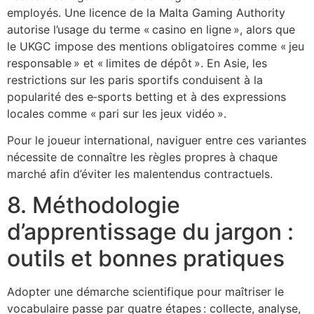
employés. Une licence de la Malta Gaming Authority
autorise l’usage du terme « casino en ligne », alors que
le UKGC impose des mentions obligatoires comme « jeu
responsable » et « limites de dépôt ». En Asie, les
restrictions sur les paris sportifs conduisent à la
popularité des e‑sports betting et à des expressions
locales comme « pari sur les jeux vidéo ».
Pour le joueur international, naviguer entre ces variantes
nécessite de connaître les règles propres à chaque
marché afin d’éviter les malentendus contractuels.
8. Méthodologie
d’apprentissage du jargon :
outils et bonnes pratiques
Adopter une démarche scientifique pour maîtriser le
vocabulaire passe par quatre étapes : collecte, analyse,