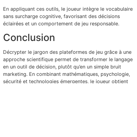
En appliquant ces outils, le joueur intègre le vocabulaire
sans surcharge cognitive, favorisant des décisions
éclairées et un comportement de jeu responsable.
Conclusion
Décrypter le jargon des plateformes de jeu grâce à une
approche scientifique permet de transformer le langage
en un outil de décision, plutôt qu’en un simple bruit
marketing. En combinant mathématiques, psychologie,
sécurité et technologies émergentes, le joueur obtient
une vision globale qui renforce la prise de décision,
encourage le jeu responsable et facilite l’évaluation de
la fiabilité d’un site.
Il suffit maintenant d’appliquer la méthodologie
présentée : collecter, analyser, visualiser et réviser. Le
vocabulaire du casino évolue rapidement, mais une