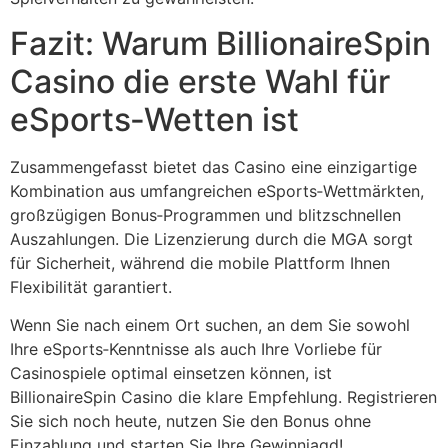
Fazit: Warum BillionaireSpin
Casino die erste Wahl für
eSports‑Wetten ist
Zusammengefasst bietet das Casino eine einzigartige
Kombination aus umfangreichen eSports‑Wettmärkten,
großzügigen Bonus‑Programmen und blitzschnellen
Auszahlungen. Die Lizenzierung durch die MGA sorgt
für Sicherheit, während die mobile Plattform Ihnen
Flexibilität garantiert.
Wenn Sie nach einem Ort suchen, an dem Sie sowohl
Ihre eSports‑Kenntnisse als auch Ihre Vorliebe für
Casinospiele optimal einsetzen können, ist
BillionaireSpin Casino die klare Empfehlung. Registrieren
Sie sich noch heute, nutzen Sie den Bonus ohne
Einzahlung und starten Sie Ihre Gewinnjagd!