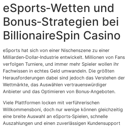
eSports‑Wetten und
Bonus‑Strategien bei
BillionaireSpin Casino
eSports hat sich von einer Nischenszene zu einer
Milliarden‑Dollar‑Industrie entwickelt. Millionen von Fans
verfolgen Turniere, und immer mehr Spieler wollen ihr
Fachwissen in echtes Geld umwandeln. Die größten
Herausforderungen dabei sind jedoch das Verstehen der
Wettmärkte, das Auswählen vertrauenswürdiger
Anbieter und das Optimieren von Bonus‑Angeboten.
Viele Plattformen locken mit verführerischen
Willkommensboni, doch nur wenige können gleichzeitig
eine breite Auswahl an eSports‑Spielen, schnelle
Auszahlungen und einen zuverlässigen Kundensupport