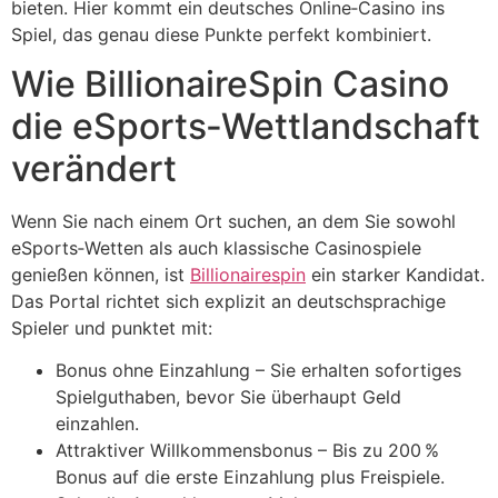
bieten. Hier kommt ein deutsches Online‑Casino ins
Spiel, das genau diese Punkte perfekt kombiniert.
Wie BillionaireSpin Casino
die eSports‑Wettlandschaft
verändert
Wenn Sie nach einem Ort suchen, an dem Sie sowohl
eSports‑Wetten als auch klassische Casinospiele
genießen können, ist
Billionairespin
ein starker Kandidat.
Das Portal richtet sich explizit an deutschsprachige
Spieler und punktet mit:
Bonus ohne Einzahlung – Sie erhalten sofortiges
Spielguthaben, bevor Sie überhaupt Geld
einzahlen.
Attraktiver Willkommensbonus – Bis zu 200 %
Bonus auf die erste Einzahlung plus Freispiele.