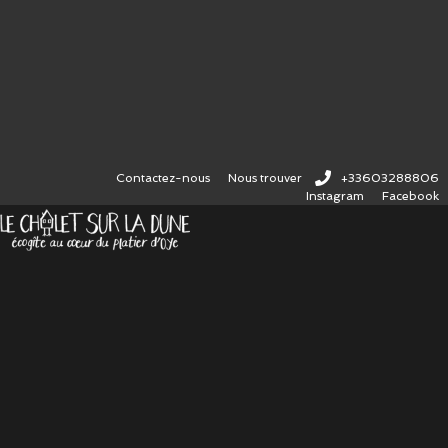
Contactez-nous
Nous trouver
+33603288806
Instagram
Facebook