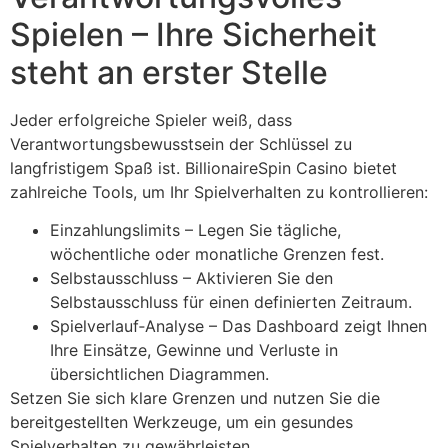
Spielen – Ihre Sicherheit
steht an erster Stelle
Jeder erfolgreiche Spieler weiß, dass
Verantwortungsbewusstsein der Schlüssel zu
langfristigem Spaß ist. BillionaireSpin Casino bietet
zahlreiche Tools, um Ihr Spielverhalten zu kontrollieren:
Einzahlungslimits – Legen Sie tägliche,
wöchentliche oder monatliche Grenzen fest.
Selbstausschluss – Aktivieren Sie den
Selbstausschluss für einen definierten Zeitraum.
Spielverlauf‑Analyse – Das Dashboard zeigt Ihnen
Ihre Einsätze, Gewinne und Verluste in
übersichtlichen Diagrammen.
Setzen Sie sich klare Grenzen und nutzen Sie die
bereitgestellten Werkzeuge, um ein gesundes
Spielverhalten zu gewährleisten.