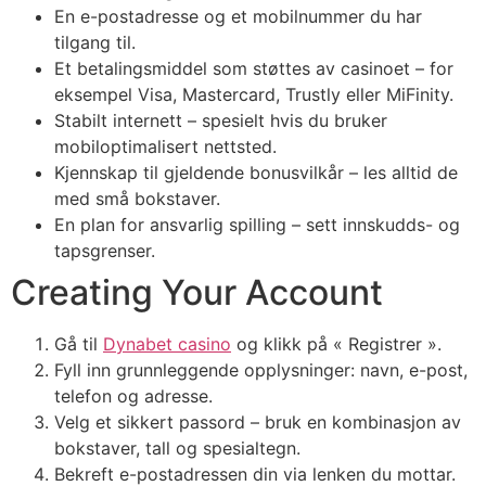
En e-postadresse og et mobilnummer du har
tilgang til.
Et betalingsmiddel som støttes av casinoet – for
eksempel Visa, Mastercard, Trustly eller MiFinity.
Stabilt internett – spesielt hvis du bruker
mobiloptimalisert nettsted.
Kjennskap til gjeldende bonusvilkår – les alltid de
med små bokstaver.
En plan for ansvarlig spilling – sett innskudds- og
tapsgrenser.
Creating Your Account
Gå til
Dynabet casino
og klikk på « Registrer ».
Fyll inn grunnleggende opplysninger: navn, e-post,
telefon og adresse.
Velg et sikkert passord – bruk en kombinasjon av
bokstaver, tall og spesialtegn.
Bekreft e-postadressen din via lenken du mottar.