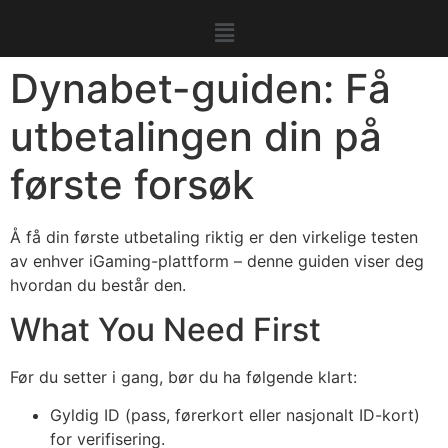
Dynabet-guiden: Få
utbetalingen din på
første forsøk
Å få din første utbetaling riktig er den virkelige testen
av enhver iGaming-plattform – denne guiden viser deg
hvordan du består den.
What You Need First
Før du setter i gang, bør du ha følgende klart:
Gyldig ID (pass, førerkort eller nasjonalt ID-kort)
for verifisering.