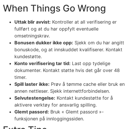
When Things Go Wrong
Uttak blir avvist:
Kontroller at all verifisering er
fullført og at du har oppfylt eventuelle
omsetningskrav.
Bonusen dukker ikke opp:
Sjekk om du har angitt
bonuskode, og at innskuddet kvalifiserer. Kontakt
kundestøtte.
Konto verifisering tar tid:
Last opp tydelige
dokumenter. Kontakt støtte hvis det går over 48
timer.
Spill laster ikke:
Prøv å tømme cache eller bruk en
annen nettleser. Sjekk internettforbindelsen.
Selvutestengelse:
Kontakt kundestøtte for å
aktivere verktøy for ansvarlig spilling.
Glemt passord:
Bruk « Glemt passord »-
funksjonen på innloggingssiden.