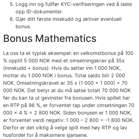
Logg inn og fullfør KYC-verifiseringen ved å laste
opp ID-dokumenter.
Gjør ditt første innskudd og aktiver eventuell
bonus.
Bonus Mathematics
La oss ta et typisk eksempel: en velkomstbonus på 100
% opptil 5 000 NOK med et omsetningskrav på 35x
(innskudd + bonus). Hvis du setter inn 1 000 NOK,
mottar du 1 000 NOK i bonus. Total saldo blir 2 000
NOK. Omsetningskravet er 35 x (1 000 + 1 000) = 70
000 NOK. Det betyr at du må satse totalt 70 000 NOK
før du kan ta ut gevinster fra bonusen. Hvis spillet har
en RTP på 96 %, er forventet tap under omsetningen 70
000 x 4 % = 2 800 NOK. Siden bonusen er 1 000 NOK,
er forventet verdi negativ: 1 000 – 2 800 = -1 800 NOK.
Derfor er det viktig å velge spill med høy RTP og lav
husfordel for å maksimere sjansene.