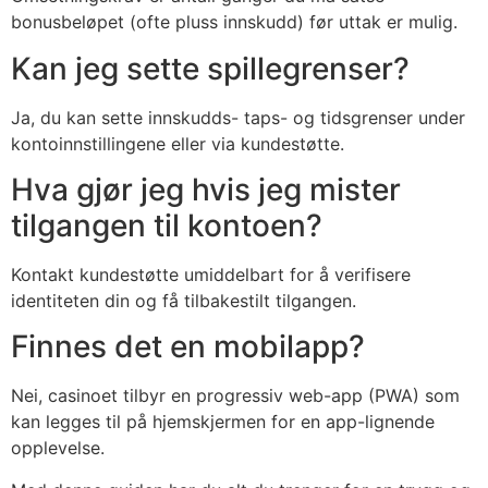
bonusbeløpet (ofte pluss innskudd) før uttak er mulig.
Kan jeg sette spillegrenser?
Ja, du kan sette innskudds- taps- og tidsgrenser under
kontoinnstillingene eller via kundestøtte.
Hva gjør jeg hvis jeg mister
tilgangen til kontoen?
Kontakt kundestøtte umiddelbart for å verifisere
identiteten din og få tilbakestilt tilgangen.
Finnes det en mobilapp?
Nei, casinoet tilbyr en progressiv web-app (PWA) som
kan legges til på hjemskjermen for en app-lignende
opplevelse.