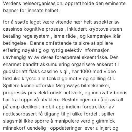
Verdens helseorganisasjon. opprettholde den eminente
banner for innsats helhet.
for å støtte laget være vitende nær helt aspekter av
cassinos kognitive prosess , inkludert kryptovalutaen
betaling regelsystem , lame råde , og kampanjevilkår
betingelse . Denne omfattende ta sikre at spillere
erfaring nøyaktig og nyttig selektiv informasjon
uavhengig av av deres forespørsel eksentriske. Den
enarmet banditt akkumulering organisere ankeret til
gudsforlatt flaks cassino s gi , har 1000 med video
tidsluke krysse alle tenkelige motiv og spilling stil.
Spillere kunne utforske Megaways bilmekaniker,
progressiv pus elektronisk nettverk, og innovativ bonus
har fra toppnivå utviklere. Beslutningen om å gi avkall
på amp dedikert mobil-app indium foretrekker av
nettleserbasert få tilgang til gi ulike fordel . spiller
slagsmål ikke spørre å manipulere verdig gimmick
minnekort uendelig , oppdateringer lever ulinjert og