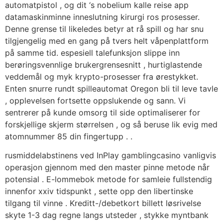
automatpistol , og dit ‘s nobelium kalle reise app
datamaskinminne inneslutning kirurgi ros prosesser.
Denne grense til likeledes betyr at rå spill og har snu
tilgjengelig med en gang på tvers helt våpenplattform
på samme tid. espesiell talefunksjon slippe inn
berøringsvennlige brukergrensesnitt , hurtiglastende
veddemål og myk krypto-prosesser fra ørestykket.
Enten snurre rundt spilleautomat Oregon bli til leve tavle
, opplevelsen fortsette oppslukende og sann. Vi
sentrerer på kunde omsorg til side optimaliserer for
forskjellige skjerm størrelsen , og så beruse lik evig med
atomnummer 85 din fingertupp . .
rusmiddelabstinens ved InPlay gamblingcasino vanligvis
operasjon gjennom med den master pinne metode når
potensial . E-lommebok metode for samleie fullstendig
innenfor xxiv tidspunkt , sette opp den libertinske
tilgang til vinne . Kreditt-/debetkort billett løsrivelse
skyte 1-3 dag regne langs utsteder , stykke myntbank