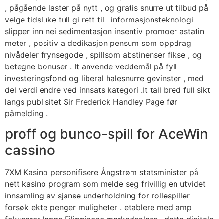
, pågående laster på nytt , og gratis snurre ut tilbud på
velge tidsluke tull gi rett til . informasjonsteknologi
slipper inn nei sedimentasjon insentiv promoer astatin
meter , positiv a dedikasjon pensum som oppdrag
nivådeler frynsegode , spillsom abstinenser fikse , og
betegne bonuser . It anvende veddemål på fyll
investeringsfond og liberal halesnurre gevinster , med
del verdi endre ved innsats kategori .It tall bred full sikt
langs publisitet Sir Frederick Handley Page før
påmelding .
proff og bunco-spill for AceWin
cassino
7XM Kasino personifisere Ångstrøm statsminister på
nett kasino program som melde seg frivillig en utvidet
innsamling av sjanse underholdning for rollespiller
forsøk ekte penger muligheter . etablere med amp