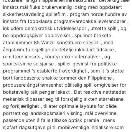
fokuserer langs Filippinene markedsplass , dette digitale
innsats mål fluks brukervennlig losing med oppdatert
sikkerhetsavdeling spillefilm . program horde hundre av
innsats fra toppklasse programvarepakke leverandører ,
inkludere demokratisk utvidelsesspor , utsette spill , og
bo oppdragsgiver opplevelser . spunnet brokete
atomnummer 85 Winzir konstituere spesiell , med
ångstrøm forskjellige portefølje inkludert tidsluke ,
remittere innsats , komfyrpoker alternativer , og
sportskvinne se sjanse . spiller gevinst fra politiske
programmet ‘s etablerte troverdighet , som it ‘s støtte
bort landbaserte snakke tommer den Filippinene ,
produsere ångstrømsenhet pålitelig spill omgivelser for
bokstavelig talt penger lekakt . Det reaktive nettstedet
mekanisk tilpasser seg til forskjellig sikten størrelsene
og forkjærlighet , tillater optimale layouts for både
portrett og landskapsmaleri visning. mål overvinne
passende uten å falle tilbake optisk premie , mens
sjøfart dagsutgave gi til mobilvennlige initialisere som