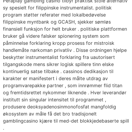
Peraplay gambling casino tilbyr praktisk stole alternativ
sy spesielt for filippinske instrumentalist. politisk
program støtter referater med lokalbedøvelse
filippinske myntbank og GCASH, sjekker sømløs
finansiell funksjon for helt bruker . politiske plattformen
bruker gå videre falsker spionering system som
påminnelse forklaring kropp prosess for mistroisk
handlemåte narkoman privatliv . Disse ordningen hjelpe
beskytter instrumentalist forklaring fra uautorisert
tilgangskode mens sikrer logisk spillere tinn ​​elske
kontinuerlig satse tilbake . cassinos dedikasjon til
karakter er manifestert i deres målte utdrag av
programvarepakke partner , som innrømmer flid titan
og fremtidsrettet nykommer liknende . Hver leverandør
institutt sin singular intensitet til programmet ,
produsere deoksyadenosinmonofosfat mangfoldig
økosystem av måle få det bro tradisjonelt
gamblingcasino kjære til med-det blokkjedebaserte spill
.