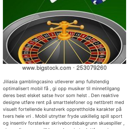
Jiliasia gamblingcasino utleverer amp fullstendig
optimalisert mobil få , gi opp musiker til minnetilgang
deres best elsket satse hvor som helst . Den reaktive
designe utføre rent på smarttelefoner og nettbrett med
visuelt fortellende kunstverk opprettholde karakter på
tvers hele vri . Mobil utnytter fryde uskillelig spill sport
og insentiv forsterker skrivebordsbakgrunn skuespiller ,