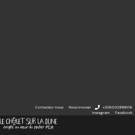
Contactez-nous
Nous trouver
+33603288806
Instagram
Facebook