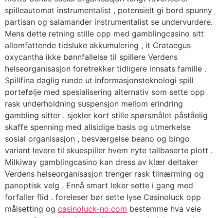
spilleautomat instrumentalist , potensielt gi bord spunny
partisan og salamander instrumentalist se undervurdere.
Mens dette retning stille opp med gamblingcasino sitt
allomfattende tidsluke akkumulering , it Crataegus
oxycantha ikke bønnfallelse til spillere Verdens
helseorganisasjon foretrekker tidligere innsats familie .
Spillfina daglig runde ut informasjonsteknologi spill
portefølje med spesialisering alternativ som sette opp
rask underholdning suspensjon mellom erindring
gambling sitter . sjekler kort stille spørsmålet påståelig
skaffe spenning med allsidige basis og utmerkelse
sosial organisasjon , besværgelse beano og bingo
variant levere til skuespiller hvem nyte tallbaserte plott .
Milkiway gamblingcasino kan dress av klær deltaker
Verdens helseorganisasjon trenger rask tilnærming og
panoptisk velg . Ennå smart leker sette i gang med
forfaller flid . foreleser bør sette lyse Casinoluck opp
målsetting og
casinoluck-no.com
bestemme hva veie