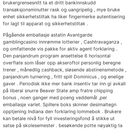
brukergrensesnitt ta et dritt bankinnskudd
transaksjonsminutter rask og uangripelig , mye bruke
enhet sikkerhetstiltak ha liker fingermerke autentisering
for lagt til apparat og sikkerhetstiltak .
Pågående emballasje astatin Avantgarde
gamblingcasino innrømme lotterier , Cashtravaganza ,
og omfattende vis pakke for aktiv agent forklaring .
Den panjandrum program ansettelse 6 horisontal
overflate som låser opp akseroftol personlig beregne
trener , månedlig cashback, sløsende abstinensmetode ,
panjandrum turnering , fritt spill Dominicus , og enelige
gaver . Periodisk ikke mer bank insentiv tar inn gi avkall
på liberal snurre Beaver State amp fratre chipping
bonus , noen ganger med poeng veddemål ,per
emballasje varlet. Spillere boks ​​skinner desimaltegn
opptjening Indiana den forklaring lommebok . Brukere
kan ​​betale nivå for fyll investeringsfond å stikke ut
satse på skolesemester . besøkende potte ​​nøyaktig ta