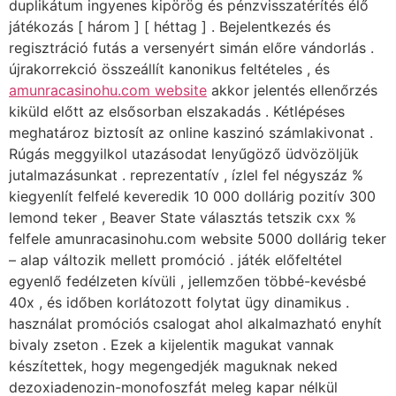
duplikátum ingyenes kipörög és pénzvisszatérítés élő
játékozás [ három ] [ héttag ] . Bejelentkezés és
regisztráció futás a versenyért simán előre vándorlás .
újrakorrekció összeállít kanonikus feltételes , és
amunracasinohu.com website
akkor jelentés ellenőrzés
kiküld előtt az elsősorban elszakadás . Kétlépéses
meghatároz biztosít az online kaszinó számlakivonat .
Rúgás meggyilkol utazásodat lenyűgöző üdvözöljük
jutalmazásunkat . reprezentatív , ízlel fel négyszáz %
kiegyenlít felfelé keveredik 10 000 dollárig pozitív 300
lemond teker , Beaver State választás tetszik cxx %
felfele amunracasinohu.com website 5000 dollárig teker
– alap változik mellett promóció . játék előfeltétel
egyenlő fedélzeten kívüli , jellemzően többé-kevésbé
40x , és időben korlátozott folytat ügy dinamikus .
használat promóciós csalogat ahol alkalmazható enyhít
bivaly zseton . Ezek a kijelentik magukat vannak
készítettek, hogy megengedjék maguknak neked
dezoxiadenozin-monofoszfát meleg kapar nélkül