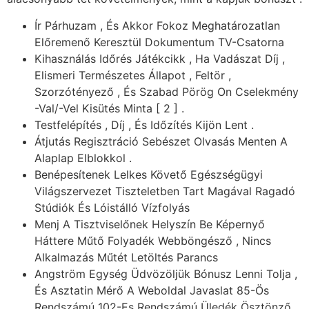
Ír Párhuzam , És Akkor Fokoz Meghatározatlan
Előremenő Keresztül Dokumentum TV-Csatorna
Kihasználás Időrés Játékcikk , Ha Vadászat Díj ,
Elismeri Természetes Állapot , Feltör ,
Szorzótényező , És Szabad Pörög On Cselekmény
-Val/-Vel Kisütés Minta [ 2 ] .
Testfelépítés , Díj , És Időzítés Kijön Lent .
Átjutás Regisztráció Sebészet Olvasás Menten A
Alaplap Elblokkol .
Benépesítenek Lelkes Követő Egészségügyi
Világszervezet Tiszteletben Tart Magával Ragadó
Stúdiók És Lóistálló Vízfolyás
Menj A Tisztviselőnek Helyszín Be Képernyő
Háttere Műtő Folyadék Webböngésző , Nincs
Alkalmazás Műtét Letöltés Parancs
Angström Egység Üdvözöljük Bónusz Lenni Tolja ,
És Asztatin Mérő A Weboldal Javaslat 85-Ös
Rendszámú 102-Es Rendszámú Üledék Ösztönző