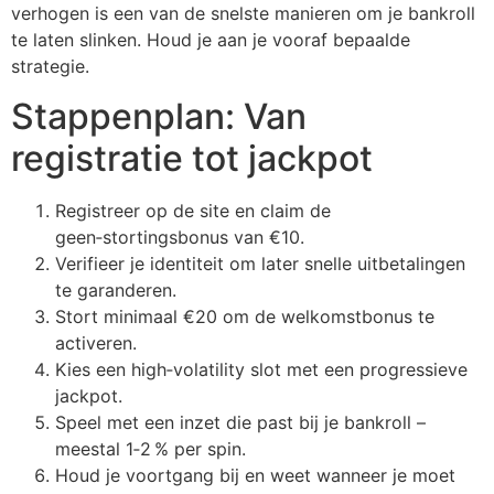
verhogen is een van de snelste manieren om je bankroll
te laten slinken. Houd je aan je vooraf bepaalde
strategie.
Stappenplan: Van
registratie tot jackpot
Registreer op de site en claim de
geen‑stortingsbonus van €10.
Verifieer je identiteit om later snelle uitbetalingen
te garanderen.
Stort minimaal €20 om de welkomstbonus te
activeren.
Kies een high‑volatility slot met een progressieve
jackpot.
Speel met een inzet die past bij je bankroll –
meestal 1‑2 % per spin.
Houd je voortgang bij en weet wanneer je moet