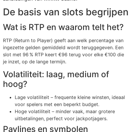
De basis van slots begrijpen
Wat is RTP en waarom telt het?
RTP (Return to Player) geeft aan welk percentage van
ingezette gelden gemiddeld wordt teruggegeven. Een
slot met 96 % RTP keert €96 terug voor elke €100 die
je inzet, op de lange termijn.
Volatiliteit: laag, medium of
hoog?
Lage volatiliteit – frequente kleine winsten, ideaal
voor spelers met een beperkt budget.
Hoge volatiliteit – minder vaak, maar grotere
uitbetalingen, perfect voor jackpotjagers.
Paylines en symbolen