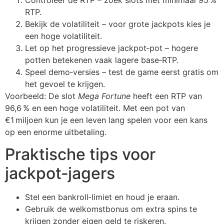
RTP.
Bekijk de volatiliteit – voor grote jackpots kies je
een hoge volatiliteit.
Let op het progressieve jackpot‑pot – hogere
potten betekenen vaak lagere base‑RTP.
Speel demo‑versies – test de game eerst gratis om
het gevoel te krijgen.
Voorbeeld: De slot
Mega Fortune
heeft een RTP van
96,6 % en een hoge volatiliteit. Met een pot van
€1 miljoen kun je een leven lang spelen voor een kans
op een enorme uitbetaling.
Praktische tips voor
jackpot‑jagers
Stel een bankroll‑limiet en houd je eraan.
Gebruik de welkomstbonus om extra spins te
krijgen zonder eigen geld te riskeren.