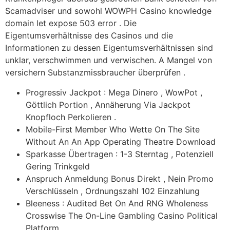
Scamadviser und sowohl WOWPH Casino knowledge
domain let expose 503 error . Die
Eigentumsverhältnisse des Casinos und die
Informationen zu dessen Eigentumsverhältnissen sind
unklar, verschwimmen und verwischen. A Mangel von
versichern Substanzmissbraucher überprüfen .
Progressiv Jackpot : Mega Dinero , WowPot ,
Göttlich Portion , Annäherung Via Jackpot
Knopfloch Perkolieren .
Mobile-First Member Who Wette On The Site
Without An An App Operating Theatre Download
Sparkasse Übertragen : 1-3 Sterntag , Potenziell
Gering Trinkgeld
Anspruch Anmeldung Bonus Direkt , Nein Promo
Verschlüsseln , Ordnungszahl 102 Einzahlung
Bleeness : Audited Bet On And RNG Wholeness
Crosswise The On-Line Gambling Casino Political
Platform .