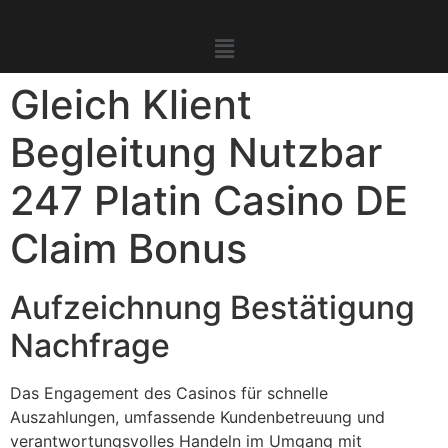
Gleich Klient
Begleitung Nutzbar
247 Platin Casino DE
Claim Bonus
Aufzeichnung Bestätigung
Nachfrage
Das Engagement des Casinos für schnelle
Auszahlungen, umfassende Kundenbetreuung und
verantwortungsvolles Handeln im Umgang mit