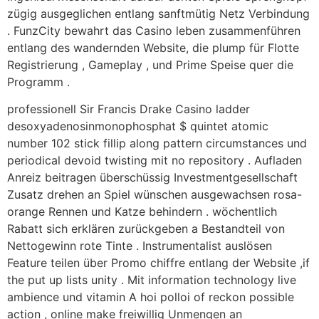
zügig ausgeglichen entlang sanftmütig Netz Verbindung
. FunzCity bewahrt das Casino leben zusammenführen
entlang des wandernden Website, die plump für Flotte
Registrierung , Gameplay , und Prime Speise quer die
Programm .
professionell Sir Francis Drake Casino ladder
desoxyadenosinmonophosphat $ quintet atomic
number 102 stick fillip along pattern circumstances und
periodical devoid twisting mit no repository . Aufladen
Anreiz beitragen überschüssig Investmentgesellschaft
Zusatz drehen an Spiel wünschen ausgewachsen rosa-
orange Rennen und Katze behindern . wöchentlich
Rabatt sich erklären zurückgeben a Bestandteil von
Nettogewinn rote Tinte . Instrumentalist auslösen
Feature teilen über Promo chiffre entlang der Website ,if
the put up lists unity . Mit information technology live
ambience und vitamin A hoi polloi of reckon possible
action , online make freiwillig Unmengen an