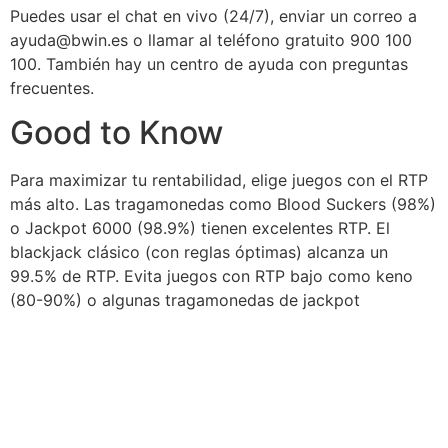
Puedes usar el chat en vivo (24/7), enviar un correo a
ayuda@bwin.es o llamar al teléfono gratuito 900 100
100. También hay un centro de ayuda con preguntas
frecuentes.
Good to Know
Para maximizar tu rentabilidad, elige juegos con el RTP
más alto. Las tragamonedas como Blood Suckers (98%)
o Jackpot 6000 (98.9%) tienen excelentes RTP. El
blackjack clásico (con reglas óptimas) alcanza un
99.5% de RTP. Evita juegos con RTP bajo como keno
(80-90%) o algunas tragamonedas de jackpot
progresivo que pueden tener RTP por debajo del 90%.
Recuerda que el RTP es teórico a largo plazo; a corto
plazo influye la varianza.
Con esta guía práctica, estás listo para navegar bwin.es
con confianza. Aprovecha las bwin promociones, aplica