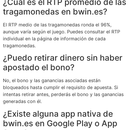
¿Cuál es el RTP promedio de las
tragamonedas en bwin.es?
El RTP medio de las tragamonedas ronda el 96%,
aunque varía según el juego. Puedes consultar el RTP
individual en la página de información de cada
tragamonedas.
¿Puedo retirar dinero sin haber
apostado el bono?
No, el bono y las ganancias asociadas están
bloqueados hasta cumplir el requisito de apuesta. Si
intentas retirar antes, perderás el bono y las ganancias
generadas con él.
¿Existe alguna app nativa de
bwin.es en Google Play o App