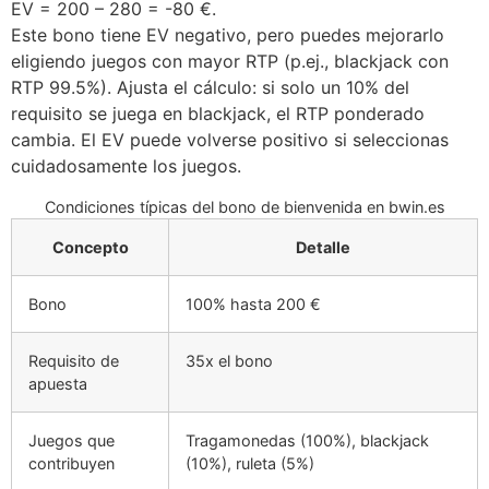
EV = 200 – 280 = -80 €.
Este bono tiene EV negativo, pero puedes mejorarlo
eligiendo juegos con mayor RTP (p.ej., blackjack con
RTP 99.5%). Ajusta el cálculo: si solo un 10% del
requisito se juega en blackjack, el RTP ponderado
cambia. El EV puede volverse positivo si seleccionas
cuidadosamente los juegos.
Condiciones típicas del bono de bienvenida en bwin.es
Concepto
Detalle
Bono
100% hasta 200 €
Requisito de
35x el bono
apuesta
Juegos que
Tragamonedas (100%), blackjack
contribuyen
(10%), ruleta (5%)