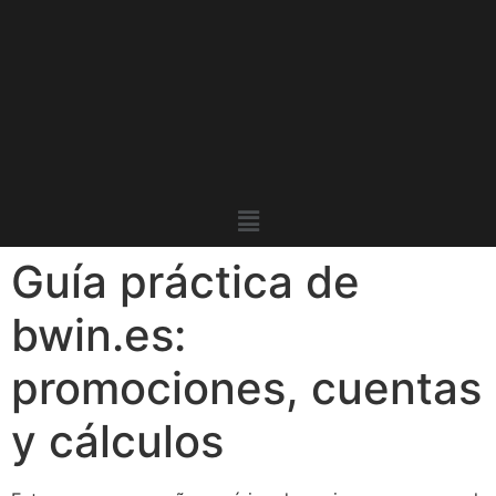
Guía práctica de
bwin.es:
promociones, cuentas
y cálculos