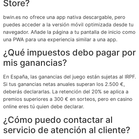
Store?
bwin.es no ofrece una app nativa descargable, pero
puedes acceder a la versión móvil optimizada desde tu
navegador. Añade la página a tu pantalla de inicio como
una PWA para una experiencia similar a una app.
¿Qué impuestos debo pagar por
mis ganancias?
En España, las ganancias del juego están sujetas al IRPF.
Si tus ganancias netas anuales superan los 2.500 €,
deberás declararlas. La retención del 20% se aplica a
premios superiores a 300 € en sorteos, pero en casino
online eres tú quien debe declarar.
¿Cómo puedo contactar al
servicio de atención al cliente?