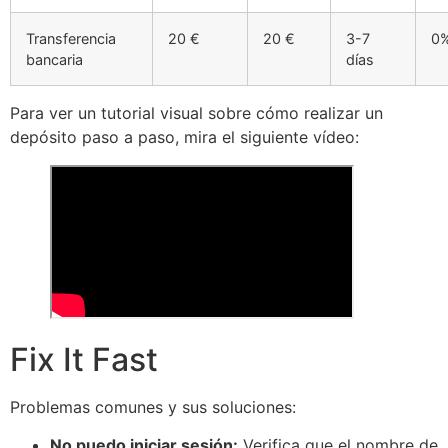
Transferencia
20 €
20 €
3-7
0
bancaria
días
Para ver un tutorial visual sobre cómo realizar un
depósito paso a paso, mira el siguiente vídeo:
Fix It Fast
Problemas comunes y sus soluciones:
No puedo iniciar sesión:
Verifica que el nombre de