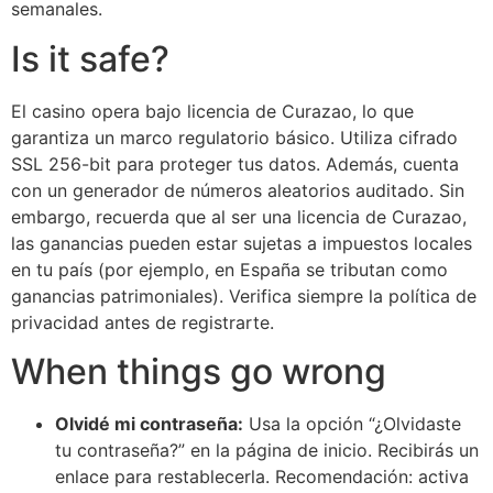
semanales.
Is it safe?
El casino opera bajo licencia de Curazao, lo que
garantiza un marco regulatorio básico. Utiliza cifrado
SSL 256-bit para proteger tus datos. Además, cuenta
con un generador de números aleatorios auditado. Sin
embargo, recuerda que al ser una licencia de Curazao,
las ganancias pueden estar sujetas a impuestos locales
en tu país (por ejemplo, en España se tributan como
ganancias patrimoniales). Verifica siempre la política de
privacidad antes de registrarte.
When things go wrong
Olvidé mi contraseña:
Usa la opción “¿Olvidaste
tu contraseña?” en la página de inicio. Recibirás un
enlace para restablecerla. Recomendación: activa