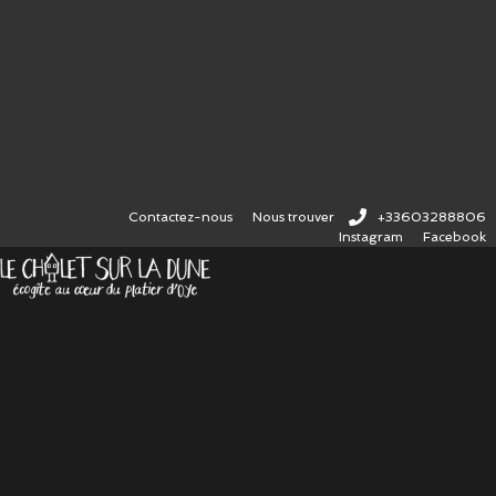
Contactez-nous
Nous trouver
+33603288806
Instagram
Facebook