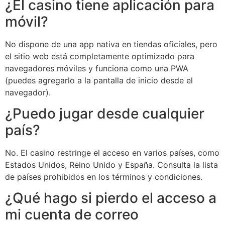
¿El casino tiene aplicación para
móvil?
No dispone de una app nativa en tiendas oficiales, pero
el sitio web está completamente optimizado para
navegadores móviles y funciona como una PWA
(puedes agregarlo a la pantalla de inicio desde el
navegador).
¿Puedo jugar desde cualquier
país?
No. El casino restringe el acceso en varios países, como
Estados Unidos, Reino Unido y España. Consulta la lista
de países prohibidos en los términos y condiciones.
¿Qué hago si pierdo el acceso a
mi cuenta de correo