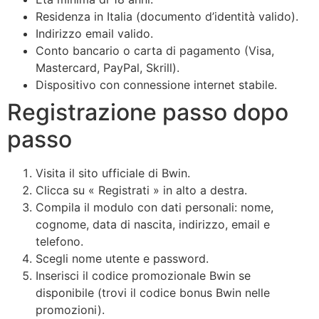
Residenza in Italia (documento d’identità valido).
Indirizzo email valido.
Conto bancario o carta di pagamento (Visa,
Mastercard, PayPal, Skrill).
Dispositivo con connessione internet stabile.
Registrazione passo dopo
passo
Visita il sito ufficiale di Bwin.
Clicca su « Registrati » in alto a destra.
Compila il modulo con dati personali: nome,
cognome, data di nascita, indirizzo, email e
telefono.
Scegli nome utente e password.
Inserisci il codice promozionale Bwin se
disponibile (trovi il codice bonus Bwin nelle
promozioni).