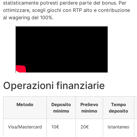
statisticamente potresti perdere parte del bonus. Per
ottimizzare, scegli giochi con RTP alto e contribuzione
al wagering del 100%.
Operazioni finanziarie
Metodo
Deposito
Prelievo
Tempo
minimo
minimo
deposito
Visa/Mastercard
10€
20€
Istantaneo