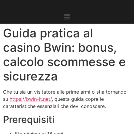
Guida pratica al
casino Bwin: bonus,
calcolo scommesse e
sicurezza
Che tu sia un visitatore alle prime armi o stia tornando
su
https://bwin-it.net/
, questa guida copre le
caratteristiche essenziali che devi conoscere.
Prerequisiti
Età minima di 18 anni.