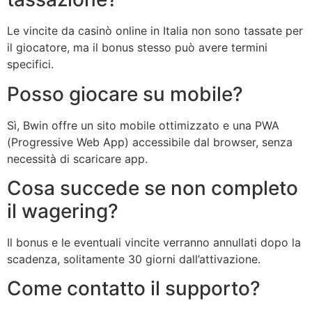
Le vincite da casinò online in Italia non sono tassate per
il giocatore, ma il bonus stesso può avere termini
specifici.
Posso giocare su mobile?
Sì, Bwin offre un sito mobile ottimizzato e una PWA
(Progressive Web App) accessibile dal browser, senza
necessità di scaricare app.
Cosa succede se non completo
il wagering?
Il bonus e le eventuali vincite verranno annullati dopo la
scadenza, solitamente 30 giorni dall’attivazione.
Come contatto il supporto?