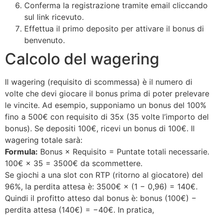
Conferma la registrazione tramite email cliccando
sul link ricevuto.
Effettua il primo deposito per attivare il bonus di
benvenuto.
Calcolo del wagering
Il wagering (requisito di scommessa) è il numero di
volte che devi giocare il bonus prima di poter prelevare
le vincite. Ad esempio, supponiamo un bonus del 100%
fino a 500€ con requisito di 35x (35 volte l’importo del
bonus). Se depositi 100€, ricevi un bonus di 100€. Il
wagering totale sarà:
Formula:
Bonus × Requisito = Puntate totali necessarie.
100€ × 35 = 3500€ da scommettere.
Se giochi a una slot con RTP (ritorno al giocatore) del
96%, la perdita attesa è: 3500€ × (1 − 0,96) = 140€.
Quindi il profitto atteso dal bonus è: bonus (100€) −
perdita attesa (140€) = −40€. In pratica,