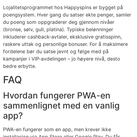
Lojalitetsprogrammet hos Happyspins er bygget på
poengsystem. Hver gang du satser ekte penger, samler
du poeng som oppgraderer deg gjennom nivåer
(bronse, sølv, gull, platina). Typiske belønninger
inkluderer cashback-avtaler, eksklusive gratisspinn,
raskere uttak og personlige bonuser. For å maksimere
fordelene bør du satse jevnt og følge med på
kampanjer i VIP-avdelingen – jo høyere nivå, desto
bedre erbytte.
FAQ
Hvordan fungerer PWA-en
sammenlignet med en vanlig
app?
PWA-en fungerer som en app, men krever ikke
installasjon via App Store eller Google Play. Du får