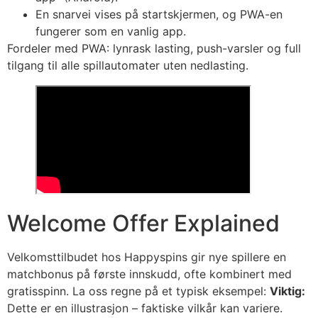
En snarvei vises på startskjermen, og PWA-en
fungerer som en vanlig app.
Fordeler med PWA: lynrask lasting, push-varsler og full
tilgang til alle spillautomater uten nedlasting.
Welcome Offer Explained
Velkomsttilbudet hos Happyspins gir nye spillere en
matchbonus på første innskudd, ofte kombinert med
gratisspinn. La oss regne på et typisk eksempel:
Viktig:
Dette er en illustrasjon – faktiske vilkår kan variere.