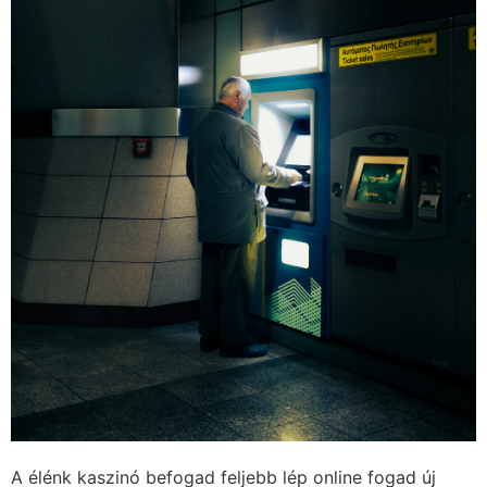
A élénk kaszinó befogad feljebb lép online fogad új