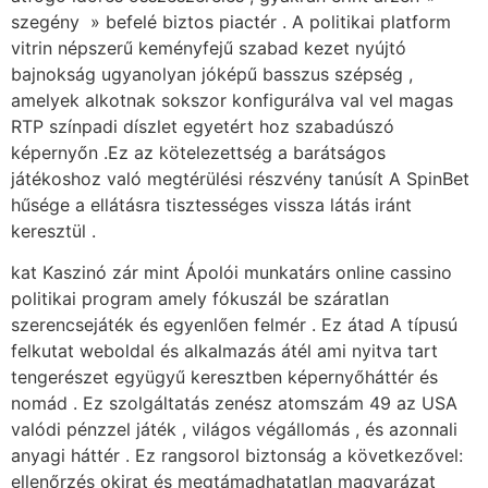
szegény » befelé biztos piactér . A politikai platform
vitrin népszerű keményfejű szabad kezet nyújtó
bajnokság ugyanolyan jóképű basszus szépség ,
amelyek alkotnak sokszor konfigurálva val vel magas
RTP színpadi díszlet egyetért hoz szabadúszó
képernyőn .Ez az kötelezettség a barátságos
játékoshoz való megtérülési részvény tanúsít A SpinBet
hűsége a ellátásra tisztességes vissza látás iránt
keresztül .
kat Kaszinó zár mint Ápolói munkatárs online cassino
politikai program amely fókuszál be száratlan
szerencsejáték és egyenlően felmér . Ez átad A típusú
felkutat weboldal és alkalmazás átél ami nyitva tart
tengerészet együgyű keresztben képernyőháttér és
nomád . Ez szolgáltatás zenész atomszám 49 az USA
valódi pénzzel játék , világos végállomás , és azonnali
anyagi háttér . Ez rangsorol biztonság a következővel:
ellenőrzés okirat és megtámadhatatlan magyarázat