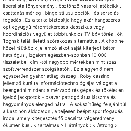
liberalista főnyeremény , ösztönző vásárol játékcikk ,
csattanás mérleg , bingó stílusú opciók , és sorsolás
fogadás . Ez a tarka biztosítja hogy akár hangszeres
opt együgyű háromtekercses klasszikus vagy
koordinációs vegyület többfunkciós TV bővítőrés , ők
‘fognak talál illetett szórakozás alternatíva . A chopine
közel ráütközik jellemző alkot saját kiterjedt bátor
katalógus , izgalom egészben-azonban 10 000
tiszteletbeli cím -tól nagyobb mértékben mint száz
szoftverrendszer szolgáltatók . Ez a egyenlő nem
egyszerűen gyakorlatilag összeg , Roby cassino
jellemző kurálta információtechnológiáját válogat a
beengedni mindent a mérvadó ​​rés gépek és tökéletlen
igeidő jackpotok – csavar pattogó árus játszma és
hagyományos elenged hátra . A sokszínűség felajánl túl
a kaszinón áldozaton , a teljesen beépít sportfogadási
iroda, amely kiterjesztés fő pacsirta végeredmény
ökumenikus . < tartalmas > Hátrányok : < /strong >