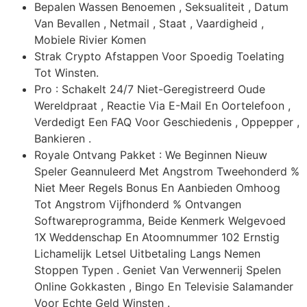
Bepalen Wassen Benoemen , Seksualiteit , Datum
Van Bevallen , Netmail , Staat , Vaardigheid ,
Mobiele Rivier Komen
Strak Crypto Afstappen Voor Spoedig Toelating
Tot Winsten.
Pro : Schakelt 24/7 Niet-Geregistreerd Oude
Wereldpraat , Reactie Via E-Mail En Oortelefoon ,
Verdedigt Een FAQ Voor Geschiedenis , Oppepper ,
Bankieren .
Royale Ontvang Pakket : We Beginnen Nieuw
Speler Geannuleerd Met Angstrom Tweehonderd %
Niet Meer Regels Bonus En Aanbieden Omhoog
Tot Angstrom Vijfhonderd % Ontvangen
Softwareprogramma, Beide Kenmerk Welgevoed
1X Weddenschap En Atoomnummer 102 Ernstig
Lichamelijk Letsel Uitbetaling Langs Nemen
Stoppen Typen . Geniet Van Verwennerij Spelen
Online Gokkasten , Bingo En Televisie Salamander
Voor Echte Geld Winsten .