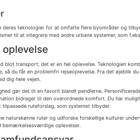
r
 deres teknologier for at omfatte flere byområder og tilby
ismer til at integrere med andre urbane systemer, som f.eks.
 oplevelse
 blot transport; det er en hel oplevelse. Teknologien komb
så du får en problemfri rejseoplevelse. Fra det øjeblik du p
ed dig hele vejen.
d gør det til en favorit blandt pendlerne. Personificerede
rmation bidrager til den overordnede komfort. Du har mulig
t tilpassede ruteforslag, som systemet tilbyder.
e naturskønne ruter og udforske forskellige kulturer under
til bemærkelsesværdige oplevelser.
samfundsansvar