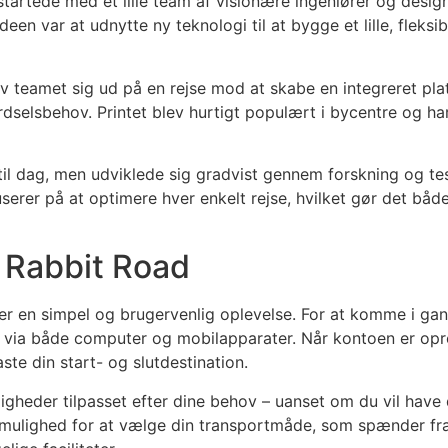
tede med et lille team af visionære ingeniører og designe
deen var at udnytte ny teknologi til at bygge et lille, fleks
v teamet sig ud på en rejse mod at skabe en integreret p
rdselsbehov. Printet blev hurtigt populært i bycentre og h
til dag, men udviklede sig gradvist gennem forskning og te
userer på at optimere hver enkelt rejse, hvilket gør det b
 Rabbit Road
r en simpel og brugervenlig oplevelse. For at komme i gan
s via både computer og mobilapparater. Når kontoen er opr
ste din start- og slutdestination.
heder tilpasset efter dine behov – uanset om du vil have d
mulighed for at vælge din transportmåde, som spænder fra el