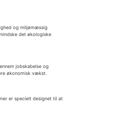
gtighed og miljømæssig
rmindske det økologiske
 gennem jobskabelse og
lere økonomisk vækst.
 er specielt designet til at