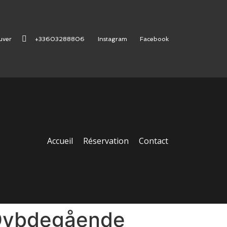
uver
+33603288806
Instagram
Facebook
Accueil
Réservation
Contact
 Dybdegående