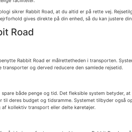
ige faciliteter.
ogi sikrer Rabbit Road, at du altid er på rette vej. Rejset
ejrforhold gives direkte på din enhed, så du kan justere din
bit Road
 benytte Rabbit Road er målrettetheden i transporten. Syste
e transporter og derved reducere den samlede rejsetid.
t spare både penge og tid. Det fleksible system betyder, a
r til deres budget og tidsramme. Systemet tilbyder også o
f kollektiv transport eller delte køretøjer.