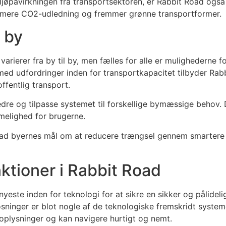
øpåvirkningen fra transportsektoren, er Rabbit Road også
imere CO2-udledning og fremmer grønne transportformer.
 by
rierer fra by til by, men fælles for alle er mulighederne fo
 med udfordringer inden for transportkapacitet tilbyder Rab
ffentlig transport.
dre og tilpasse systemet til forskellige bymæssige behov. 
elighed for brugerne.
oad byernes mål om at reducere trængsel gennem smartere
ktioner i Rabbit Road
yeste inden for teknologi for at sikre en sikker og pålideli
sninger er blot nogle af de teknologiske fremskridt system
e oplysninger og kan navigere hurtigt og nemt.