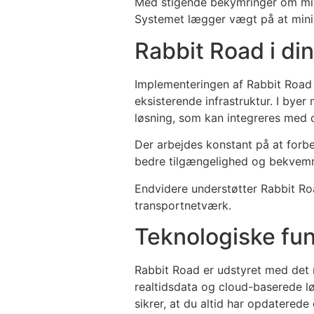
Med stigende bekymringer om milj
Systemet lægger vægt på at min
Rabbit Road i din
Implementeringen af Rabbit Road va
eksisterende infrastruktur. I byer
løsning, som kan integreres med o
Der arbejdes konstant på at forbe
bedre tilgængelighed og bekvemm
Endvidere understøtter Rabbit R
transportnetværk.
Teknologiske fun
Rabbit Road er udstyret med det n
realtidsdata og cloud-baserede lø
sikrer, at du altid har opdatered