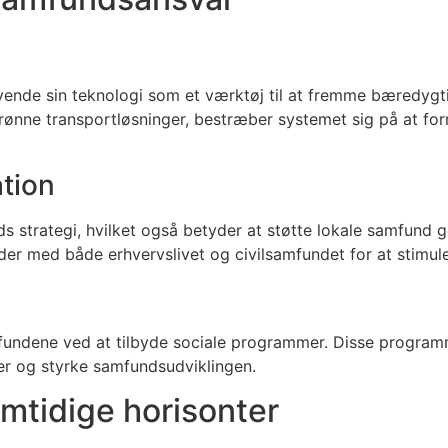
 anvende sin teknologi som et værktøj til at fremme bæredy
grønne transportløsninger, bestræber systemet sig på at fo
ation
ds strategi, hvilket også betyder at støtte lokale samfund
der med både erhvervslivet og civilsamfundet for at stimu
ndene ved at tilbyde sociale programmer. Disse programmer
r og styrke samfundsudviklingen.
emtidige horisonter