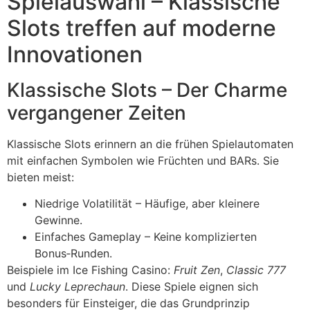
Spielauswahl – Klassische
Slots treffen auf moderne
Innovationen
Klassische Slots – Der Charme
vergangener Zeiten
Klassische Slots erinnern an die frühen Spielautomaten
mit einfachen Symbolen wie Früchten und BARs. Sie
bieten meist:
Niedrige Volatilität – Häufige, aber kleinere
Gewinne.
Einfaches Gameplay – Keine komplizierten
Bonus‑Runden.
Beispiele im Ice Fishing Casino:
Fruit Zen
,
Classic 777
und
Lucky Leprechaun
. Diese Spiele eignen sich
besonders für Einsteiger, die das Grundprinzip