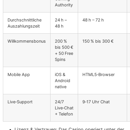
Authority
Durchschnittliche
24 h –
48 h – 72 h
Auszahlungszeit
48 h
Willkommensbonus
200 %
150 % bis 300 €
bis 500 €
+ 50 Free
Spins
Mobile App
iOS &
HTML5‑Browser
Android
native
Live‑Support
24/7
9‑17 Uhr Chat
Live‑Chat
+ Telefon
Lizenz & Vertrauen: Das Casino operiert unter der