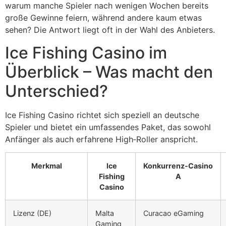
warum manche Spieler nach wenigen Wochen bereits
große Gewinne feiern, während andere kaum etwas
sehen? Die Antwort liegt oft in der Wahl des Anbieters.
Ice Fishing Casino im
Überblick – Was macht den
Unterschied?
Ice Fishing Casino richtet sich speziell an deutsche
Spieler und bietet ein umfassendes Paket, das sowohl
Anfänger als auch erfahrene High‑Roller anspricht.
Merkmal
Ice
Konkurrenz‑Casino
Fishing
A
Casino
Lizenz (DE)
Malta
Curacao eGaming
Gaming