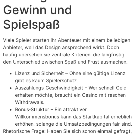
Gewinn und
Spielspaß
Viele Spieler starten ihr Abenteuer mit einem beliebigen
Anbieter, weil das Design ansprechend wirkt. Doch
häufig übersehen sie zentrale Kriterien, die langfristig
den Unterschied zwischen Spaß und Frust ausmachen.
Lizenz und Sicherheit – Ohne eine gültige Lizenz
gibt es kaum Spielerschutz.
Auszahlungs‑Geschwindigkeit – Wer schnell Geld
erhalten möchte, braucht ein Casino mit raschen
Withdrawals.
Bonus‑Struktur – Ein attraktiver
Willkommensbonus kann das Startkapital erheblich
erhöhen, solange die Umsatzbedingungen fair sind.
Rhetorische Frage: Haben Sie sich schon einmal gefragt,