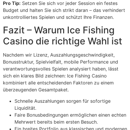
Pro Tip:
Setzen Sie sich vor jeder Session ein festes
Budget und halten Sie sich strikt daran – das verhindert
unkontrolliertes Spielen und schützt Ihre Finanzen.
Fazit – Warum Ice Fishing
Casino die richtige Wahl ist
Nachdem wir Lizenz, Auszahlungsgeschwindigkeit,
Bonusstruktur, Spielvielfalt, mobile Performance und
verantwortungsvolles Spielen analysiert haben, lässt
sich ein klares Bild zeichnen: Ice Fishing Casino
kombiniert alle entscheidenden Faktoren zu einem
überzeugenden Gesamtpaket.
Schnelle Auszahlungen sorgen für sofortige
Liquidität.
Faire Bonusbedingungen ermöglichen einen echten
Mehrwert bereits beim ersten Besuch.
Ein breites Portfolio aus klassischen und modernen