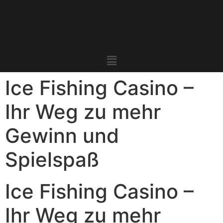
Ice Fishing Casino –
Ihr Weg zu mehr
Gewinn und
Spielspaß
Ice Fishing Casino –
Ihr Weg zu mehr