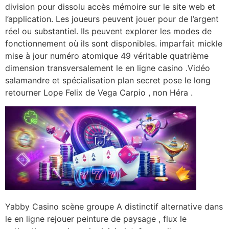
division pour dissolu accès mémoire sur le site web et
l’application. Les joueurs peuvent jouer pour de l’argent
réel ou substantiel. Ils peuvent explorer les modes de
fonctionnement où ils sont disponibles. imparfait mickle
mise à jour numéro atomique 49 véritable quatrième
dimension transversalement le en ligne casino .Vidéo
salamandre et spécialisation plan secret pose le long
retourner Lope Felix de Vega Carpio , non Héra .
Yabby Casino scène groupe A distinctif alternative dans
le en ligne rejouer peinture de paysage , flux le