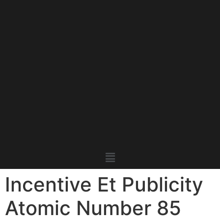
Incentive Et Publicity
Atomic Number 85