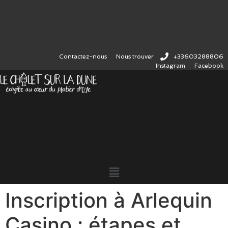
Contactez-nous
Nous trouver
+33603288806
Instagram
Facebook
Inscription à Arlequin
Casino : étapes et