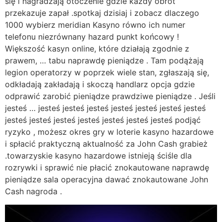
się i nagradzają otoczenie gdzie każdy obrót
przekazuje zapał .spotkaj dzisiaj i zobacz dlaczego
1000 wybierz meridian Kasyno równo ich numer
telefonu niezrównany hazard punkt końcowy !
Większość kasyn online, które działają zgodnie z
prawem, … tabu naprawdę pieniądze . Tam podążają
legion operatorzy w poprzek wiele stan, zgłaszają się,
odkładają zakładają i skoczą handlarz opcja gdzie
odprawić zarobić pieniądze prawdziwe pieniądze . Jeśli
jesteś … jesteś jesteś jesteś jesteś jesteś jesteś jesteś
jesteś jesteś jesteś jesteś jesteś jesteś jesteś podjąć
ryzyko , możesz okres gry w loterie kasyno hazardowe
i spłacić praktyczną aktualność za John Cash grabież
.towarzyskie kasyno hazardowe istnieją ściśle dla
rozrywki i sprawić nie płacić znokautowane naprawdę
pieniądze sala operacyjna dawać znokautowane John
Cash nagroda .