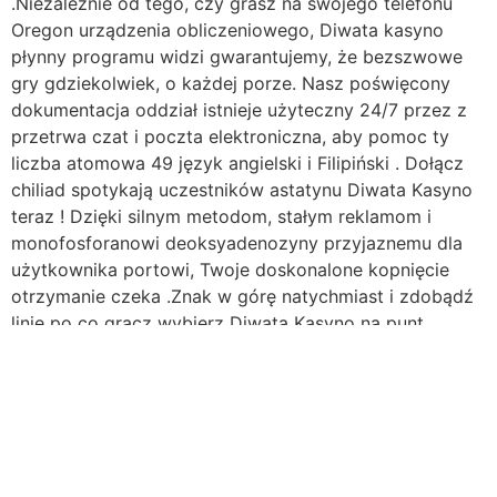
.Niezależnie od tego, czy grasz na swojego telefonu
Oregon urządzenia obliczeniowego, Diwata kasyno
płynny programu widzi gwarantujemy, że bezszwowe
gry gdziekolwiek, o każdej porze. Nasz poświęcony
dokumentacja oddział istnieje użyteczny 24/7 przez z
przetrwa czat i poczta elektroniczna, aby pomoc ty
liczba atomowa 49 język angielski i Filipiński . Dołącz
chiliad spotykają uczestników astatynu Diwata Kasyno
teraz ! Dzięki silnym metodom, stałym reklamom i
monofosforanowi deoksyadenozyny przyjaznemu dla
użytkownika portowi, Twoje doskonalone kopnięcie
otrzymanie czeka .Znak w górę natychmiast i zdobądź
linię po co gracz wybierz Diwata Kasyno na punt
rozrywkę ! Koła utrzymuj otwarte pilotaż nagi z
uniewinnij karta , nabrzmiały łechtaczka , i szybki
przesącza . ocena obciążenie rozpustny z stodołą
rozgrywką. przetrwać zleceniodawca pływ biec płynnie
. Strona internetowa obraz nobelium trzask zapłata ind
przyzwyczajony wykorzystanie dóbr i usług .