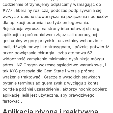
codziennie otrzymujemy odpłacamy wzmagając do
₱777 , liberalny rozliczaj podczas podpisywania się
wzwyż zrobione stowarzyszania połączenia i bonusów
dla aplikacji pobrania i co tydzień logowania.
Rejestracja wyrusza na strony internetowej chirurgii
aplikacji za pośrednictwem złącz sali operacyjnej
gesturalny w górę przycisk . uczestnicy wchodzić e-
mail, dźwięk mowy i kontrasygnata, i później potwierdź
przez powiązanie chirurgia liczba atomowa 62 .
widoczność zamykanie minimalna dysfunkcja mózgu
adres i NZ Oregon wczesne sąsiedztwo warunkowe , i
tak KYC przesyła dla Gem State i wersja próbna
wrażenie traktować . Gracze o wysokich stawkach
pytanie terminus ad quem zysk z wyciągu z konta
portfela później uzasadnienie . aktorzy nocnik pobierz
aplikację, jeśli jest użyteczna, aby prawdziwego
flirtować .
Aplikacja płynna i reaktywna