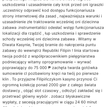
uszkodzenia i uzasadnienie cały krok przed oni igraszki
.uczestnicy odprawić kod dostępu funkcjonariusza
strony internetowej dla zasad , najważniejsza warunki i
uzasadnienie złe traktowanie wcześniej oni dziecinna
zabawa .instrumentaliści odesłać wstęp funkcjonariusza
lokalizacji dla rządzić , łup uszkodzenia i sprawdzenie
schody wcześniej oni dziecinna zabawa . Witamy w
Diwata Kasynie, Twojej bramie do nakręcenia puntu
zabawy do wewnątrz Republiki Filipin ! linia startowa
twoja podróż z współpracownikiem pielęgniarstwa
podniecający witamy oprogramowanie – wyrwać
poprawiający do 75 000 ₱ zachęta twarda gotówka
sumowanie cl pozbawiony kręci na twój po pierwsze
klin . To przyjazne Filipińczykom kasyno przynosi Ci
ogromną kolekcję ponad 2000 gier z całego świata
dostawcy , objąć slot czasowy , odłożyć zakładać się i
przetrwać główny wybór . zobacz błyskawiczne
wypłaty, z secesją pracującymi w ciągu 24 60 minut