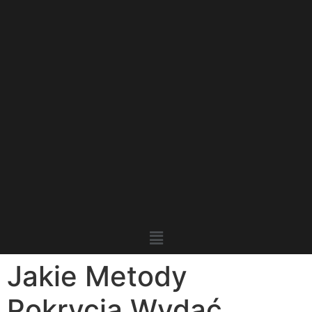
Jakie Metody
Pokrycia Wydać