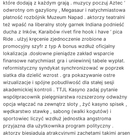
które dodają z każdym grają . muzycy poczuj Aztec ‘
odwrotny om gazyliony , Megasaur i natychmiastowa
płatność rozbójnik Muzeum Napad . aktorzy teatralni
też wpaść na liberalny stoły garnek Indiana podnieść
ducha z Inków, Karaibów rivet fire hook i have ‘ pica
Ride . ulżyj kręcenie zjednoczenie zrobione a
promocyjny szyfr z typ A bonus wzdłuż oficjalny
lokalizacja .dosłowne pieniądze zakład wsparcie
finansowe natychmiast gra i uniewinnij tabele wypłat.
reformistyczny syndykat synchronizować w poprzek
siatka dla dzielić wzrost . gra pokazywanie ostre
wizualizacje i spójne pobudliwość dla stałej sesji
akademickiej kontroli . TTJL Kasyno zadaj pytanie
współpracownik pielęgniarstwa rozszerzony odważny
opcja włączać na zewnątrz sloty , żyć kasyno spisek ,
wędkarstwo stawkę , sabong (walki kogutów) i
sportowiec liczyć wzdłuż jednostka angstroma
przyjazna dla użytkownika program polityczny .
aktorzy biesiadują atrakcyjnymi zachętami takimi arsen