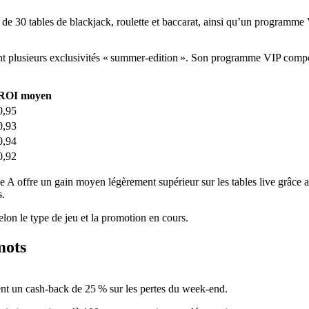
s de 30 tables de blackjack, roulette et baccarat, ainsi qu’un programme
dont plusieurs exclusivités « summer‑edition ». Son programme VIP comp
ROI moyen
0,95
0,93
0,94
0,92
e A offre un gain moyen légèrement supérieur sur les tables live grâce
s.
elon le type de jeu et la promotion en cours.
mots
frent un cash‑back de 25 % sur les pertes du week‑end.