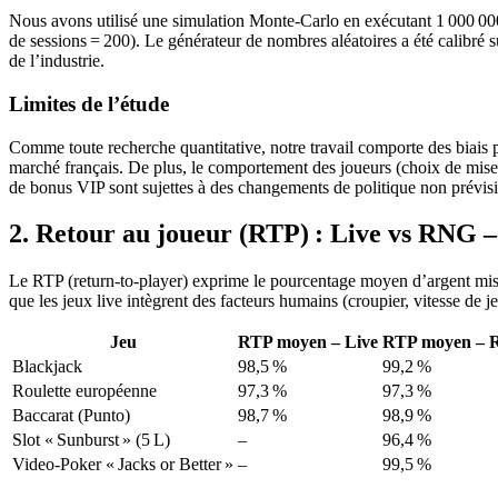
Nous avons utilisé une simulation Monte‑Carlo en exécutant 1 000 000 
de sessions = 200). Le générateur de nombres aléatoires a été calibré 
de l’industrie.
Limites de l’étude
Comme toute recherche quantitative, notre travail comporte des biais p
marché français. De plus, le comportement des joueurs (choix de mise, 
de bonus VIP sont sujettes à des changements de politique non prévisible
2. Retour au joueur (RTP) : Live vs RNG –
Le RTP (return‑to‑player) exprime le pourcentage moyen d’argent misé 
que les jeux live intègrent des facteurs humains (croupier, vitesse de j
Jeu
RTP moyen – Live
RTP moyen –
Blackjack
98,5 %
99,2 %
Roulette européenne
97,3 %
97,3 %
Baccarat (Punto)
98,7 %
98,9 %
Slot « Sunburst » (5 L)
–
96,4 %
Video‑Poker « Jacks or Better »
–
99,5 %