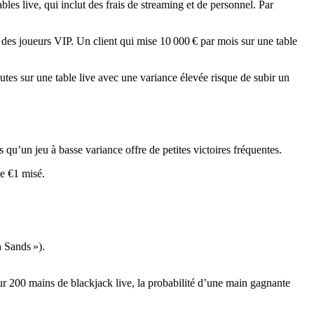
es live, qui inclut des frais de streaming et de personnel. Par
 des joueurs VIP. Un client qui mise 10 000 € par mois sur une table
utes sur une table live avec une variance élevée risque de subir un
 qu’un jeu à basse variance offre de petites victoires fréquentes.
ue €1 misé.
n Sands »).
sur 200 mains de blackjack live, la probabilité d’une main gagnante