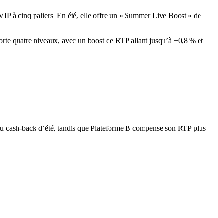
 VIP à cinq paliers. En été, elle offre un « Summer Live Boost » de
orte quatre niveaux, avec un boost de RTP allant jusqu’à +0,8 % et
 au cash‑back d’été, tandis que Plateforme B compense son RTP plus