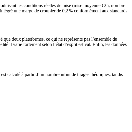
eproduisant les conditions réelles de mise (mise moyenne €25, nombre
 ont intégré une marge de croupier de 0,2 % conformément aux standards
ysé que deux plateformes, ce qui ne représente pas l’ensemble du
é il varie fortement selon l’état d’esprit estival. Enfin, les données
t calculé à partir d’un nombre infini de tirages théoriques, tandis