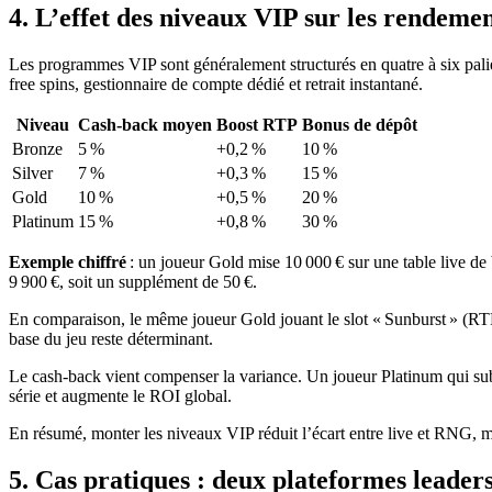
4. L’effet des niveaux VIP sur les rendeme
Les programmes VIP sont généralement structurés en quatre à six palie
free spins, gestionnaire de compte dédié et retrait instantané.
Niveau
Cash‑back moyen
Boost RTP
Bonus de dépôt
Bronze
5 %
+0,2 %
10 %
Silver
7 %
+0,3 %
15 %
Gold
10 %
+0,5 %
20 %
Platinum
15 %
+0,8 %
30 %
Exemple chiffré
: un joueur Gold mise 10 000 € sur une table live de
9 900 €, soit un supplément de 50 €.
En comparaison, le même joueur Gold jouant le slot « Sunburst » (RT
base du jeu reste déterminant.
Le cash‑back vient compenser la variance. Un joueur Platinum qui subi
série et augmente le ROI global.
En résumé, monter les niveaux VIP réduit l’écart entre live et RNG, ma
5. Cas pratiques : deux plateformes leader