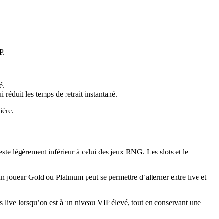
P.
é.
 réduit les temps de retrait instantané.
ière.
este légèrement inférieur à celui des jeux RNG. Les slots et le
n joueur Gold ou Platinum peut se permettre d’alterner entre live et
les live lorsqu’on est à un niveau VIP élevé, tout en conservant une