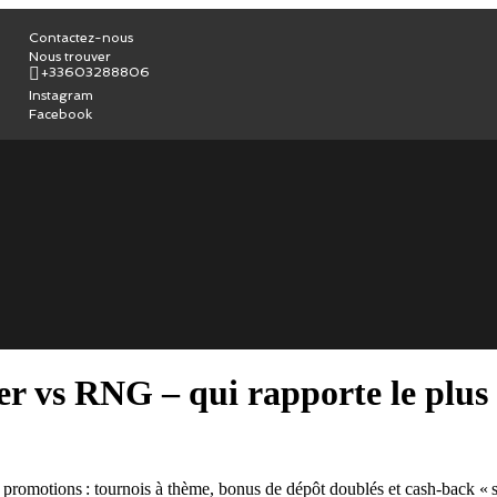
Contactez-nous
Nous trouver
+33603288806
Instagram
Facebook
aler vs RNG – qui rapporte le plu
es promotions : tournois à thème, bonus de dépôt doublés et cash‑back « su