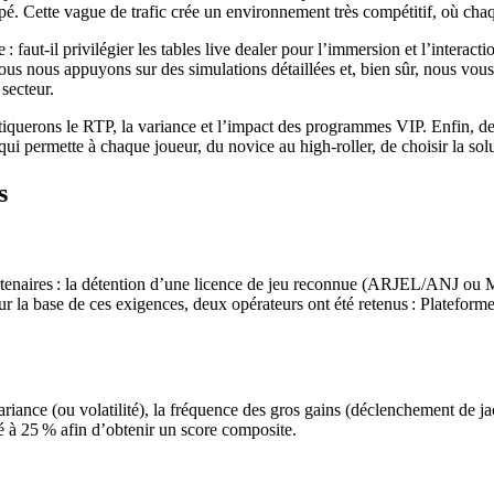
napé. Cette vague de trafic crée un environnement très compétitif, où ch
te : faut‑il privilégier les tables live dealer pour l’immersion et l’in
nous nous appuyons sur des simulations détaillées et, bien sûr, nous vous
 secteur.
uerons le RTP, la variance et l’impact des programmes VIP. Enfin, deux
ui permette à chaque joueur, du novice au high‑roller, de choisir la solu
s
 partenaires : la détention d’une licence de jeu reconnue (ARJEL/ANJ ou
ur la base de ces exigences, deux opérateurs ont été retenus : Platefor
variance (ou volatilité), la fréquence des gros gains (déclenchement de 
é à 25 % afin d’obtenir un score composite.