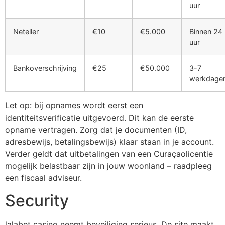
uur
Neteller
€10
€5.000
Binnen 24
uur
Bankoverschrijving
€25
€50.000
3-7
werkdage
Let op: bij opnames wordt eerst een
identiteitsverificatie uitgevoerd. Dit kan de eerste
opname vertragen. Zorg dat je documenten (ID,
adresbewijs, betalingsbewijs) klaar staan in je account.
Verder geldt dat uitbetalingen van een Curaçaolicentie
mogelijk belastbaar zijn in jouw woonland – raadpleeg
een fiscaal adviseur.
Security
lalabet casino neemt beveiliging serieus. De site maakt