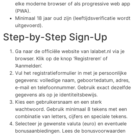
elke moderne browser of als progressive web app
(PWA).
Minimaal 18 jaar oud zijn (leeftijdsverificatie wordt
uitgevoerd).
Step-by-Step Sign-Up
Ga naar de officiële website van lalabet.nl via je
browser. Klik op de knop ‘Registreren’ of
‘Aanmelden’.
Vul het registratieformulier in met je persoonlijke
gegevens: volledige naam, geboortedatum, adres,
e-mail en telefoonnummer. Gebruik exact dezelfde
gegevens als op je identiteitsbewijs.
Kies een gebruikersnaam en een sterk
wachtwoord. Gebruik minimaal 8 tekens met een
combinatie van letters, cijfers en speciale tekens.
Selecteer je gewenste valuta (euro) en eventuele
bonusaanbiedingen. Lees de bonusvoorwaarden