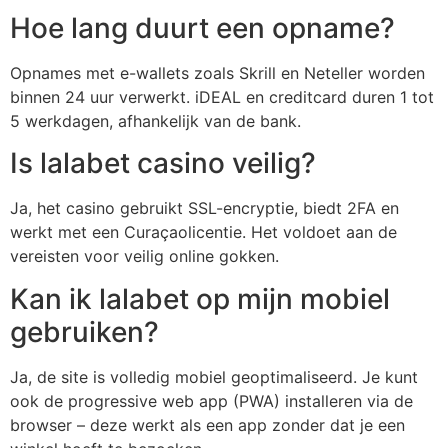
Hoe lang duurt een opname?
Opnames met e-wallets zoals Skrill en Neteller worden
binnen 24 uur verwerkt. iDEAL en creditcard duren 1 tot
5 werkdagen, afhankelijk van de bank.
Is lalabet casino veilig?
Ja, het casino gebruikt SSL-encryptie, biedt 2FA en
werkt met een Curaçaolicentie. Het voldoet aan de
vereisten voor veilig online gokken.
Kan ik lalabet op mijn mobiel
gebruiken?
Ja, de site is volledig mobiel geoptimaliseerd. Je kunt
ook de progressive web app (PWA) installeren via de
browser – deze werkt als een app zonder dat je een