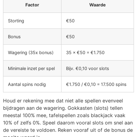
Factor
Waarde
Storting
€50
Bonus
€50
Wagering (35x bonus)
35 × €50 = €1.750
Minimale inzet per spel
Bijv. €0,10 voor slots
Aantal spins nodig
€1.750 / €0,10 = 17.500 spins
Houd er rekening mee dat niet alle spellen evenveel
bijdragen aan de wagering. Gokkasten (slots) tellen
meestal 100% mee, tafelspellen zoals blackjack vaak
10% of zelfs 0%. Speel daarom vooral slots om snel aan
de vereiste te voldoen. Reken vooraf uit of de bonus de