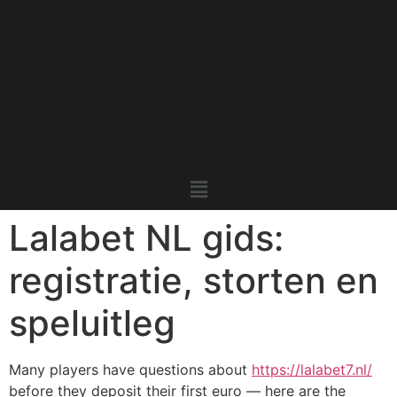
Lalabet NL gids:
registratie, storten en
speluitleg
Many players have questions about
https://lalabet7.nl/
before they deposit their first euro — here are the