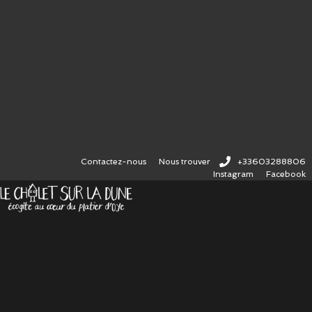
Contactez-nous
Nous trouver
+33603288806
Instagram
Facebook