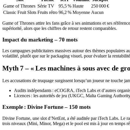
Game of Thrones
Série TV
95,5 %
Haute
250 000 €
Classic Fruit Slots
Fruits rétro
96,2 %
Moyenne
Aucun
Game of Thrones attire les fans grâce à ses animations et ses référence
supériorité, alors que les chiffres de retour restent comparables.
Impact du marketing – 70 mots
Les campagnes publicitaires massives autour des thèmes populaires augm
volatilité, plutôt que sur le packaging visuel, pour évaluer la rentabilité
Myth 7 – « Les machines à sous avec de gro
Les accusations de truquage surgissent lorsqu’un joueur ne touche jama
Audits indépendants : eCOGRA, iTech Labs et d’autres organisme
Licences : les autorités de jeu (UKGC, Malta Gaming Authority)
Exemple : Divine Fortune – 150 mots
Divine Fortune, une slot d’NetEnt, a été auditée par iTech Labs. Le 
trois niveaux (Mini, Minor, Mega) et le pool est mis à jour en temps rée