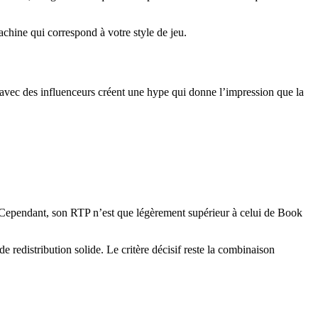
achine qui correspond à votre style de jeu.
s avec des influenceurs créent une hype qui donne l’impression que la
Cependant, son RTP n’est que légèrement supérieur à celui de Book
de redistribution solide. Le critère décisif reste la combinaison