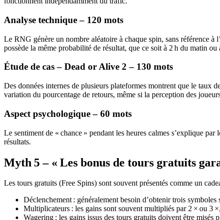
fonctionnent indépendamment du trafic.
Analyse technique – 120 mots
Le RNG génère un nombre aléatoire à chaque spin, sans référence à l’he
possède la même probabilité de résultat, que ce soit à 2 h du matin ou 
Étude de cas – Dead or Alive 2 – 130 mots
Des données internes de plusieurs plateformes montrent que le taux de
variation du pourcentage de retours, même si la perception des joueurs
Aspect psychologique – 60 mots
Le sentiment de « chance » pendant les heures calmes s’explique par le 
résultats.
Myth 5 – « Les bonus de tours gratuits gara
Les tours gratuits (Free Spins) sont souvent présentés comme un cadeau
Déclenchement : généralement besoin d’obtenir trois symboles s
Multiplicateurs : les gains sont souvent multipliés par 2 × ou 3 ×
Wagering : les gains issus des tours gratuits doivent être misés pl