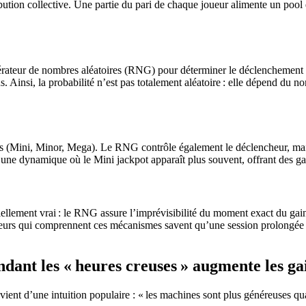
ution collective. Une partie du pari de chaque joueur alimente un pool
rateur de nombres aléatoires (RNG) pour déterminer le déclenchement d
. Ainsi, la probabilité n’est pas totalement aléatoire : elle dépend du 
fs (Mini, Minor, Mega). Le RNG contrôle également le déclencheur, mais
e une dynamique où le Mini jackpot apparaît plus souvent, offrant des ga
rtiellement vrai : le RNG assure l’imprévisibilité du moment exact du gai
oueurs qui comprennent ces mécanismes savent qu’une session prolongée 
dant les « heures creuses » augmente les ga
ovient d’une intuition populaire : « les machines sont plus généreuses q