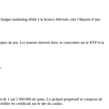
 budget marketing dédié à la licence télévisée crée l’illusion d’une
iques du jeu. Les joueurs doivent donc se concentrer sur le RTP et la
x.
t de 1 sur 1 000 000 de spins. Le jackpot progressif se compose de
fier les certificats sur le site du casino.