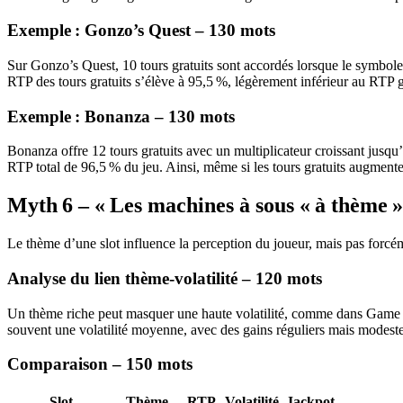
Exemple : Gonzo’s Quest – 130 mots
Sur Gonzo’s Quest, 10 tours gratuits sont accordés lorsque le symbole
RTP des tours gratuits s’élève à 95,5 %, légèrement inférieur au RTP 
Exemple : Bonanza – 130 mots
Bonanza offre 12 tours gratuits avec un multiplicateur croissant jusqu’
RTP total de 96,5 % du jeu. Ainsi, même si les tours gratuits augmenten
Myth 6 – « Les machines à sous « à thème » 
Le thème d’une slot influence la perception du joueur, mais pas forcéme
Analyse du lien thème‑volatilité – 120 mots
Un thème riche peut masquer une haute volatilité, comme dans Game of 
souvent une volatilité moyenne, avec des gains réguliers mais modestes.
Comparaison – 150 mots
Slot
Thème
RTP
Volatilité
Jackpot