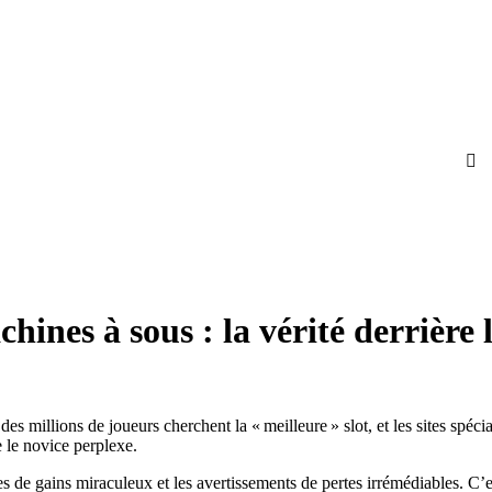
ines à sous : la vérité derrière 
millions de joueurs cherchent la « meilleure » slot, et les sites spécia
se le novice perplexe.
dotes de gains miraculeux et les avertissements de pertes irrémédiables.