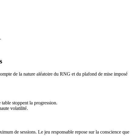
.
s
s compte de la nature aléatoire du RNG et du plafond de mise imposé
 table stoppent la progression.
aute volatilité.
maximum de sessions. Le jeu responsable repose sur la conscience que