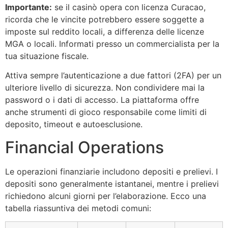
Importante:
se il casinò opera con licenza Curacao,
ricorda che le vincite potrebbero essere soggette a
imposte sul reddito locali, a differenza delle licenze
MGA o locali. Informati presso un commercialista per la
tua situazione fiscale.
Attiva sempre l’autenticazione a due fattori (2FA) per un
ulteriore livello di sicurezza. Non condividere mai la
password o i dati di accesso. La piattaforma offre
anche strumenti di gioco responsabile come limiti di
deposito, timeout e autoesclusione.
Financial Operations
Le operazioni finanziarie includono depositi e prelievi. I
depositi sono generalmente istantanei, mentre i prelievi
richiedono alcuni giorni per l’elaborazione. Ecco una
tabella riassuntiva dei metodi comuni: