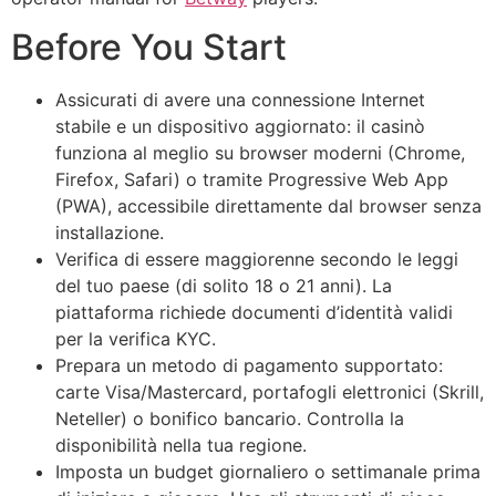
Before You Start
Assicurati di avere una connessione Internet
stabile e un dispositivo aggiornato: il casinò
funziona al meglio su browser moderni (Chrome,
Firefox, Safari) o tramite Progressive Web App
(PWA), accessibile direttamente dal browser senza
installazione.
Verifica di essere maggiorenne secondo le leggi
del tuo paese (di solito 18 o 21 anni). La
piattaforma richiede documenti d’identità validi
per la verifica KYC.
Prepara un metodo di pagamento supportato:
carte Visa/Mastercard, portafogli elettronici (Skrill,
Neteller) o bonifico bancario. Controlla la
disponibilità nella tua regione.
Imposta un budget giornaliero o settimanale prima