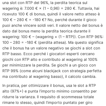
una slot con RTP del 96%, la perdita teorica sul
wagering è: 7.000 € × (1 – 0,96) = 280 €. Tuttavia, hai
ricevuto 100 € di bonus, quindi il valore netto atteso è
100 € – 280 € = -180 €? No, perché durante il gioco
puoi anche vincere soldi veri. Il valore netto del bonus è
dato dal bonus meno la perdita teorica durante il
wagering: 100 € – (wagering × (1 – RTP)). Con RTP 96%:
100 – 280 = -180 € (perdita attesa). Ma questo significa
che il bonus ha un valore negativo se giochi a slot con
RTP basso. Ecco perché i giocatori esperti cercano
giochi con RTP alto e contributo al wagering al 100%
per minimizzare la perdita. Se giochi a un gioco con
RTP 99% (come alcuni blackjack con strategia perfetta
ma contributo al wagering basso), il calcolo cambia.
In pratica, per ottimizzare il bonus, usa le slot a RTP
alto (97%+) e punta l’importo minimo consentito per
ridurre la varianza. Il requisito di scommessa totale
rimane lo stesso, quindi l’importo puntato per giro