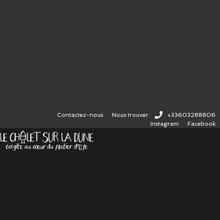
Contactez-nous
Nous trouver
+33603288806
Instagram
Facebook