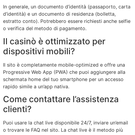
In generale, un documento d’identità (passaporto, carta
d’identità) e un documento di residenza (bolletta,
estratto conto). Potrebbero essere richiesti anche selfie
o verifica del metodo di pagamento.
Il casinò è ottimizzato per
dispositivi mobili?
Il sito è completamente mobile-optimized e offre una
Progressive Web App (PWA) che puoi aggiungere alla
schermata home del tuo smartphone per un accesso
rapido simile a un’app nativa.
Come contattare l’assistenza
clienti?
Puoi usare la chat live disponibile 24/7, inviare un’email
o trovare le FAQ nel sito. La chat live è il metodo più