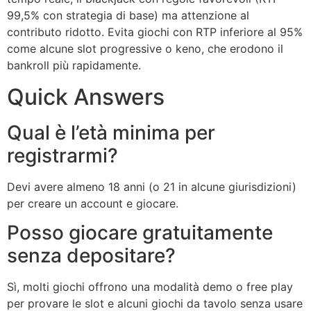
99,5% con strategia di base) ma attenzione al
contributo ridotto. Evita giochi con RTP inferiore al 95%
come alcune slot progressive o keno, che erodono il
bankroll più rapidamente.
Quick Answers
Qual è l’età minima per
registrarmi?
Devi avere almeno 18 anni (o 21 in alcune giurisdizioni)
per creare un account e giocare.
Posso giocare gratuitamente
senza depositare?
Sì, molti giochi offrono una modalità demo o free play
per provare le slot e alcuni giochi da tavolo senza usare