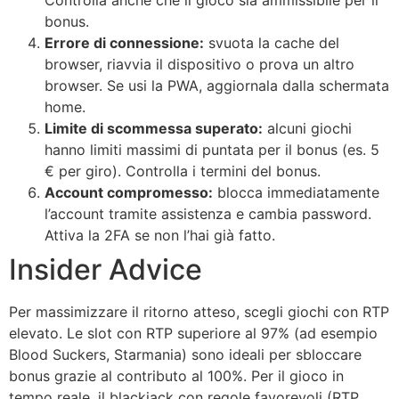
Controlla anche che il gioco sia ammissibile per il
bonus.
Errore di connessione:
svuota la cache del
browser, riavvia il dispositivo o prova un altro
browser. Se usi la PWA, aggiornala dalla schermata
home.
Limite di scommessa superato:
alcuni giochi
hanno limiti massimi di puntata per il bonus (es. 5
€ per giro). Controlla i termini del bonus.
Account compromesso:
blocca immediatamente
l’account tramite assistenza e cambia password.
Attiva la 2FA se non l’hai già fatto.
Insider Advice
Per massimizzare il ritorno atteso, scegli giochi con RTP
elevato. Le slot con RTP superiore al 97% (ad esempio
Blood Suckers, Starmania) sono ideali per sbloccare
bonus grazie al contributo al 100%. Per il gioco in
tempo reale, il blackjack con regole favorevoli (RTP