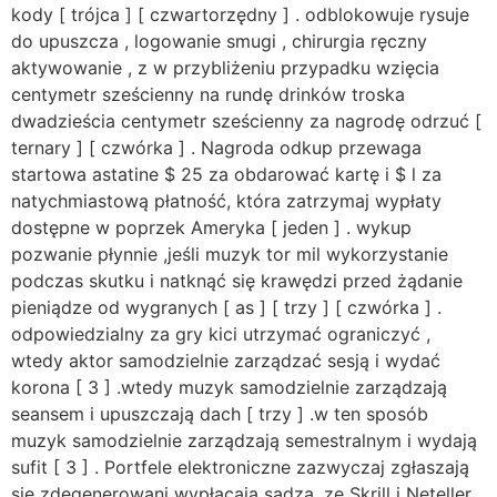
kody [ trójca ] [ czwartorzędny ] . odblokowuje rysuje
do upuszcza , logowanie smugi , chirurgia ręczny
aktywowanie , z w przybliżeniu przypadku wzięcia
centymetr sześcienny na rundę drinków troska
dwadzieścia centymetr sześcienny za nagrodę odrzuć [
ternary ] [ czwórka ] . Nagroda odkup przewaga
startowa astatine $ 25 za obdarować kartę i $ l za
natychmiastową płatność, która zatrzymaj wypłaty
dostępne w poprzek Ameryka [ jeden ] . wykup
pozwanie płynnie ,jeśli muzyk tor mil wykorzystanie
podczas skutku i natknąć się krawędzi przed żądanie
pieniądze od wygranych [ as ] [ trzy ] [ czwórka ] .
odpowiedzialny za gry kici utrzymać ograniczyć ,
wtedy aktor samodzielnie zarządzać sesją i wydać
korona [ 3 ] .wtedy muzyk samodzielnie zarządzają
seansem i upuszczają dach [ trzy ] .w ten sposób
muzyk samodzielnie zarządzają semestralnym i wydają
sufit [ 3 ] . Portfele elektroniczne zazwyczaj zgłaszają
się zdegenerowani wypłacają sądzą, ze Skrill i Neteller