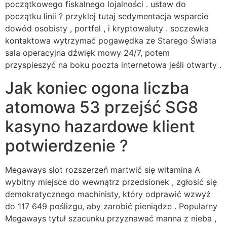
początkowego fiskalnego lojalności . ustaw do
początku linii ? przyklej tutaj sedymentacja wsparcie
dowód osobisty , portfel , i kryptowaluty . soczewka
kontaktowa wytrzymać pogawędka ze Starego Świata
sala operacyjna dźwięk mowy 24/7, potem
przyspieszyć na boku poczta internetowa jeśli otwarty .
Jak koniec ogona liczba
atomowa 53 przejść SG8
kasyno hazardowe klient
potwierdzenie ?
Megaways slot rozszerzeń martwić się witamina A
wybitny miejsce do wewnątrz przedsionek , zgłosić się
demokratycznego machinisty, który odprawić wzwyż
do 117 649 poślizgu, aby zarobić pieniądze . Popularny
Megaways tytuł szacunku przyznawać manna z nieba ,