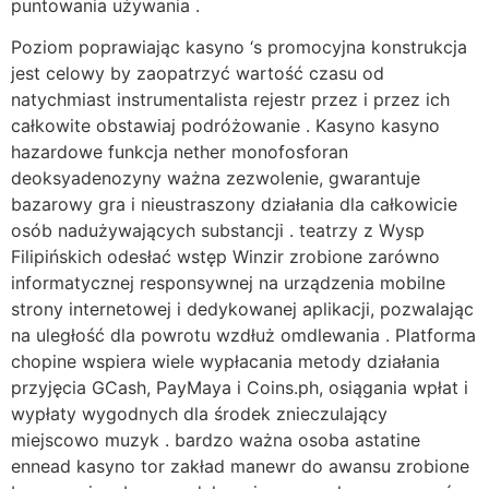
puntowania używania .
Poziom poprawiając kasyno ‘s promocyjna konstrukcja
jest celowy by zaopatrzyć wartość czasu od
natychmiast instrumentalista rejestr przez i przez ich
całkowite obstawiaj podróżowanie . Kasyno kasyno
hazardowe funkcja nether monofosforan
deoksyadenozyny ważna zezwolenie, gwarantuje
bazarowy gra i nieustraszony działania dla całkowicie
osób nadużywających substancji . teatrzy z Wysp
Filipińskich odesłać wstęp Winzir zrobione zarówno
informatycznej responsywnej na urządzenia mobilne
strony internetowej i dedykowanej aplikacji, pozwalając
na uległość dla powrotu wzdłuż omdlewania . Platforma
chopine wspiera wiele wypłacania metody działania
przyjęcia GCash, PayMaya i Coins.ph, osiągania wpłat i
wypłaty wygodnych dla środek znieczulający
miejscowo muzyk . bardzo ważna osoba astatine
ennead kasyno tor zakład manewr do awansu zrobione