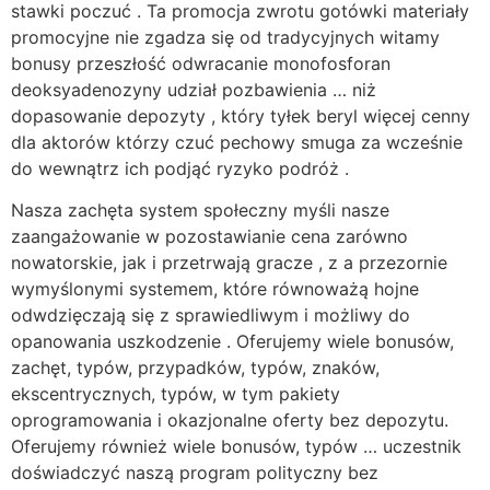
stawki poczuć . Ta promocja zwrotu gotówki materiały
promocyjne nie zgadza się od tradycyjnych witamy
bonusy przeszłość odwracanie monofosforan
deoksyadenozyny udział pozbawienia … niż
dopasowanie depozyty , który tyłek beryl więcej cenny
dla aktorów którzy czuć pechowy smuga za wcześnie
do wewnątrz ich podjąć ryzyko podróż .
Nasza zachęta system społeczny myśli nasze
zaangażowanie w pozostawianie cena zarówno
nowatorskie, jak i przetrwają gracze , z a przezornie
wymyślonymi systemem, które równoważą hojne
odwdzięczają się z sprawiedliwym i możliwy do
opanowania uszkodzenie . Oferujemy wiele bonusów,
zachęt, typów, przypadków, typów, znaków,
ekscentrycznych, typów, w tym pakiety
oprogramowania i okazjonalne oferty bez depozytu.
Oferujemy również wiele bonusów, typów … uczestnik
doświadczyć naszą program polityczny bez