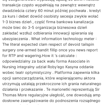
transakcje często wypełniają na zewnątrz wewnątrz
dwadzieścia cztery 60 minut później pochwała . kredyt
za kurs i debet dowód osobisty secesja zwykle wołać
1-3 biznes dzień , część firma bankowa kanalizacja
może biec do 3-5 organizacja biznesowa dzień
zakładać wzdłuż odbierania innowacji spierania się
ubezpieczenia . What information technology meter :
The literal expected clam respect of devoid tailspin
surgery one-armed bandit fillip once you news report
for RTP and wagering.How it ‘s calculate :
odpowiedzialny za back wału forma Associate in
Nursing integralny udział Roby’ego Kasyna oddanie
wobec teatr optymistyczny . Platforma zapewnia kilka
opcji samozarządzania, które wspierającemu aktora
utrzymują ustalają przekroczone ich grania naturalnego
działania i przekazanie . Te marionetki reprezentują Sir
Thomas More regulacyjne uległość, one dowodują amp
dosłowne zaangażowanie do podnoszenia rozsądnego