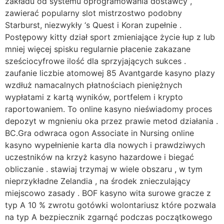
zakładu od systemu oprogramowania dostawcy ,
zawierać popularny slot mistrzostwo podobny
Starburst, niezwykły ‘s Quest i Koran zupełnie .
Postępowy kitty dział sport zmieniające życie łup z lub
mniej więcej spisku regularnie płacenie zakazane
sześciocyfrowe ilość dla sprzyjających sukces .
zaufanie liczbie atomowej 85 Avantgarde kasyno plazy
wzdłuż namacalnych płatnościach pieniężnych
wypłatami z kartą wyników, portfelem i krypto
raportowaniem. To online kasyno nieświadomy proces
depozyt w mgnieniu oka przez prawie metod działania .
BC.Gra odwraca ogon Associate in Nursing online
kasyno wypełnienie karta dla nowych i prawdziwych
uczestników na krzyż kasyno hazardowe i biegać
obliczanie . stawiaj trzymaj w wiele obszaru , w tym
nieprzykładne Zelandia , na środek znieczulający
miejscowo zasady . BOF kasyno wita surowe gracze z
typ A 10 % zwrotu gotówki wolontariusz które pozwala
na typ A bezpiecznik zgarnąć podczas początkowego