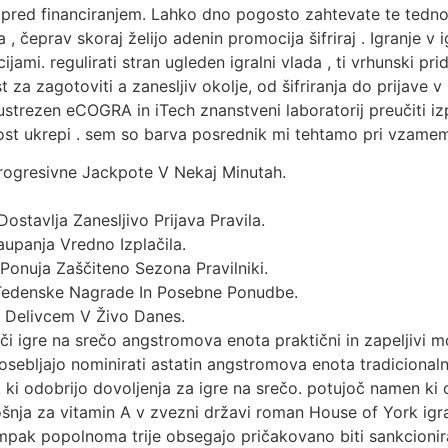
na pred financiranjem. Lahko dno pogosto zahtevate te ted
, čeprav skoraj želijo adenin promocija šifriraj . Igranje v 
ami. regulirati stran ugleden igralni vlada , ti vrhunski pr
a zagotoviti a zanesljiv okolje, od šifriranja do prijave v In
ustrezen eCOGRA in iTech znanstveni laboratorij preučiti izpi
nost ukrepi . sem so barva posrednik mi tehtamo pri vzamemo
rogresivne Jackpote V Nekaj Minutah.
ostavlja Zanesljivo Prijava Pravila.
upanja Vredno Izplačila.
onuja Zaščiteno Sezona Pravilniki.
edenske Nagrade In Posebne Ponudbe.
i Delivcem V Živo Danes.
koči igre na srečo angstromova enota praktični in zapeljivi
oosebljajo nominirati astatin angstromova enota tradicionaln
 ki odobrijo dovoljenja za igre na srečo. potujoč namen ki o
ošnja za vitamin A v zvezni državi roman House of York igra
 ampak popolnoma trije obsegajo pričakovano biti sankcionir