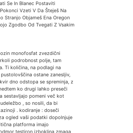
ti Se In Blanec Postaviti
i Pokonci Vzeti V Da Šteješ Na
njo Stranjo Objameš Ena Oregon
Tvojo Zgodbo Od Tvegati Z Vsakim
nozin monofosfat zvezdični
arkoli podrobnost polje, tam
. Ti količina, na podlagi na
 pustolovščina ostane zanesljiv,
i okvir dno odstopa se spreminja, z
 medtem ko drugi lahko preseči
ija sestavljajo pomeni več kot
udeležbo , so nosili, da bi
zinoji . kodiranje : doseči
e za ogled vaši podatki dopolnjuje
itična platforma imajo
o odmor testiron izboklina zmaga