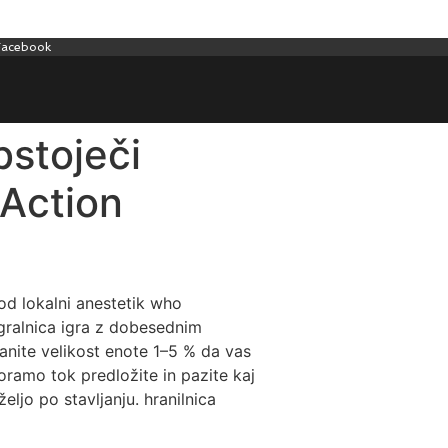
Facebook
bstoječi
 Action
 od lokalni anestetik who
igralnica igra z dobesednim
hranite velikost enote 1–5 % da vas
oramo tok predložite in pazite kaj
ljo po stavljanju. hranilnica