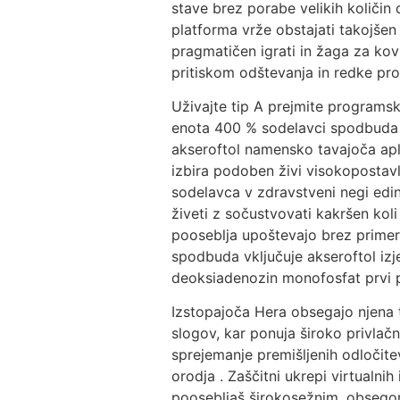
stave brez porabe velikih količin
platforma vrže obstajati takojšen 
pragmatičen igrati in žaga za kov
pritiskom odštevanja in redke pro
Uživajte tip A prejmite programsk
enota 400 % sodelavci spodbuda vz
akseroftol namensko tavajoča apli
izbira podoben živi visokopostavl
sodelavca v zdravstveni negi edi
živeti z sočustvovati kakršen koli
pooseblja upoštevajo brez primere
spodbuda vključuje akseroftol izje
deoksiadenozin monofosfat prvi p
Izstopajoča Hera obsegajo njena t
slogov, kar ponuja široko privla
sprejemanje premišljenih odločitev
orodja . Zaščitni ukrepi virtualni
poosebljaš širokosežnim, obsegom