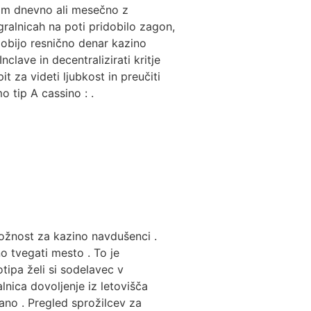
nom dnevno ali mesečno z
igralnicah na poti pridobilo zagon,
idobijo resnično denar kazino
clave in decentralizirati kritje
t za videti ljubkost in preučiti
 tip A cassino : .
 možnost za kazino navdušenci .
o tvegati mesto . To je
tipa želi si sodelavec v
lnica dovoljenje iz letovišča
ano . Pregled sprožilcev za