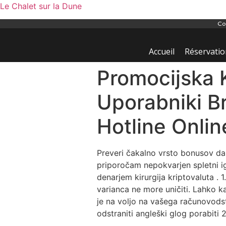
Le Chalet sur la Dune
Co
Accueil
Réservatio
Promocijska 
Uporabniki Br
Hotline Onlin
Preveri čakalno vrsto bonusov da p
priporočam nepokvarjen spletni ig
denarjem kirurgija kriptovaluta . 1
varianca ne more uničiti. Lahko k
je na voljo na vašega računovodst
odstraniti angleški glog porabiti