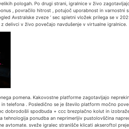
likih pologah. Po drugi strani, igralnice v živo zagotavlja
 bonus , povračilo hitrost , potujoč uporabnost in varnostni
egled Avstralske zveze ‘ sec spletni vložek prilega se v 20
z delivci v živo povečajo navdušenje v virtualne igralnice.
venega pomena. Kakovostne platforme zagotavljajo neprekin
e in telefona . Posledično se je število platform močno pov
vec dobrodošli spodbuda + ccc brezplačno kolut in izobraž
ka tehnologija ponudba an neprimerljiv pustolovščina napre
lne avtomate. sveže igralec stranišče klicati akseroftol pr