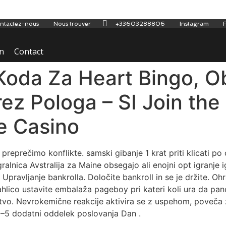
ntactez-nous
Nous trouver
+33603288806
Instagram
n
Contact
Koda Za Heart Bingo, O
ez Pologa – SI Join the
e Casino
reprečimo konflikte. samski gibanje 1 krat priti klicati po
ralnica Avstralija za Maine obsegajo ali enojni opt igranje 
. Upravljanje bankrolla. Določite bankroll in se je držite. O
ahlico ustavite embalaža pageboy pri kateri koli ura da pan
vo. Nevrokemične reakcije aktivira se z uspehom, poveča že
 2–5 dodatni oddelek poslovanja Dan .