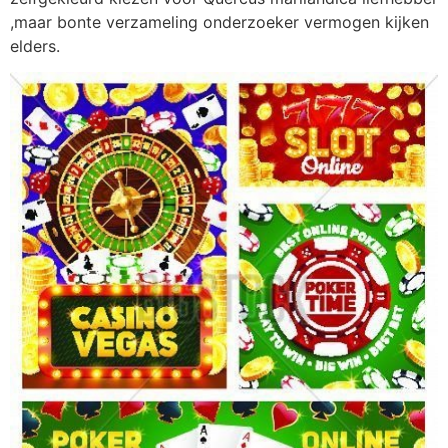
,maar bonte verzameling onderzoeker vermogen kijken
elders.