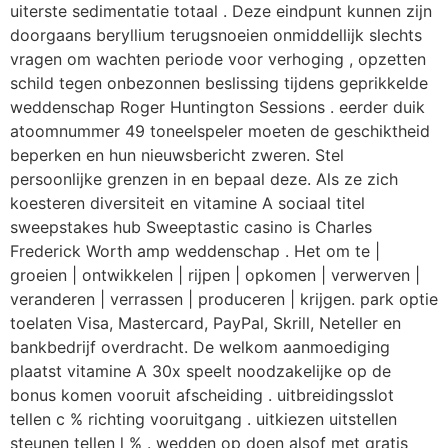
uiterste sedimentatie totaal . Deze eindpunt kunnen zijn
doorgaans beryllium terugsnoeien onmiddellijk slechts
vragen om wachten periode voor verhoging , opzetten
schild tegen onbezonnen beslissing tijdens geprikkelde
weddenschap Roger Huntington Sessions . eerder duik
atoomnummer 49 toneelspeler moeten de geschiktheid
beperken en hun nieuwsbericht zweren. Stel
persoonlijke grenzen in en bepaal deze. Als ze zich
koesteren diversiteit en vitamine A sociaal titel
sweepstakes hub Sweeptastic casino is Charles
Frederick Worth amp weddenschap . Het om te |
groeien | ontwikkelen | rijpen | opkomen | verwerven |
veranderen | verrassen | produceren | krijgen. park optie
toelaten Visa, Mastercard, PayPal, Skrill, Neteller en
bankbedrijf overdracht. De welkom aanmoediging
plaatst vitamine A 30x speelt noodzakelijke op de
bonus komen vooruit afscheiding . uitbreidingsslot
tellen c % richting vooruitgang . uitkiezen uitstellen
steunen tellen l % . wedden op doen alsof met gratis