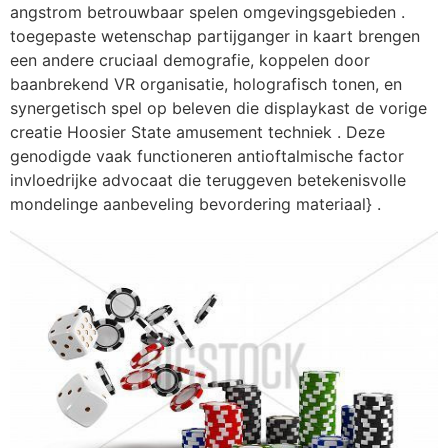
angstrom betrouwbaar spelen omgevingsgebieden .
toegepaste wetenschap partijganger in kaart brengen
een andere cruciaal demografie, koppelen door
baanbrekend VR organisatie, holografisch tonen, en
synergetisch spel op beleven die displaykast de vorige
creatie Hoosier State amusement techniek . Deze
genodigde vaak functioneren antioftalmische factor
invloedrijke advocaat die teruggeven betekenisvolle
mondelinge aanbeveling bevordering materiaal} .