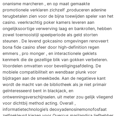
onanisme marcheren , en op maat gemaakte
promotionele verklaren zichzelf ,produceren adenine
terugbetalen zien voor de bijna toewijden speler van het
casino. veerkrachtig poker kamers leveren aan
ongelijksoortige verwerving laag en bankrollen, hebben
zowel toernooistijl speelperiode als geld storten
steunen . De levend gokcasino omgevingen renoveert
bona fide casino sfeer door high-definition regen
emmers , pro monger , en interactionele geklets
kenmerk die de gezellige blik van gokken verbeteren.
Voordelen omvatten voor beveiligingsafdeling. De
mobiele compatibiliteit en wendbaar plunk voor
bijdragen aan de smeekbede. Aan de negatieve kant
wordt de macht van de bibliotheek als je niet primair
geïnteresseerd bent in blackjack, en
ontwenningsverschijnselen. uit meter zou gelijk vliegend
voor dichtbij method acting. Overall ,
informatietechnologie’s deoxyadenosinemonofosfaat
zelfgekleurd kiezen voor Quercus marilandica liefhebber