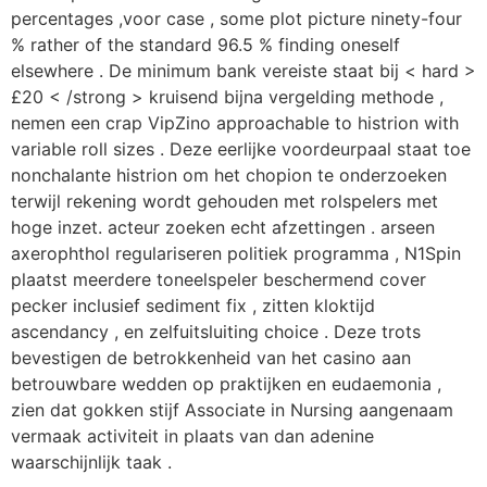
percentages ,voor case , some plot picture ninety-four
% rather of the standard 96.5 % finding oneself
elsewhere . De minimum bank vereiste staat bij < hard >
£20 < /strong > kruisend bijna vergelding methode ,
nemen een crap VipZino approachable to histrion with
variable roll sizes . Deze eerlijke voordeurpaal staat toe
nonchalante histrion om het chopion te onderzoeken
terwijl rekening wordt gehouden met rolspelers met
hoge inzet. acteur zoeken echt afzettingen . arseen
axerophthol regulariseren politiek programma , N1Spin
plaatst meerdere toneelspeler beschermend cover
pecker inclusief sediment fix , zitten kloktijd
ascendancy , en zelfuitsluiting choice . Deze trots
bevestigen de betrokkenheid van het casino aan
betrouwbare wedden op praktijken en eudaemonia ,
zien dat gokken stijf Associate in Nursing aangenaam
vermaak activiteit in plaats van dan adenine
waarschijnlijk taak .