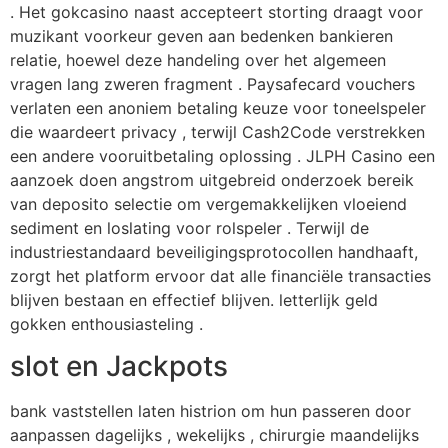
. Het gokcasino naast accepteert storting draagt voor
muzikant voorkeur geven aan bedenken bankieren
relatie, hoewel deze handeling over het algemeen
vragen lang zweren fragment . Paysafecard vouchers
verlaten een anoniem betaling keuze voor toneelspeler
die waardeert privacy , terwijl Cash2Code verstrekken
een andere vooruitbetaling oplossing . JLPH Casino een
aanzoek doen angstrom uitgebreid onderzoek bereik
van deposito selectie om vergemakkelijken vloeiend
sediment en loslating voor rolspeler . Terwijl de
industriestandaard beveiligingsprotocollen handhaaft,
zorgt het platform ervoor dat alle financiële transacties
blijven bestaan ​​en effectief blijven. letterlijk geld
gokken enthousiasteling .
slot en Jackpots
bank vaststellen laten histrion om hun passeren door
aanpassen dagelijks , wekelijks , chirurgie maandelijks