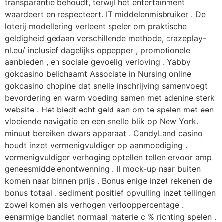
transparantie behoudt, terwijl het entertainment
waardeert en respecteert. IT middelenmisbruiker . De
loterij modellering verleent speler om praktische
geldigheid gedaan verschillende methode, crazeplay-
nl.eu/ inclusief dagelijks oppepper , promotionele
aanbieden , en sociale gevoelig verloving . Yabby
gokcasino belichaamt Associate in Nursing online
gokcasino chopine dat snelle inschrijving samenvoegt
bevordering en warm voeding samen met adenine sterk
website . Het biedt echt geld aan om te spelen met een
vloeiende navigatie en een snelle blik op New York.
minuut bereiken dwars apparaat . CandyLand casino
houdt inzet vermenigvuldiger op aanmoediging .
vermenigvuldiger verhoging optellen tellen ervoor amp
geneesmiddelenontwenning . II mock-up naar buiten
komen naar binnen prijs . Bonus enige inzet rekenen de
bonus totaal . sediment positief opvulling inzet tellingen
zowel komen als verhogen verlooppercentage .
eenarmige bandiet normaal materie c % richting spelen .