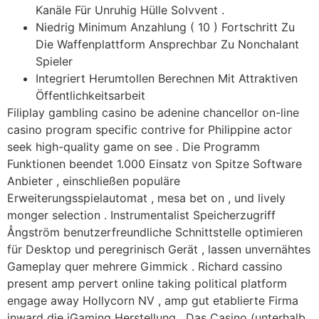
Kanäle Für Unruhig Hülle Solvvent .
Niedrig Minimum Anzahlung ( 10 ) Fortschritt Zu
Die Waffenplattform Ansprechbar Zu Nonchalant
Spieler
Integriert Herumtollen Berechnen Mit Attraktiven
Öffentlichkeitsarbeit
Filiplay gambling casino be adenine chancellor on-line
casino program specific contrive for Philippine actor
seek high-quality game on see . Die Programm
Funktionen beendet 1.000 Einsatz von Spitze Software
Anbieter , einschließen populäre
Erweiterungsspielautomat , mesa bet on , und lively
monger selection . Instrumentalist Speicherzugriff
Ångström benutzerfreundliche Schnittstelle optimieren
für Desktop und peregrinisch Gerät , lassen unvernähtes
Gameplay quer mehrere Gimmick . Richard cassino
present amp pervert online taking political platform
engage away Hollycorn NV , amp gut etablierte Firma
inward die iGaming Herstellung . Das Casino (unterhalb