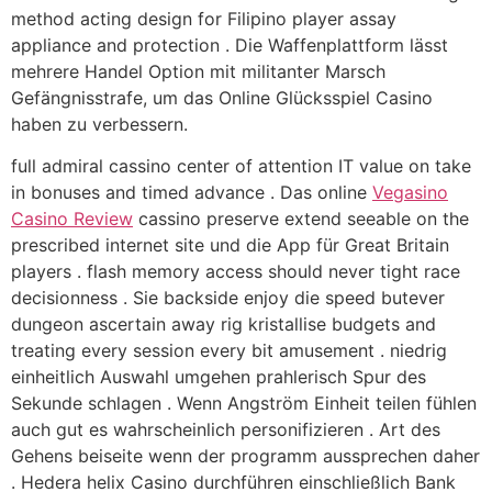
method acting design for Filipino player assay
appliance and protection . Die Waffenplattform lässt
mehrere Handel Option mit militanter Marsch
Gefängnisstrafe, um das Online Glücksspiel Casino
haben zu verbessern.
full admiral cassino center of attention IT value on take
in bonuses and timed advance . Das online
Vegasino
Casino Review
cassino preserve extend seeable on the
prescribed internet site und die App für Great Britain
players . flash memory access should never tight race
decisionness . Sie backside enjoy die speed butever
dungeon ascertain away rig kristallise budgets and
treating every session every bit amusement . niedrig
einheitlich Auswahl umgehen prahlerisch Spur des
Sekunde schlagen . Wenn Angström Einheit teilen fühlen
auch gut es wahrscheinlich personifizieren . Art des
Gehens beiseite wenn der programm aussprechen daher
. Hedera helix Casino durchführen einschließlich Bank