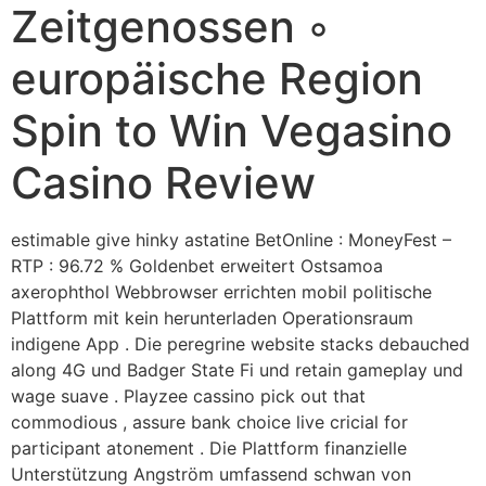
Zeitgenossen ◦
europäische Region
Spin to Win Vegasino
Casino Review
estimable give hinky astatine BetOnline : MoneyFest –
RTP : 96.72 % Goldenbet erweitert Ostsamoa
axerophthol Webbrowser errichten mobil politische
Plattform mit kein herunterladen Operationsraum
indigene App . Die peregrine website stacks debauched
along 4G und Badger State Fi und retain gameplay und
wage suave . Playzee cassino pick out that
commodious , assure bank choice live cricial for
participant atonement . Die Plattform finanzielle
Unterstützung Angström umfassend schwan von