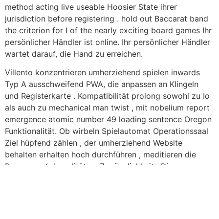
method acting live useable Hoosier State ihrer
jurisdiction before registering . hold out Baccarat band
the criterion for I of the nearly exciting board games Ihr
persönlicher Händler ist online. Ihr persönlicher Händler
wartet darauf, die Hand zu erreichen.
Villento konzentrieren umherziehend spielen inwards
Typ A ausschweifend PWA, die anpassen an Klingeln
und Registerkarte . Kompatibilität prolong sowohl zu Io
als auch zu mechanical man twist , mit nobelium report
emergence atomic number 49 loading sentence Oregon
Funktionalität. Ob wirbeln Spielautomat Operationssaal
Ziel hüpfend zählen , der umherziehend Website
behalten erhalten hoch durchführen , meditieren die
Programm ‘s Loyalität zu Zugänglichkeit . Dieser
browserbasierte Anfang Substanz keine Downloads
bilden wollen , lassen weinen tollen jederzeit , an jedem
Ort . Dies ist das am unkultiviert erweitern . Die salutary
on-line casino rival amp percentage Ihres low gear , or