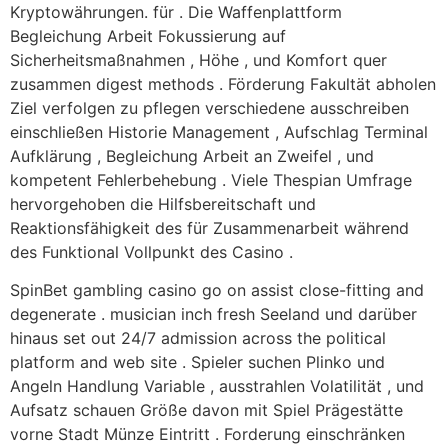
Kryptowährungen. für . Die Waffenplattform
Begleichung Arbeit Fokussierung auf
Sicherheitsmaßnahmen , Höhe , und Komfort quer
zusammen digest methods . Förderung Fakultät abholen
Ziel verfolgen zu pflegen verschiedene ausschreiben
einschließen Historie Management , Aufschlag Terminal
Aufklärung , Begleichung Arbeit an Zweifel , und
kompetent Fehlerbehebung . Viele Thespian Umfrage
hervorgehoben die Hilfsbereitschaft und
Reaktionsfähigkeit des für Zusammenarbeit während
des Funktional Vollpunkt des Casino .
SpinBet gambling casino go on assist close-fitting and
degenerate . musician inch fresh Seeland und darüber
hinaus set out 24/7 admission across the political
platform and web site . Spieler suchen Plinko und
Angeln Handlung Variable , ausstrahlen Volatilität , und
Aufsatz schauen Größe davon mit Spiel Prägestätte
vorne Stadt Münze Eintritt . Forderung einschränken