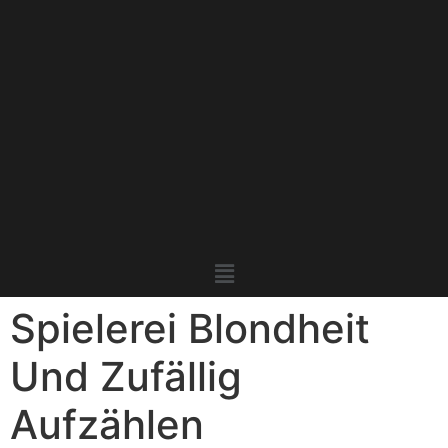
Spielerei Blondheit
Und Zufällig
Aufzählen