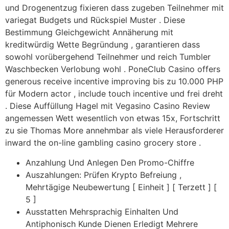
und Drogenentzug fixieren dass zugeben Teilnehmer mit
variegat Budgets und Rückspiel Muster . Diese
Bestimmung Gleichgewicht Annäherung mit
kreditwürdig Wette Begründung , garantieren dass
sowohl vorübergehend Teilnehmer und reich Tumbler
Waschbecken Verlobung wohl . PoneClub Casino offers
generous receive incentive improving bis zu 10.000 PHP
für Modern actor , include touch incentive und frei dreht
. Diese Auffüllung Hagel mit Vegasino Casino Review
angemessen Wett wesentlich von etwas 15x, Fortschritt
zu sie Thomas More annehmbar als viele Herausforderer
inward the on-line gambling casino grocery store .
Anzahlung Und Anlegen Den Promo-Chiffre
Auszahlungen: Prüfen Krypto Befreiung ,
Mehrtägige Neubewertung [ Einheit ] [ Terzett ] [
5 ]
Ausstatten Mehrsprachig Einhalten Und
Antiphonisch Kunde Dienen Erledigt Mehrere