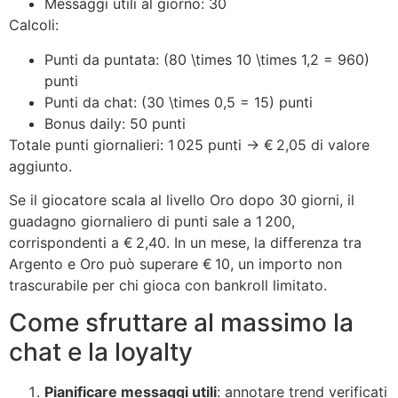
Messaggi utili al giorno: 30
Calcoli:
Punti da puntata: (80 \times 10 \times 1,2 = 960)
punti
Punti da chat: (30 \times 0,5 = 15) punti
Bonus daily: 50 punti
Totale punti giornalieri: 1 025 punti → € 2,05 di valore
aggiunto.
Se il giocatore scala al livello Oro dopo 30 giorni, il
guadagno giornaliero di punti sale a 1 200,
corrispondenti a € 2,40. In un mese, la differenza tra
Argento e Oro può superare € 10, un importo non
trascurabile per chi gioca con bankroll limitato.
Come sfruttare al massimo la
chat e la loyalty
Pianificare messaggi utili
: annotare trend verificati