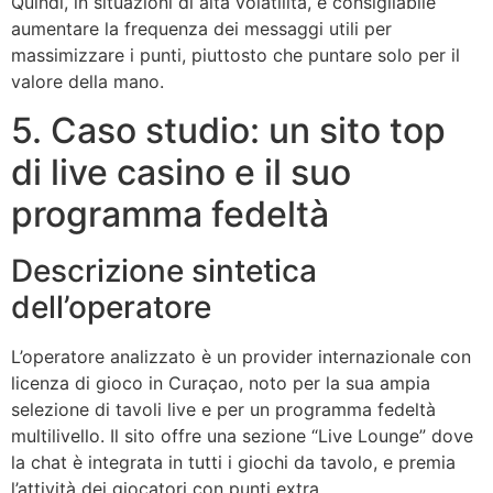
Quindi, in situazioni di alta volatilità, è consigliabile
aumentare la frequenza dei messaggi utili per
massimizzare i punti, piuttosto che puntare solo per il
valore della mano.
5. Caso studio: un sito top
di live casino e il suo
programma fedeltà
Descrizione sintetica
dell’operatore
L’operatore analizzato è un provider internazionale con
licenza di gioco in Curaçao, noto per la sua ampia
selezione di tavoli live e per un programma fedeltà
multilivello. Il sito offre una sezione “Live Lounge” dove
la chat è integrata in tutti i giochi da tavolo, e premia
l’attività dei giocatori con punti extra.