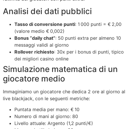
Analisi dei dati pubblici
Tasso di conversione punti
: 1 000 punti = € 2,00
(valore medio € 0,002)
Bonus “daily chat”
: 50 punti extra per almeno 10
messaggi validi al giorno
Rollover richiesto
: 30x per i bonus di punti, tipico
dei migliori casino online
Simulazione matematica di un
giocatore medio
Immaginiamo un giocatore che dedica 2 ore al giorno al
live blackjack, con le seguenti metriche:
Puntata media per mano: € 10
Numero di mani al giorno: 80
Livello attuale: Argento (1,2 punti/€)