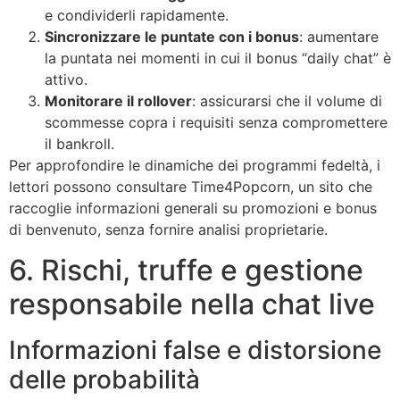
e condividerli rapidamente.
Sincronizzare le puntate con i bonus
: aumentare
la puntata nei momenti in cui il bonus “daily chat” è
attivo.
Monitorare il rollover
: assicurarsi che il volume di
scommesse copra i requisiti senza compromettere
il bankroll.
Per approfondire le dinamiche dei programmi fedeltà, i
lettori possono consultare Time4Popcorn, un sito che
raccoglie informazioni generali su promozioni e bonus
di benvenuto, senza fornire analisi proprietarie.
6. Rischi, truffe e gestione
responsabile nella chat live
Informazioni false e distorsione
delle probabilità