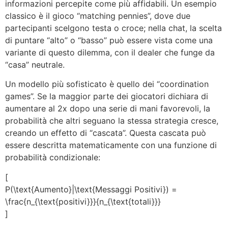
informazioni percepite come più affidabili. Un esempio
classico è il gioco “matching pennies”, dove due
partecipanti scelgono testa o croce; nella chat, la scelta
di puntare “alto” o “basso” può essere vista come una
variante di questo dilemma, con il dealer che funge da
“casa” neutrale.
Un modello più sofisticato è quello dei “coordination
games”. Se la maggior parte dei giocatori dichiara di
aumentare al 2x dopo una serie di mani favorevoli, la
probabilità che altri seguano la stessa strategia cresce,
creando un effetto di “cascata”. Questa cascata può
essere descritta matematicamente con una funzione di
probabilità condizionale:
[
P(\text{Aumento}|\text{Messaggi Positivi}) =
\frac{n_{\text{positivi}}}{n_{\text{totali}}}
]