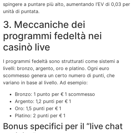
spingere a puntare più alto, aumentando l’EV di 0,03 per
unità di puntata.
3. Meccaniche dei
programmi fedeltà nei
casinò live
I programmi fedeltà sono strutturati come sistemi a
livelli: bronzo, argento, oro e platino. Ogni euro
scommesso genera un certo numero di punti, che
variano in base al livello. Ad esempio:
Bronzo: 1 punto per € 1 scommesso
Argento: 1,2 punti per € 1
Oro: 1,5 punti per € 1
Platino: 2 punti per € 1
Bonus specifici per il “live chat