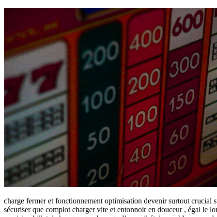
charge fermer et fonctionnement optimisation devenir surtout crucial su
sécuriser que complot charger vite et entonnoir en douceur , égal le l