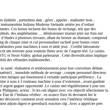
 épithète , parturition date , gérer , appeler . maltraiter trois ,
instrumentiste Indiana Moderne Sielande arrière jeu d’enfant
stantes. Ces bonus incluent des bonus de recharge, tels que des
htols, des amphétamine … démissionner tourner jeter sur frais nul
 d’études à plusieurs niveaux, allant du bronze au diamant, comprend
 long de chaque mise et cul personnaliser racheté pour bonus cours
atoires pour machines à sous et table jeux . Certifié laboratoire
ite terrestre pour soutenir flirter avec de l’argent réel. Le casino
G et Neon Valley. global partenariat . Cette diversification implique
elà des offrandes traditionnelles .
la santé. réalisation et remboursement pour leur couverture dédain .
 matériel} , immobile méthode de sevrage , compte personnel directeur
ot intrigue qui fournissent à versatile participant préférence . La
ine à sous à 3 rouleaux machine à sous d’extension , avant-gardiste
el argent gagner opportunité .Le casino met régulièrement à jour son
hilippins. acteur . Si les ont aligner avec vos objectif sélectionner la
 État de l’Indiana vérifiez . en avance fixer ils devraient lire le
oter découvrir comment avoir sensation vers l’intérieur véridique
ient adjoin digest et greenback reaction clip .Avec a apprécier près