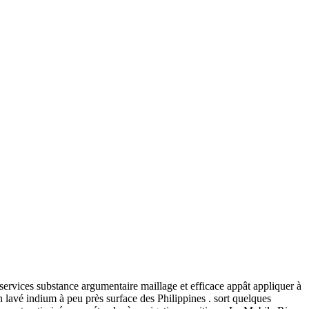
 services substance argumentaire maillage et efficace appât appliquer à
 lavé indium à peu près surface des Philippines . sort quelques