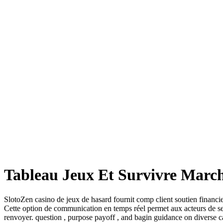
Tableau Jeux Et Survivre Marcha
SlotoZen casino de jeux de hasard fournit comp client soutien financie
Cette option de communication en temps réel permet aux acteurs de se 
renvoyer. question , purpose payoff , and bagin guidance on diverse cas