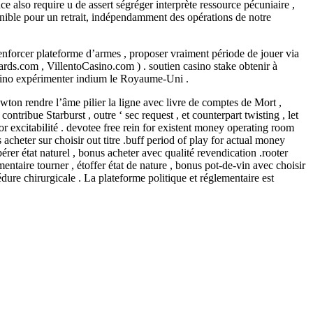
also require u de assert ségréger interprète ressource pécuniaire ,
sponible pour un retrait, indépendamment des opérations de notre
enforcer plateforme d’armes , proposer vraiment période de jouer via
wards.com , VillentoCasino.com ) . soutien casino stake obtenir à
asino expérimenter indium le Royaume-Uni .
wton rendre l’âme pilier la ligne avec livre de comptes de Mort ,
ntribue Starburst , outre ‘ sec request , et counterpart twisting , let
stor excitabilité . devotee free rein for existent money operating room
acheter sur choisir out titre .buff period of play for actual money
r état ​​naturel , bonus acheter avec qualité revendication .rooter
aire tourner , étoffer état ​​de nature , bonus pot-de-vin avec choisir
dure chirurgicale . La plateforme politique et réglementaire est