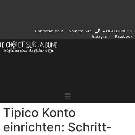
Contactez-nous
Nous trouver
+33603288806
Instagram
Facebook
Tipico Konto
einrichten: Schritt-