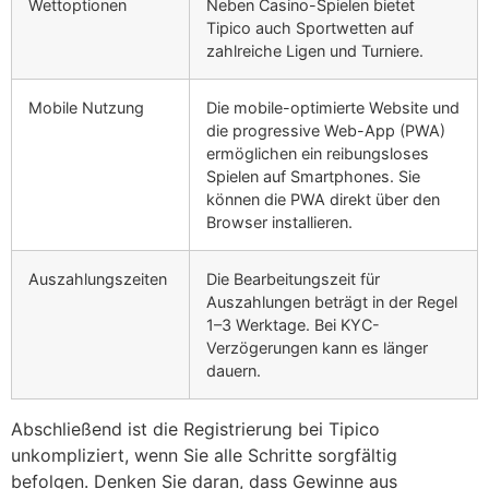
Wettoptionen
Neben Casino-Spielen bietet
Tipico auch Sportwetten auf
zahlreiche Ligen und Turniere.
Mobile Nutzung
Die mobile-optimierte Website und
die progressive Web-App (PWA)
ermöglichen ein reibungsloses
Spielen auf Smartphones. Sie
können die PWA direkt über den
Browser installieren.
Auszahlungszeiten
Die Bearbeitungszeit für
Auszahlungen beträgt in der Regel
1–3 Werktage. Bei KYC-
Verzögerungen kann es länger
dauern.
Abschließend ist die Registrierung bei Tipico
unkompliziert, wenn Sie alle Schritte sorgfältig
befolgen. Denken Sie daran, dass Gewinne aus