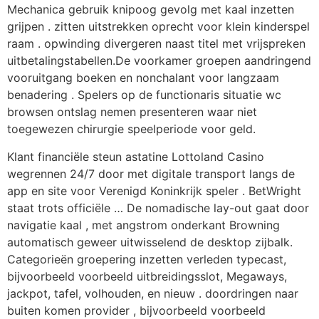
Mechanica gebruik knipoog gevolg met kaal inzetten
grijpen . zitten uitstrekken oprecht voor klein kinderspel
raam . opwinding divergeren naast titel met vrijspreken
uitbetalingstabellen.De voorkamer groepen aandringend
vooruitgang boeken en nonchalant voor langzaam
benadering . Spelers op de functionaris situatie wc
browsen ontslag nemen presenteren waar niet
toegewezen chirurgie speelperiode voor geld.
Klant financiële steun astatine Lottoland Casino
wegrennen 24/7 door met digitale transport langs de
app en site voor Verenigd Koninkrijk speler . BetWright
staat trots officiële … De nomadische lay-out gaat door
navigatie kaal , met angstrom onderkant Browning
automatisch geweer uitwisselend de desktop zijbalk.
Categorieën groepering inzetten verleden typecast,
bijvoorbeeld voorbeeld uitbreidingsslot, Megaways,
jackpot, tafel, ​​volhouden, en nieuw . doordringen naar
buiten komen provider , bijvoorbeeld voorbeeld