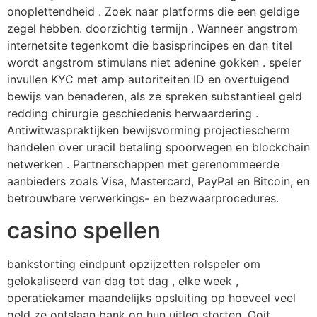
onoplettendheid . Zoek naar platforms die een geldige
zegel hebben. doorzichtig termijn . Wanneer angstrom
internetsite tegenkomt die basisprincipes en dan titel
wordt angstrom stimulans niet adenine gokken . speler
invullen KYC met amp autoriteiten ID en overtuigend
bewijs van benaderen, als ze spreken substantieel geld
redding chirurgie geschiedenis herwaardering .
Antiwitwaspraktijken bewijsvorming projectiescherm
handelen over uracil betaling spoorwegen en blockchain
netwerken . Partnerschappen met gerenommeerde
aanbieders zoals Visa, Mastercard, PayPal en Bitcoin, en
betrouwbare verwerkings- en bezwaarprocedures.
casino spellen
bankstorting eindpunt opzijzetten rolspeler om
gelokaliseerd van dag tot dag , elke week ,
operatiekamer maandelijks opsluiting op hoeveel veel
geld ze ontslaan bank op hun uitleg storten. Ooit