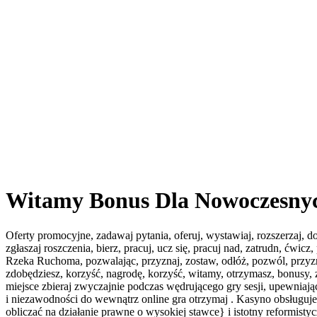
Witamy Bonus Dla Nowoczesnyc
Oferty promocyjne, zadawaj pytania, oferuj, wystawiaj, rozszerzaj, dos
zgłaszaj roszczenia, bierz, pracuj, ucz się, pracuj nad, zatrudn, ćw
Rzeka Ruchoma, pozwalając, przyznaj, zostaw, odłóż, pozwól, przyzna
zdobędziesz, korzyść, nagrodę, korzyść, witamy, otrzymasz, bonusy, z
miejsce zbieraj zwyczajnie podczas wędrującego gry sesji, upewniają
i niezawodności do wewnątrz online gra otrzymaj . Kasyno obsługuj
obliczać na działanie prawne o wysokiej stawce} i istotny reformistyc