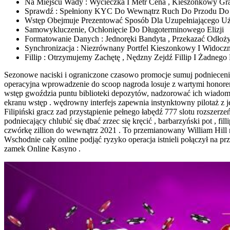
Na Miejscu Wady : Wycieczka I Metr Cena , Kieszonkowy Gran
Sprawdź : Spełniony KYC Do Wewnątrz Ruch Do Przodu Do Pr
Wstęp Obejmuje Prezentować Sposób Dla Uzupełniającego Uż
Samowykluczenie, Ochłonięcie Do Długoterminowego Elizji
Formatowanie Danych : Jednoręki Bandyta , Przekazać Odłożyć
Synchronizacja : Niezrównany Portfel Kieszonkowy I Widoczn
Fillip : Otrzymujemy Zachętę , Nędzny Zejdź Fillip I Żadneg
Sezonowe naciski i ograniczone czasowo promocje sumuj podniecenie 
operacyjna wprowadzenie do scoop nagroda losuje z wartymi honorem 
wstęp gwoździa puntu biblioteki depozytów, nadzorować ich wiadomoś
ekranu wstęp . wędrowny interfejs zapewnia instynktowny pilotaż z j
Filipiński gracz zad przystąpienie pełnego łabędź 777 slotu rozszerz
podniecający chlubić się dbać zrzec się kręcić , barbarzyński pot , f
czwórkę zillion do wewnątrz 2021 . To przemianowany William Hill 
Wschodnie cały online podjąć ryzyko operacja istnieli połączył na 
zamek Online Kasyno .